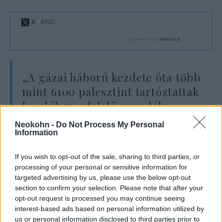
„A gázai háború kezdete óta több
mint 6100 palesztint tartóztattak
le, akik megfelelő engedély
nélkül próbáltak Izraelbe
Neokohn -
Do Not Process My Personal
belépni, ebből csak az elmúlt
Information
héten 687-et”
If you wish to opt-out of the sale, sharing to third parties, or
processing of your personal or sensitive information for
targeted advertising by us, please use the below opt-out
– áll a rendőrség közleményében.
section to confirm your selection. Please note that after your
opt-out request is processed you may continue seeing
interest-based ads based on personal information utilized by
A United Hatzalah szerint a sofőr nem a
us or personal information disclosed to third parties prior to