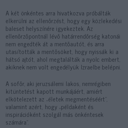
A két önkéntes arra hivatkozva próbálták
elkerülni az ellenőrzést, hogy egy közlekedési
baleset helyszínére igyekeztek. Az
ellenőrzőpontnál lévő határrendőrség katonái
nem engedték át a mentőautót, és arra
utasították a mentősöket, hogy nyissák ki a
hátsó ajtót, ahol megtalálták a nyolc embert,
akiknek nem volt engedélyük Izraelbe belépni.
A sofőr, aki jeruzsálemi lakos, nemrégiben
kitüntetést kapott munkájáért, amiért
elkötelezett az „életek megmentéséért”,
valamint azért, hogy „példaként és
inspirációként szolgál más önkéntesek
számára”.