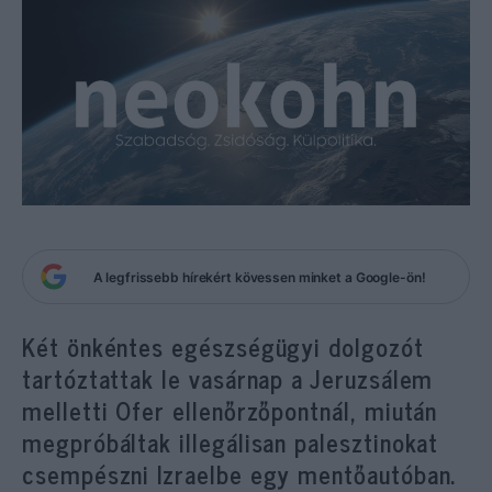
A legfrissebb hírekért kövessen minket a Google-ön!
Két önkéntes egészségügyi dolgozót
tartóztattak le vasárnap a Jeruzsálem
melletti Ofer ellenőrzőpontnál, miután
megpróbáltak illegálisan palesztinokat
csempészni Izraelbe egy mentőautóban.