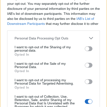
szervezet nevében dolgozott, amikor
your opt-out. You may separately opt-out of the further
disclosure of your personal information by third parties on the
megpróbálta átvinni a palesztinokat a
IAB’s list of downstream participants. This information may
határátkelőn.
also be disclosed by us to third parties on the
IAB’s List of
Downstream Participants
that may further disclose it to other
third parties.
„Az önkéntest azonnal felfüggesztették
minden szervezeti tevékenységből” – közölte
Please note that this website/app uses one or more Google
Personal Data Processing Opt Outs
services and may gather and store information including but
az egészségügyi segélyszervezet.
not limited to your visit or usage behaviour. You may click to
I want to opt-out of the Sharing of my
personal data.
grant or deny consent to Google and its third-party tags to
Opted In
use your data for below specified purposes in below Google
consent section.
I want to opt-out of the Sale of my
A rendőrség rajtaütést hajtott végre
Personal Data.
az Al-Dzsazíra izraeli irodáján
Opted In
I want to opt-out of processing my
Personal Data for Targeted Advertising.
Opted In
I want to opt-out of Collection, Use,
Retention, Sale, and/or Sharing of my
Personal Data that Is Unrelated with the
Purposes for which it was collected.