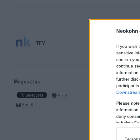
Neokohn 
TEV
If you wish 
sensitive in
Be
confirm you
continue se
mi
information 
vás
further disc
Megosztás:
lát
participants
Downstream 
Print
Please note
Email
Az 
information 
iga
deny consent
in below Go
A d
Persona