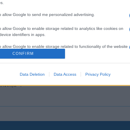
s.
to allow Google to send me personalized advertising.
o allow Google to enable storage related to analytics like cookies on
evice identifiers in apps.
o allow Google to enable storage related to functionality of the website
CONFIRM
o allow Google to enable storage related to personalization.
lt a magyar
A hiba, amit elul hóna
Data Deletion
Data Access
Privacy Policy
ik legendája,
o allow Google to enable storage related to security, including
nem érdemes elkövetn
Bubija”?
cation functionality and fraud prevention, and other user protection.