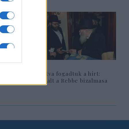
pban
Lesújtva fogadtuk a hírt:
i
meghalt a Rebbe bizalmasa