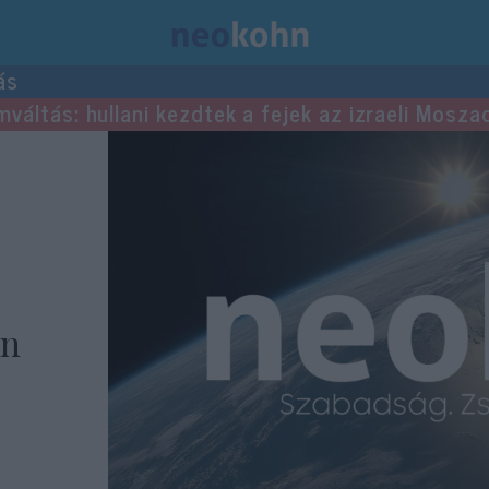
ás
mváltás: hullani kezdtek a fejek az izraeli Mosza
an