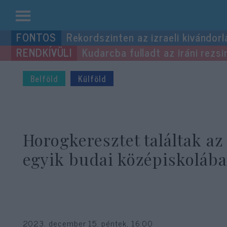
Kilépés
Rekordszinten az izraeli kivándorl
a
Kudarcba fulladt az iráni rezsi
tartalomba
Belföld
Külföld
Horogkeresztet találtak az
egyik budai középiskoláb
2023. december 15. péntek, 16:00