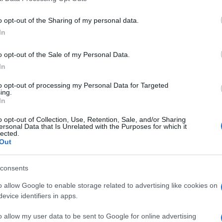
 a pedagógust, akit azért is bírált, mert az iskola
 e-mailt.
o opt-out of the Sharing of my personal data.
In
apa folyamatosan azt hangoztatta, hogy a karácso
olában tartózkodtak.
o opt-out of the Sale of my Personal Data.
In
 a cikket szerkesztőségünk a sábát beállta előtt kész
to opt-out of processing my Personal Data for Targeted
ing.
oldalon.
In
o opt-out of Collection, Use, Retention, Sale, and/or Sharing
ersonal Data that Is Unrelated with the Purposes for which it
lected.
Out
Az ortodox zsidók olya
írták egy budapesti épü
consents
o allow Google to enable storage related to advertising like cookies on
evice identifiers in apps.
o allow my user data to be sent to Google for online advertising