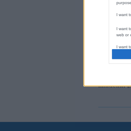
purpose
I want 
I want t
web or d
I want t
or app.
I want t
Tudja ki vo
dzsessz egy
I want t
mindenki „
authenti