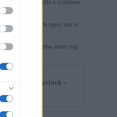
 vezetőinek is elküldte a szülőknek
nyi vásáron a szülők egész nap az
ítette és előre időzítve jelent meg
nok, mint a pingvinek –
letre