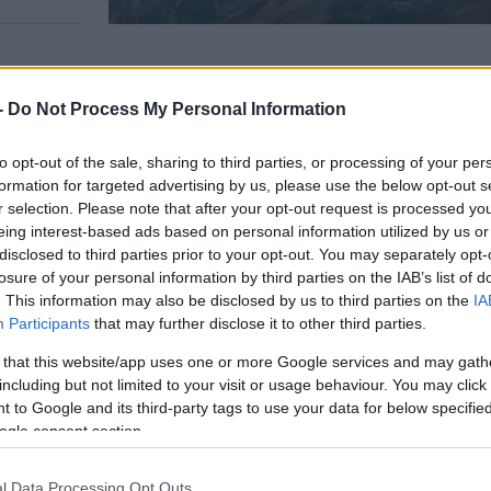
-
Do Not Process My Personal Information
A legfrissebb hírekért kövessen m
to opt-out of the sale, sharing to third parties, or processing of your per
formation for targeted advertising by us, please use the below opt-out s
jelentés érkezett
a Tett és Védelem Alapítvány
r selection. Please note that after your opt-out request is processed y
eing interest-based ads based on personal information utilized by us or
szerint az egyik budai középiskolában decem
disclosed to third parties prior to your opt-out. You may separately opt-
áron az intézmény volt diákja horogkeresztet 
losure of your personal information by third parties on the IAB’s list of
ható helyre.
. This information may also be disclosed by us to third parties on the
IA
Participants
that may further disclose it to other third parties.
 that this website/app uses one or more Google services and may gath
elkövetőt korábbi osztálytársai azonosították, ma
including but not limited to your visit or usage behaviour. You may click 
zgatóhelyetteseket és a szülőket, akiktől kérte a f
 to Google and its third-party tags to use your data for below specifi
ogle consent section.
iák édesapja telefonon erősen véleményezte a foly
l Data Processing Opt Outs