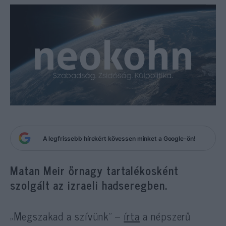
A legfrissebb hírekért kövessen minket a Google-ön!
Matan Meir őrnagy tartalékosként
szolgált az izraeli hadseregben.
„Megszakad a szívünk” –
írta
a népszerű