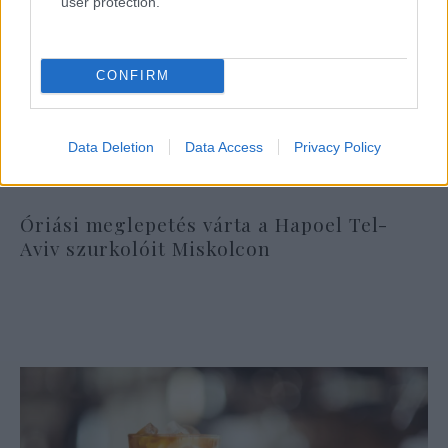
user protection.
CONFIRM
Data Deletion
Data Access
Privacy Policy
Óriási meglepetés várta a Hapoel Tel-
Aviv szurkolóit Miskolcon