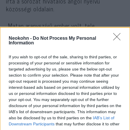
írta a sorozat hivatalos angol nyelvű
közösségi oldalain.
„Matan aranyszívű ember volt, tele
kedvességgel és jótékonysággal. Szerettelek
Neokohn -
Do Not Process My Personal
Matan.
Information
If you wish to opt-out of the sale, sharing to third parties, or
Mindig, minden pillanatban a
processing of your personal or sensitive information for
targeted advertising by us, please use the below opt-out
rendelkezésemre álltál. Mindig
section to confirm your selection. Please note that after your
azt mondtad, hogy nincs olyan
opt-out request is processed you may continue seeing
interest-based ads based on personal information utilized by
probléma, amit ne tudnál
us or personal information disclosed to third parties prior to
megoldani.
your opt-out. You may separately opt-out of the further
disclosure of your personal information by third parties on the
IAB’s list of downstream participants. This information may
also be disclosed by us to third parties on the
IAB’s List of
Fakadjon emlékedből áldás” – nyilatkozta a
Downstream Participants
that may further disclose it to other
sorozat sztorja, Lior Raz a Ynet-nek.
third parties.