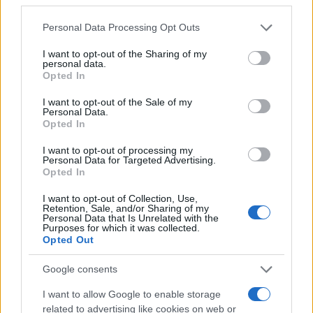
Please note that this website/app uses one or more Google
Personal Data Processing Opt Outs
services and may gather and store information including but
not limited to your visit or usage behaviour. You may click to
I want to opt-out of the Sharing of my
Rakétatűz alá került a Fauda sztárja,
personal data.
grant or deny consent to Google and its third-party tags to
miközben két családon próbált
Opted In
segíteni
use your data for below specified purposes in below Google
consent section.
I want to opt-out of the Sale of my
Personal Data.
Opted In
Az egész nemzet fegyverben: a
I want to opt-out of processing my
Personal Data for Targeted Advertising.
frontról üzent a világnak a Fauda
Opted In
sztárja
I want to opt-out of Collection, Use,
Retention, Sale, and/or Sharing of my
Personal Data that Is Unrelated with the
Purposes for which it was collected.
Opted Out
Google consents
I want to allow Google to enable storage
related to advertising like cookies on web or