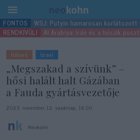
Kilépés
WSJ: Putyin hamarosan korlátozott
a
Al Arabiya: Irán és a húszik pus
tartalomba
Háború
Izrael
„Megszakad a szívünk” –
hősi halált halt Gázában
a Fauda gyártásvezetője
2023. november 12. vasárnap, 16:00
Neokohn