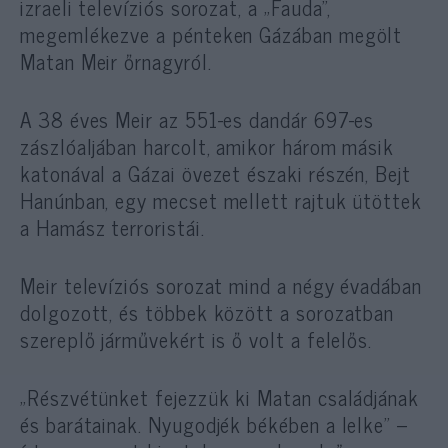
izraeli televíziós sorozat, a „Fauda”,
megemlékezve a pénteken Gázában megölt
Matan Meir őrnagyról.
A 38 éves Meir az 551-es dandár 697-es
zászlóaljában harcolt, amikor három másik
katonával a Gázai övezet északi részén, Bejt
Hanúnban, egy mecset mellett rajtuk ütöttek
a Hamász terroristái.
Meir televíziós sorozat mind a négy évadában
dolgozott, és többek között a sorozatban
szereplő járművekért is ő volt a felelős.
„Részvétünket fejezzük ki Matan családjának
és barátainak. Nyugodjék békében a lelke” –