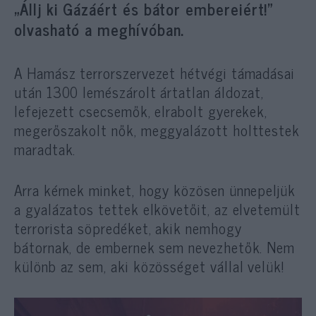
„Állj ki Gázáért és bátor embereiért!”
olvasható a meghívóban.
A Hamász terrorszervezet hétvégi támadásai
után 1300 lemészárolt ártatlan áldozat,
lefejezett csecsemők, elrabolt gyerekek,
megerőszakolt nők, meggyalázott holttestek
maradtak.
Arra kérnek minket, hogy közösen ünnepeljük
a gyalázatos tettek elkövetőit, az elvetemült
terrorista söpredéket, akik nemhogy
bátornak, de embernek sem nevezhetők. Nem
különb az sem, aki közösséget vállal velük!