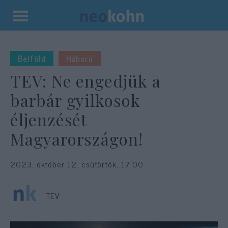
Kilépés
a
tartalomba
Belföld
Háború
TEV: Ne engedjük a
barbár gyilkosok
éljenzését
Magyarországon!
2023. október 12. csütörtök, 17:00
TEV