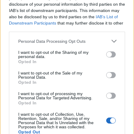
következetesen kiállt a magyar zsidóság és
disclosure of your personal information by third parties on the
Izrael állam mellett. Szemben számos nyugat-
IAB’s list of downstream participants. This information may
európai országgal, ahol ezrek, tízezrek
also be disclosed by us to third parties on the
IAB’s List of
Downstream Participants
that may further disclose it to other
ünnepelték és éljenezték a palesztin
third parties.
tömeggyilkosokat, addig Magyarországon
ilyentől soha nem kellett tartani.
Please note that this website/app uses one or more Google
Personal Data Processing Opt Outs
services and may gather and store information including but
not limited to your visit or usage behaviour. You may click to
I want to opt-out of the Sharing of my
personal data.
Ezért a leghatározottabban kérjük a magyar
grant or deny consent to Google and its third-party tags to
Opted In
kormányt és a jogkörrel rendelkező szerveket,
use your data for below specified purposes in below Google
consent section.
hogy ne engedélyezzék a zsidó közösségek
I want to opt-out of the Sale of my
Personal Data.
és valamennyi magát Embernek tartó személy
Opted In
méltóságát súlyosan sértő megmozdulást.
I want to opt-out of processing my
Personal Data for Targeted Advertising.
Opted In
I want to opt-out of Collection, Use,
Retention, Sale, and/or Sharing of my
Harcba szólította a világ muszlimjait a
Personal Data that Is Unrelated with the
Hamász egykori vezetője
Purposes for which it was collected.
Opted Out