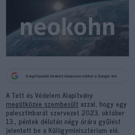
A legfrissebb hírekért kövessen minket a Google-ön!
A Tett és Védelem Alapítvány
megütközve szembesült
azzal, hogy egy
palesztinbarát szervezet 2023. október
13., péntek délután négy órára gyűlést
jelentett be a Külügyminisztérium elé.