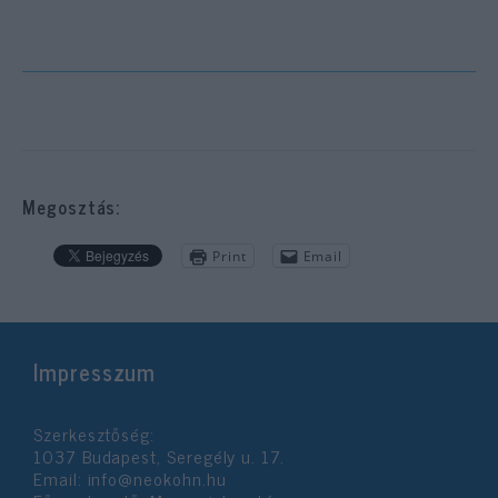
Megosztás:
Print
Email
Impresszum
Szerkesztőség:
1037 Budapest, Seregély u. 17.
Email:
info@neokohn.hu