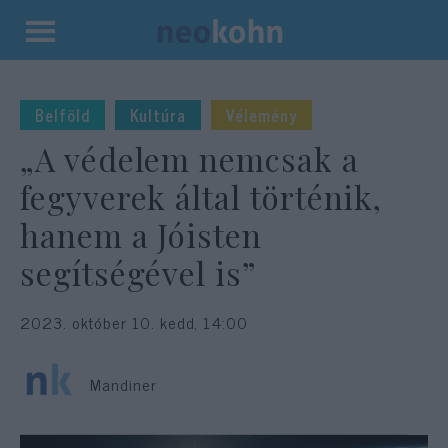
Kilépés
a
tartalomba
Belföld
Kultúra
Vélemény
„A védelem nemcsak a
fegyverek által történik,
hanem a Jóisten
segítségével is”
2023. október 10. kedd, 14:00
Mandiner