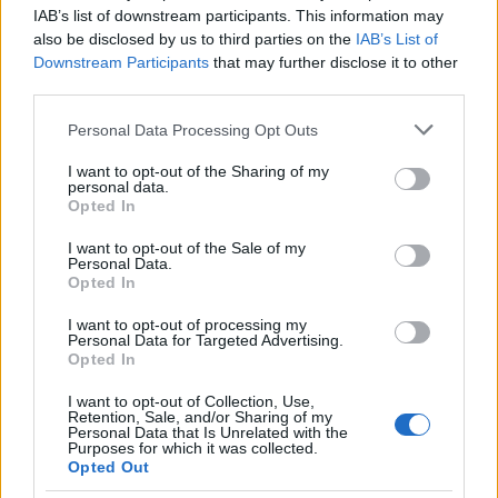
IAB’s list of downstream participants. This information may
válaszcsapásokat tudjon adni, és ebben ne
also be disclosed by us to third parties on the
IAB’s List of
akadályozzák meg őket” – jelenti ki az EMIH
Downstream Participants
that may further disclose it to other
kommunikációs igazgatója.
third parties.
Please note that this website/app uses one or more Google
Personal Data Processing Opt Outs
A kérdésre, hogy mit tesz az Egységes
services and may gather and store information including but
not limited to your visit or usage behaviour. You may click to
I want to opt-out of the Sharing of my
Magyarországi Izraelita Hitközség, a rabbi
personal data.
grant or deny consent to Google and its third-party tags to
elmondja: természetesen aktívak mind
Opted In
use your data for below specified purposes in below Google
imában, mind a gyakorlati segítségben.
consent section.
I want to opt-out of the Sale of my
Personal Data.
Opted In
„Hívő emberekként tudjuk, hogy
I want to opt-out of processing my
Personal Data for Targeted Advertising.
a védelem nem csak a fegyverek
Opted In
által történik, hanem a Jóisten
I want to opt-out of Collection, Use,
Retention, Sale, and/or Sharing of my
segítségével, spirituális módon.
Personal Data that Is Unrelated with the
Purposes for which it was collected.
Opted Out