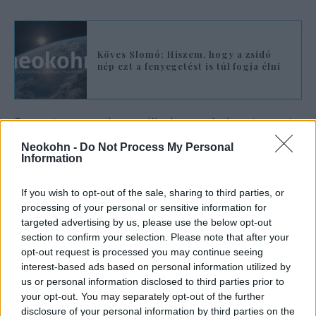
Köves Slomó: Hiszem, hogy a zsidó
nép ezt a fenyegetést is túl fogja élni
Szerinte precedens nélküli ez a helyzet, mert
ilyen jellegű pusztítás már hosszú ideje nem
Neokohn -
Do Not Process My Personal
történt. Mindenki döbbent állapotban van.
Information
If you wish to opt-out of the sale, sharing to third parties, or
processing of your personal or sensitive information for
„Az első és legfontosabb, hogy
targeted advertising by us, please use the below opt-out
valahogy maradjon abba az
section to confirm your selection. Please note that after your
opt-out request is processed you may continue seeing
öldöklés,
interest-based ads based on personal information utilized by
us or personal information disclosed to third parties prior to
your opt-out. You may separately opt-out of the further
illetve, hogy Izrael megfelelő
disclosure of your personal information by third parties on the