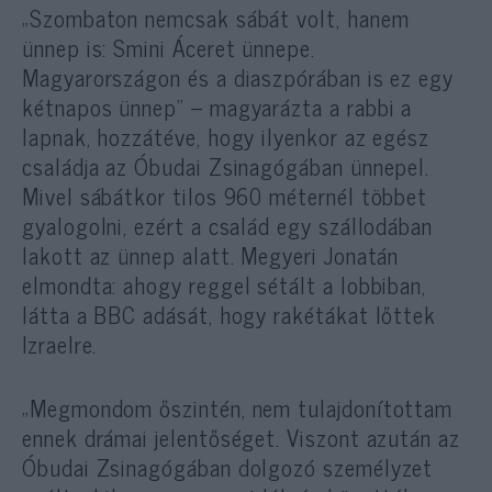
„Szombaton nemcsak sábát volt, hanem
ünnep is: Smini Áceret ünnepe.
Magyarországon és a diaszpórában is ez egy
kétnapos ünnep” – magyarázta a rabbi a
lapnak, hozzátéve, hogy ilyenkor az egész
családja az Óbudai Zsinagógában ünnepel.
Mivel sábátkor tilos 960 méternél többet
gyalogolni, ezért a család egy szállodában
lakott az ünnep alatt. Megyeri Jonatán
elmondta: ahogy reggel sétált a lobbiban,
látta a BBC adását, hogy rakétákat lőttek
Izraelre.
„Megmondom őszintén, nem tulajdonítottam
ennek drámai jelentőséget. Viszont azután az
Óbudai Zsinagógában dolgozó személyzet