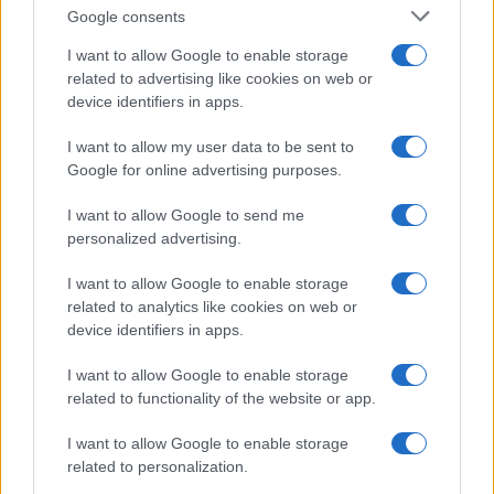
Úgyhogy először is arra ösztönözzük minden
Google consents
zsidó és nem zsidó honfitársunkat, hogy jó
I want to allow Google to enable storage
cselekedetekkel, adományozással szerezzünk
related to advertising like cookies on web or
érdemeket a mennyekben, annak érdekében,
device identifiers in apps.
hogy itt a Földön is minél hamarabb béke
I want to allow my user data to be sent to
legyen” – mondja a rabbi, hozzátéve, hogy
Google for online advertising purposes.
kedden, október 10-én este hatkor a
I want to allow Google to send me
Jeruzsálem parkban szerveznek más zsidó
personalized advertising.
közösségekkel összefogva egy
megemlékezést az izraeli áldozatok emlékére,
I want to allow Google to enable storage
related to analytics like cookies on web or
valamint közösen fognak imádkozni a
device identifiers in apps.
békéért. Erre várnak minden békeszerető
embert.
I want to allow Google to enable storage
related to functionality of the website or app.
A rabbi azt is elmondta: az EMIH közösségi
I want to allow Google to enable storage
oldalain folyamatos tájékoztatást adnak majd
related to personalization.