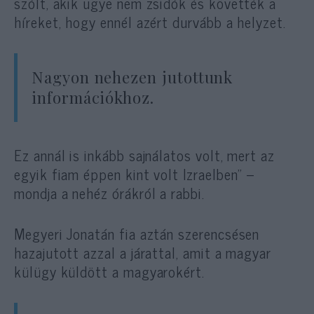
szólt, akik ugye nem zsidók és követték a
híreket, hogy ennél azért durvább a helyzet.
Nagyon nehezen jutottunk
információkhoz.
Ez annál is inkább sajnálatos volt, mert az
egyik fiam éppen kint volt Izraelben” –
mondja a nehéz órákról a rabbi.
Megyeri Jonatán fia aztán szerencsésen
hazajutott azzal a járattal, amit a magyar
külügy küldött a magyarokért.