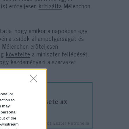
is) erőteljesen
kritizálta
Mélenchon
utatja, hogy amikor a napokban egy
nyén a zsidók állampolgárságát és
, Mélenchon erőteljesen
lag
követelte
a miniszter fellépését.
hogy kezdeményezi a szervezet
sonal or
iszemitizmus esete az
ection to
ou may
lccsel
 personal
out of the
Soós Eszter Petronella
 downstream