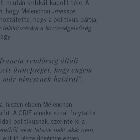
t, miután kritikát kapott tőle. A
, hogy Mélenchon „
messze
s hozzátette, hogy a politikus pártja,
g feláldozására a közösségelvűség
hogy
francia rendőrség általi
zett ünnepséget, hogy engem
k már nincsenek határai
”.
a, hiszen ebben Mélenchon
rfit. A CRIF elnöke azzal folytatta
dali politikusnak, szerinte ki a
retből, akár tetszik neki, akár nem,
i elit jó része (ideértve egyes