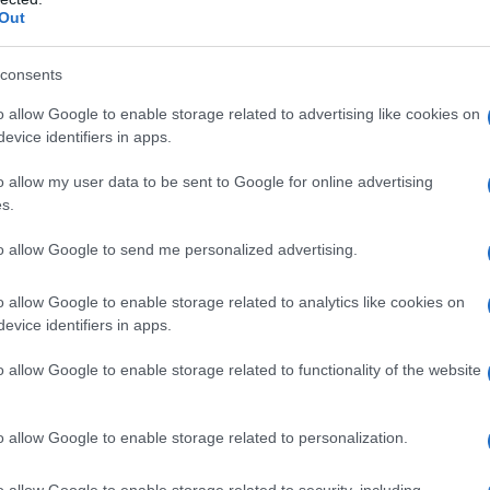
emeli, s így véteti észre magát.
Out
consents
onfliktusok azonban gyakran pont azokon a ponto
o allow Google to enable storage related to advertising like cookies on
vetségesek sem feltétlenül értenek egyet.
evice identifiers in apps.
o allow my user data to be sent to Google for online advertising
egyik ilyen ügy Európa (az LFI szuverenista, a szoc
s.
értelműen föderalisták). A francia politika egyik n
to allow Google to send me personalized advertising.
zefogásnak van-e értelme együtt indulnia az EP-vá
kciókba ülnek utána. A dolognak persze az is része
o allow Google to enable storage related to analytics like cookies on
 tudná erősíteni a dominanciáját a „kicsik”, vagyis 
evice identifiers in apps.
knek meg értelemszerűen az az érdekük, hogy meg
o allow Google to enable storage related to functionality of the website
etés ugyanakkor nem elzárkózó, a zöldek viszont
ütt indulási felkérésre. Az egyet nem értés annyira
boldali
Le Figaro
már azt is
elemezgette
, hogy a m
o allow Google to enable storage related to personalization.
tleg nem lehet-e az,
o allow Google to enable storage related to security, including