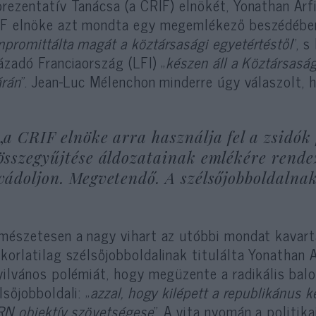
rezentatív Tanácsa (a CRIF) elnökét, Yonathan Arfi
F elnöke azt mondta egy megemlékező beszédében
promittálta magát a köztársasági egyetértéstől
”, 
ázadó Franciaország (LFI) „
készen áll a Köztársasá
árán
”. Jean-Luc Mélenchon minderre úgy válaszolt, 
„
a CRIF elnöke arra használja fel a zsidók 
összegyűjtése áldozatainak emlékére rende
vádoljon. Megvetendő. A szélsőjobboldalna
mészetesen a nagy vihart az utóbbi mondat kavart
korlatilag szélsőjobboldalinak titulálta Yonathan A
yilvános polémiát, hogy megüzente a radikális balol
lsőjobboldali: „
azzal, hogy kilépett a republikánus ke
RN objektív szövetségese
”. A vita nyomán a politika