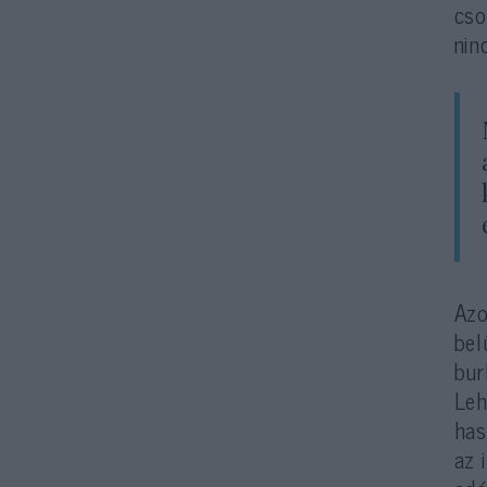
cso
nin
Azo
bel
bur
Leh
has
az 