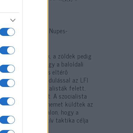
kon vannak, ahol a Nupes-
ialisták européerek, a zöldek pedig
agy vitája most, hogy a baloldali
lasztáson, ha úgyis eltérő
, hogy az együtt indulással az LFI
a zöldek és a szocialisták felett,
mutassák magukat. A szocialista
 különösen metsző nemet küldtek az
 erőteljes a baloldalon, hogy a
élenchoni provokatív taktika célja