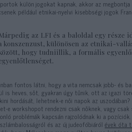
portok külön jogokat kapnak, akkor az megbontja 
csenek például etnikai-nyelvi kisebbségi jogok Fra
Márpedig az LFI és a baloldal egy része i
a konszenzust, különösen az etnikai-vallá
között, hogy tudniillik, a formális egyenl
egyenlőtlenséget.
nban fontos látni, hogy a vita nemcsak jobb- és ba
ül is heves, sőt, gyakran úgy tűnik, ott az igazi tö
kini hordását, lehetnek-e női napok az uszodában?
et-e workshopot rendezni csak nőknek, vagy csak 
onló problémák kapcsán rajzolódnak ki a pozíciók.
iszlámbalosságról és az új judeofóbiáról
évek óta t