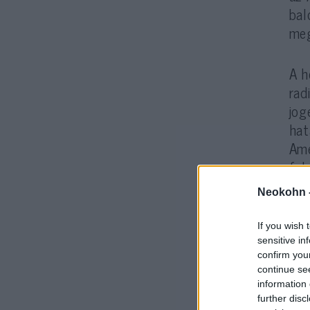
bal
meg
A h
rad
jog
hat
Ame
fel
Neokohn 
If you wish 
sensitive in
confirm you
continue se
information 
further disc