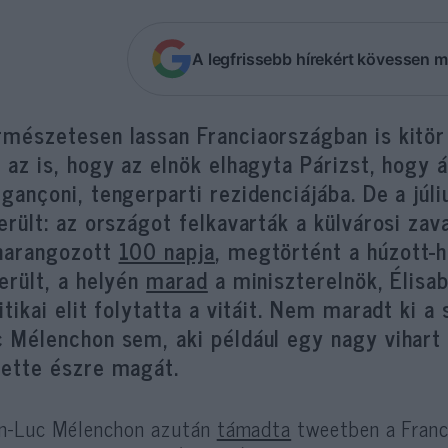
A legfrissebb hírekért kövessen m
mészetesen lassan Franciaországban is kitör a
 az is, hogy az elnök elhagyta Párizst, hogy
gançoni, tengerparti rezidenciájába. De a jú
erült: az országot felkavarták a külvárosi za
harangozott
100 napja
, megtörtént a húzott-h
erült, a helyén
marad
a miniszterelnök, Élisa
itikai elit folytatta a vitáit. Nem maradt ki a 
c Mélenchon sem, aki például egy nagy vihart
tette észre magát.
n-Luc Mélenchon azután
támadta
tweetben a Franc