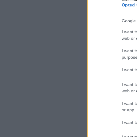
Opted 
Google 
A k
I want t
szö
web or d
I want t
Az 
purpose
egy
I want 
öss
fra
I want t
meg
web or d
aki
I want t
vez
or app.
egy
job
I want t
ese
I want t