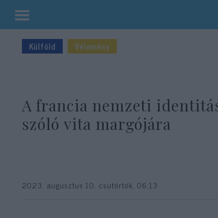
Kilépés
a
Külföld
Vélemény
tartalomba
A francia nemzeti identitá
szóló vita margójára
2023. augusztus 10. csütörtök, 06:13