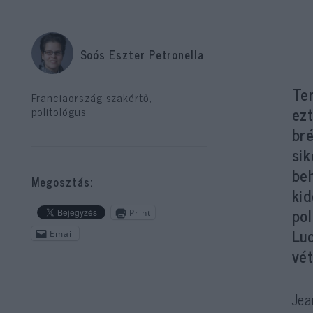
Soós Eszter Petronella
Ter
Franciaország-szakértő,
ezt
politológus
bré
sik
be
Megosztás:
kid
pol
Print
Lu
Email
vé
Jea