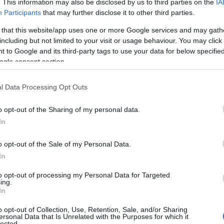
. This information may also be disclosed by us to third parties on the
IA
el együtt is nem az Arfi-csörte volt az első nagy 
Participants
that may further disclose it to other third parties.
ázadó Franciaország környékén. A veterán politiku
 that this website/app uses one or more Google services and may gath
dául azzal vétetette észre magát, hogy
nem volt h
including but not limited to your visit or usage behaviour. You may click 
 to Google and its third-party tags to use your data for below specifi
utyák arra utasítanak, hogy nyugalomra szólítsunk f
ogle consent section.
nte). Ennek nyilván oka lehetett, hogy az LFI-nál a
talok és a külvárosok egy része LFI-szimpatizáns, rá
l Data Processing Opt Outs
t konfliktuskereső stratégiájába. A Nupes balolda
nban nem volt mindenki elégedett az LFI zavargás
o opt-out of the Sharing of my personal data.
enchon ez esetben is
kapott kritikákat
.
In
o opt-out of the Sale of my Personal Data.
zességében a provokatív megnyilvánulások igen g
In
 véletlenül.
to opt-out of processing my Personal Data for Targeted
ing.
In
Az LFI ugyanis úgy gondolja, hogy akkor 
o opt-out of Collection, Use, Retention, Sale, and/or Sharing
ersonal Data that Is Unrelated with the Purposes for which it
politikát csinálni, ha a számára fontos ü
lected.