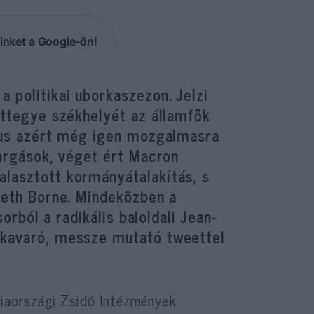
inket a Google-ön!
 politikai uborkaszezon. Jelzi
 áttegye székhelyét az államfők
lius azért még igen mozgalmasra
vargások, véget ért Macron
alasztott kormányátalakítás, s
beth Borne. Mindeközben a
sorból a radikális baloldali Jean-
 kavaró, messze mutató tweettel
iaországi Zsidó Intézmények