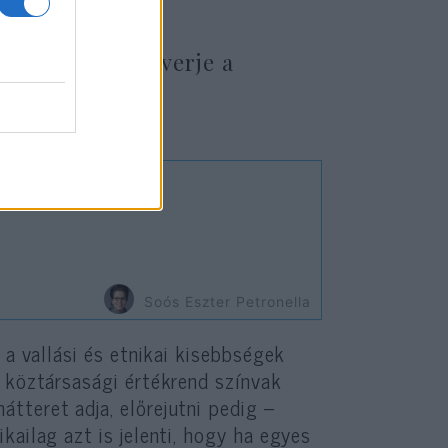
 érdekében szétverje a
Soós Eszter Petronella
 a vallási és etnikai kisebbségek
a köztársasági értékrend színvak
tteret adja, előrejutni pedig –
kailag azt is jelenti, hogy ha egyes