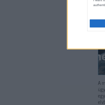
authenti
A m
ügy
egy
elv