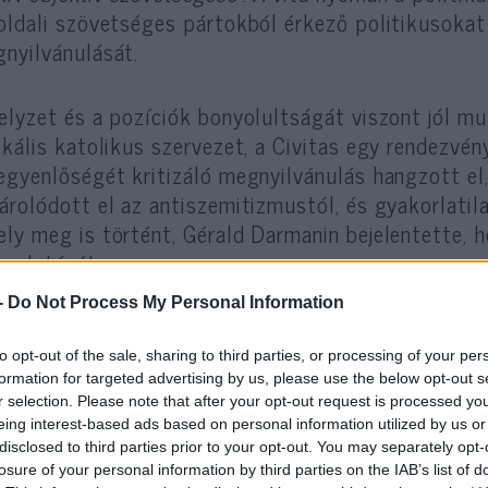
oldali szövetséges pártokból érkező politikusokat 
nyilvánulását.
elyzet és a pozíciók bonyolultságát viszont jól m
ikális katolikus szervezet, a Civitas egy rendezvé
egyenlőségét kritizáló megnyilvánulás hangzott el
árolódott el az antiszemitizmustól, és gyakorlati
ly meg is történt, Gérald Darmanin bejelentette, 
oszlatását.
-
Do Not Process My Personal Information
to opt-out of the sale, sharing to third parties, or processing of your per
A csökkenő francia ant
formation for targeted advertising by us, please use the below opt-out s
r selection. Please note that after your opt-out request is processed y
alacsonyan lógó gyümö
eing interest-based ads based on personal information utilized by us or
disclosed to third parties prior to your opt-out. You may separately opt-
losure of your personal information by third parties on the IAB’s list of