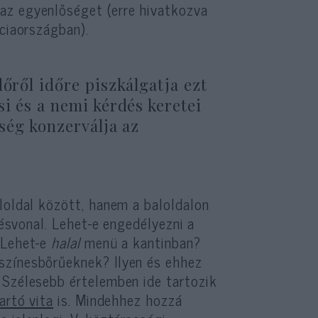
az egyenlőséget (erre hivatkozva
nciaországban).
dőről időre piszkálgatja ezt
si és a nemi kérdés keretei
őség konzerválja az
loldal között, hanem a baloldalon
résvonal. Lehet-e engedélyezni a
 Lehet-e
halal
menü a kantinban?
színesbőrűeknek? Ilyen és ehhez
 Szélesebb értelemben ide tartozik
artó vita
is. Mindehhez hozzá