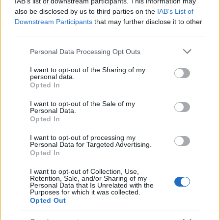
IAB’s list of downstream participants. This information may
Nem tudni pontosan, hogy az al-Jazeera hány
also be disclosed by us to third parties on the
IAB’s List of
munkatársa szerepel az egyiptomi kormány
Downstream Participants
that may further disclose it to other
által ötévente kiadott, terrorizmussal vádolt
third parties.
személyek listáján.
Please note that this website/app uses one or more Google
Personal Data Processing Opt Outs
services and may gather and store information including but
not limited to your visit or usage behaviour. You may click to
I want to opt-out of the Sharing of my
personal data.
grant or deny consent to Google and its third-party tags to
Opted In
use your data for below specified purposes in below Google
Független Palesztinát követel a BRICS
consent section.
I want to opt-out of the Sale of my
Personal Data.
Opted In
I want to opt-out of processing my
Personal Data for Targeted Advertising.
Opted In
I want to opt-out of Collection, Use,
Retention, Sale, and/or Sharing of my
Personal Data that Is Unrelated with the
Purposes for which it was collected.
Opted Out