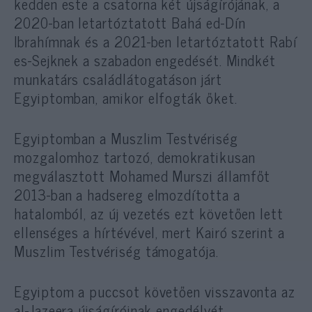
kedden este a csatorna két újságírójának, a
2020-ban letartóztatott Bahá ed-Dín
Ibrahímnak és a 2021-ben letartóztatott Rabí
es-Sejknek a szabadon engedését. Mindkét
munkatárs családlátogatáson járt
Egyiptomban, amikor elfogták őket.
Egyiptomban a Muszlim Testvériség
mozgalomhoz tartozó, demokratikusan
megválasztott Mohamed Murszi államfőt
2013-ban a hadsereg elmozdította a
hatalomból, az új vezetés ezt követően lett
ellenséges a hírtévével, mert Kairó szerint a
Muszlim Testvériség támogatója.
Egyiptom a puccsot követően visszavonta az
al-Jazeera újságíróinak engedélyét,