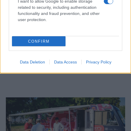
I want to allow Google to enable storage
related to security, including authentication
functionality and fraud prevention, and other
user protection.
CONFIRM
Egy különleges családi járattal 140 új
alijázó érkezett Izraelbe
Data Deletion
Data Access
Privacy Policy