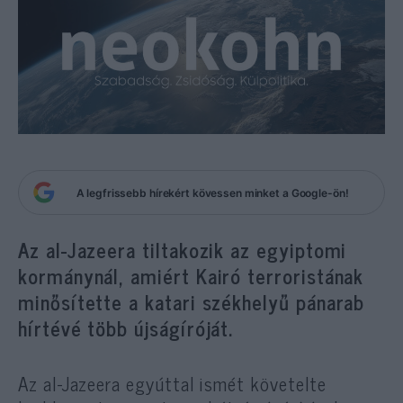
A legfrissebb hírekért kövessen minket a Google-ön!
Az al-Jazeera tiltakozik az egyiptomi
kormánynál, amiért Kairó terroristának
minősítette a katari székhelyű pánarab
hírtévé több újságíróját.
Az al-Jazeera egyúttal ismét követelte