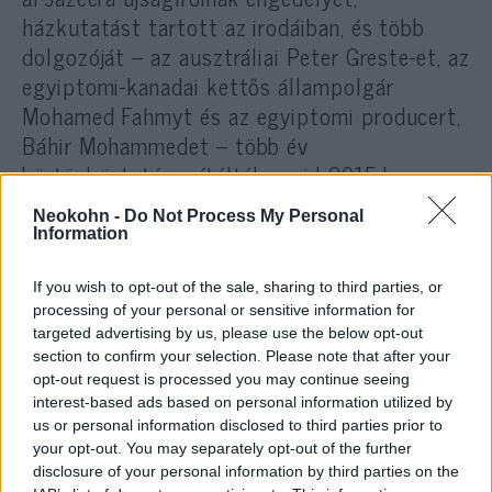
házkutatást tartott az irodáiban, és több
dolgozóját – az ausztráliai Peter Greste-et, az
egyiptomi-kanadai kettős állampolgár
Mohamed Fahmyt és az egyiptomi producert,
Báhir Mohammedet – több év
börtönbüntetésre ítélték, majd 2015-ben
szabadon engedték.
Neokohn -
Do Not Process My Personal
Information
Egyiptom és Katar – amelyet
If you wish to opt-out of the sale, sharing to third parties, or
processing of your personal or sensitive information for
Kairó szintén a Muszlim
targeted advertising by us, please use the below opt-out
Testvériség iránti szimpátiával
section to confirm your selection. Please note that after your
opt-out request is processed you may continue seeing
vádolt – rendezték diplomáciai
interest-based ads based on personal information utilized by
kapcsolataikat.
us or personal information disclosed to third parties prior to
your opt-out. You may separately opt-out of the further
disclosure of your personal information by third parties on the