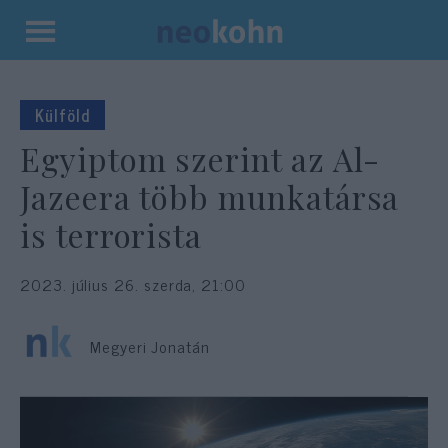
Kilépés
a
tartalomba
Külföld
Egyiptom szerint az Al-
Jazeera több munkatársa
is terrorista
2023. július 26. szerda, 21:00
Megyeri Jonatán