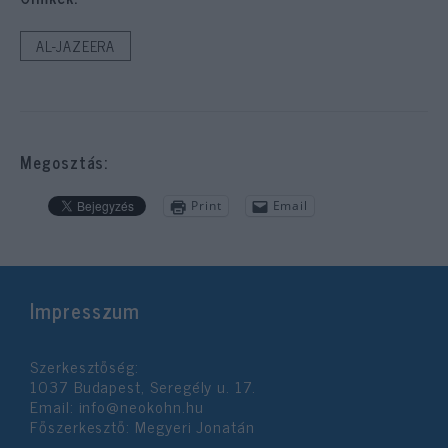
AL-JAZEERA
Megosztás:
Print
Email
Impresszum
Szerkesztőség:
1037 Budapest, Seregély u. 17.
Email:
info@neokohn.hu
Főszerkesztő: Megyeri Jonatán