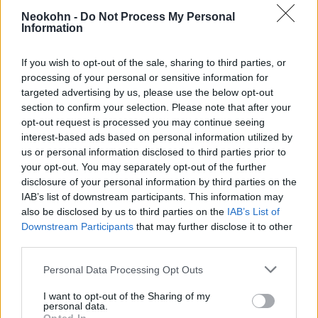
és emeljük a nehézségi szintet,
Neokohn -
Do Not Process My Personal
Information
hogy felülmúljuk az erős
amerikai és kanadai csapatokat,
If you wish to opt-out of the sale, sharing to third parties, or
de nem gondoltam volna, hogy
processing of your personal or sensitive information for
legyőzzük Japánt és Ukrajnát,
targeted advertising by us, please use the below opt-out
section to confirm your selection. Please note that after your
akik olimpiai érmesek”
opt-out request is processed you may continue seeing
interest-based ads based on personal information utilized by
us or personal information disclosed to third parties prior to
your opt-out. You may separately opt-out of the further
– mondta.
disclosure of your personal information by third parties on the
IAB’s list of downstream participants. This information may
Izraelnek ez a második érme a versenyen,
also be disclosed by us to third parties on the
IAB’s List of
Downstream Participants
that may further disclose it to other
miután korábban már nyert egy bronzérmet.
third parties.
Please note that this website/app uses one or more Google
Personal Data Processing Opt Outs
services and may gather and store information including but
not limited to your visit or usage behaviour. You may click to
I want to opt-out of the Sharing of my
personal data.
grant or deny consent to Google and its third-party tags to