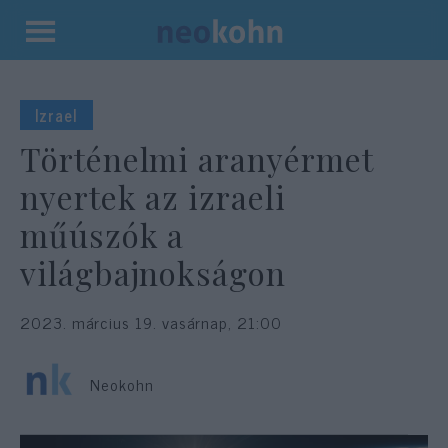
Kilépés
a
tartalomba
Izrael
Történelmi aranyérmet
nyertek az izraeli
műúszók a
világbajnokságon
2023. március 19. vasárnap, 21:00
Neokohn