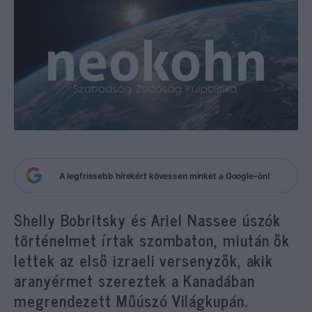
A legfrissebb hírekért kövessen minket a Google-ön!
Shelly Bobritsky és Ariel Nassee úszók
történelmet írtak szombaton, miután ők
lettek az első izraeli versenyzők, akik
aranyérmet szereztek a Kanadában
megrendezett Műúszó Világkupán.