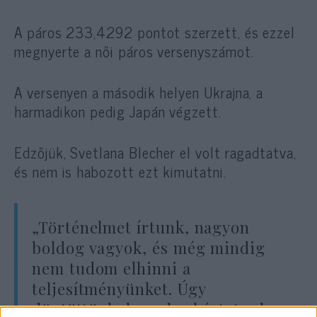
A páros 233,4292 pontot szerzett, és ezzel
megnyerte a női páros versenyszámot.
A versenyen a második helyen Ukrajna, a
harmadikon pedig Japán végzett.
Edzőjük, Svetlana Blecher el volt ragadtatva,
és nem is habozott ezt kimutatni.
„Történelmet írtunk, nagyon
boldog vagyok, és még mindig
nem tudom elhinni a
teljesítményünket. Úgy
döntöttünk, hogy kockáztatunk