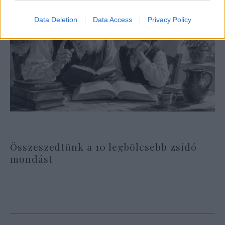
Data Deletion
Data Access
Privacy Policy
Összeszedtünk a 10 legbölcsebb zsidó
mondást