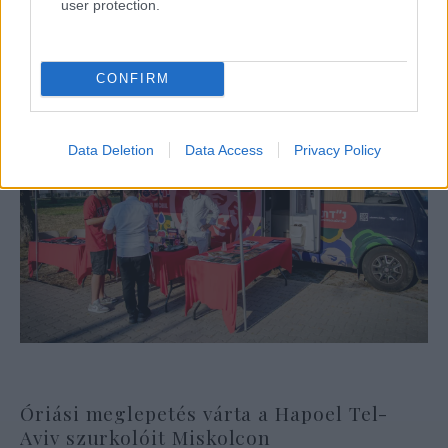
user protection.
CONFIRM
Data Deletion
Data Access
Privacy Policy
Óriási meglepetés várta a Hapoel Tel-
Aviv szurkolóit Miskolcon