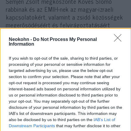
Semjén Zsolt megköszönte Köves Slomó
rabbinak és az EMIH-nek az magyar-izraeli
kapcsolatokért, valamint a zsidó közösségek
megerősödéséért és felvirágoztatásáért
végzett munkáját,
Neokohn -
Do Not Process My Personal
Information
amelynek eredményeképpen a
If you wish to opt-out of the sale, sharing to third parties, or
zsidó értékeket nem csak a hazai
processing of your personal or sensitive information for
targeted advertising by us, please use the below opt-out
zsidóság, de a többségi
section to confirm your selection. Please note that after your
társadalom is jobban
opt-out request is processed you may continue seeing
megismerheti.
interest-based ads based on personal information utilized by
us or personal information disclosed to third parties prior to
your opt-out. You may separately opt-out of the further
disclosure of your personal information by third parties on the
Arje Deri elmesélte a magyar miniszterelnök-
IAB’s list of downstream participants. This information may
helyettesnek, hogy kedd este
also be disclosed by us to third parties on the
IAB’s List of
Downstream Participants
that may further disclose it to other
Bodrogkeresztúron járt, ahol a híres