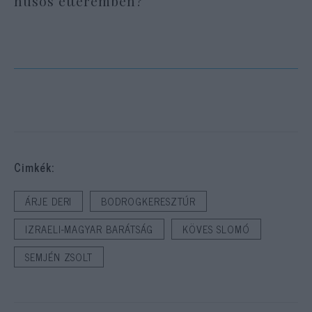
húsos étteremben?
Cimkék:
ÁRJE DERI
BODROGKERESZTÚR
IZRAELI-MAGYAR BARÁTSÁG
KÖVES SLOMÓ
SEMJÉN ZSOLT