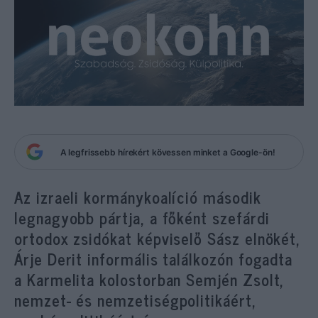
A legfrissebb hírekért kövessen minket a Google-ön!
Az izraeli kormánykoalíció második
legnagyobb pártja, a főként szefárdi
ortodox zsidókat képviselő Sász elnökét,
Árje Derit informális találkozón fogadta
a Karmelita kolostorban Semjén Zsolt,
nemzet- és nemzetiségpolitikáért,