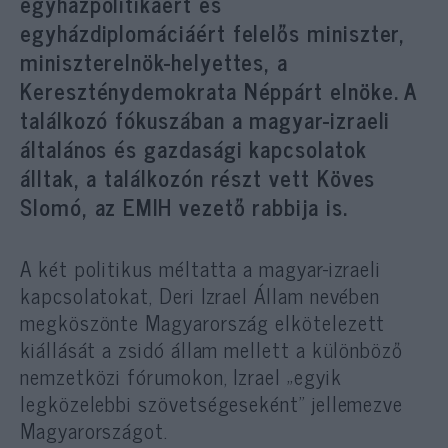
egyházpolitikáért és
egyházdiplomáciáért felelős miniszter,
miniszterelnök-helyettes, a
Kereszténydemokrata Néppárt elnöke. A
találkozó fókuszában a magyar-izraeli
általános és gazdasági kapcsolatok
álltak, a találkozón részt vett Köves
Slomó, az EMIH vezető rabbija is.
A két politikus méltatta a magyar-izraeli
kapcsolatokat, Deri Izrael Állam nevében
megköszönte Magyarország elkötelezett
kiállását a zsidó állam mellett a különböző
nemzetközi fórumokon, Izrael „egyik
legközelebbi szövetségeseként” jellemezve
Magyarországot.