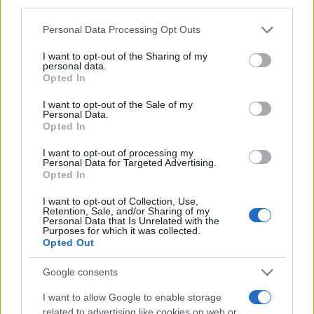
third parties.
csodarabbi, Steiner Sáje sírjánál imádkozott,
Please note that this website/app uses one or more Google
és beszámolt Semjén Zsoltnak a Tokaj-
Personal Data Processing Opt Outs
services and may gather and store information including but
hegyaljai településen fellendült, elsősorban
not limited to your visit or usage behaviour. You may click to
I want to opt-out of the Sharing of my
vallásos zsidó zarándok általi megnövekedett
personal data.
grant or deny consent to Google and its third-party tags to
Opted In
turistaforgalomra.
use your data for below specified purposes in below Google
consent section.
I want to opt-out of the Sale of my
Personal Data.
Opted In
A két politikus egyetértett abban,
I want to opt-out of processing my
hogy a zarándok-desztinációk
Personal Data for Targeted Advertising.
Opted In
infrastruktúrájának fellendítése
I want to opt-out of Collection, Use,
rendkívül fontos közös feladat.
Retention, Sale, and/or Sharing of my
Personal Data that Is Unrelated with the
Purposes for which it was collected.
Opted Out
Google consents
Köves Slomó: intézményes kereteket
kell teremteni az egyre népszerűbb
I want to allow Google to enable storage
zarándoklatnak
related to advertising like cookies on web or