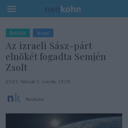
Kilépés
a
tartalomba
Belföld
Izrael
Az izraeli Sász-párt
elnökét fogadta Semjén
Zsolt
2023. február 1. szerda, 13:05
Neokohn