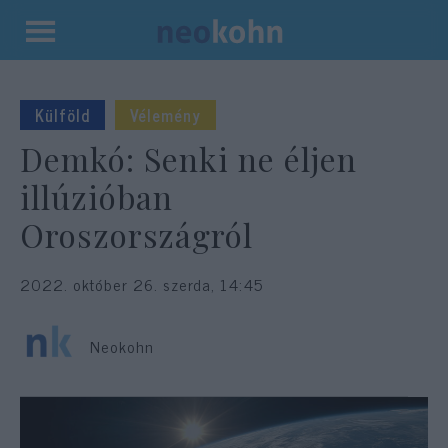
Kilépés
a
tartalomba
Külföld
Vélemény
Demkó: Senki ne éljen
illúzióban
Oroszországról
2022. október 26. szerda, 14:45
Neokohn