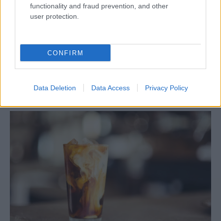
functionality and fraud prevention, and other
user protection.
Óriási meglepetés várta a Hapoel Tel-
Aviv szurkolóit Miskolcon
CONFIRM
Data Deletion
Data Access
Privacy Policy