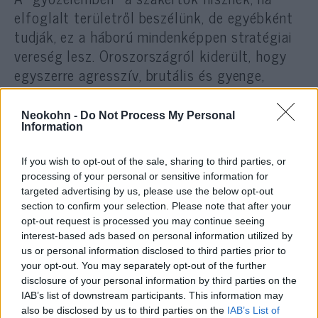
elfoglalt területről beszélünk, de egyébként
tudják, ez a háború mindenképpen stratégiai
vereség lesz. Oroszországról kiderült, hogy
egyszerre agresszív, brutális és gyenge,
tényleg nem értem, ezen mit lehet tisztelni.
Neokohn -
Do Not Process My Personal
Information
Ha valaki nem szereti a mai
If you wish to opt-out of the sale, sharing to third parties, or
Ukrajnát, át tudom érezni, nincs
processing of your personal or sensitive information for
rajta sok szeretni valónk, de
targeted advertising by us, please use the below opt-out
section to confirm your selection. Please note that after your
senki ne éljen illúzióban
opt-out request is processed you may continue seeing
Oroszországról.”
interest-based ads based on personal information utilized by
us or personal information disclosed to third parties prior to
your opt-out. You may separately opt-out of the further
disclosure of your personal information by third parties on the
IAB’s list of downstream participants. This information may
also be disclosed by us to third parties on the
IAB’s List of
Demkó: Nincs erkölcsi határ,