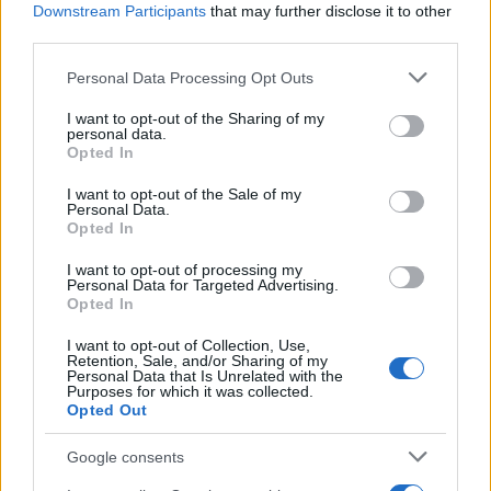
Downstream Participants
that may further disclose it to other
nagyjából bármire képesek
third parties.
Please note that this website/app uses one or more Google
Personal Data Processing Opt Outs
A véleménycikkek nem feltétlenül tükrözik a
services and may gather and store information including but
not limited to your visit or usage behaviour. You may click to
I want to opt-out of the Sharing of my
Neokohn szerkesztőségének az álláspontját.
personal data.
grant or deny consent to Google and its third-party tags to
Opted In
use your data for below specified purposes in below Google
consent section.
I want to opt-out of the Sale of my
Personal Data.
Opted In
I want to opt-out of processing my
Personal Data for Targeted Advertising.
Opted In
I want to opt-out of Collection, Use,
Retention, Sale, and/or Sharing of my
Personal Data that Is Unrelated with the
Purposes for which it was collected.
Opted Out
Google consents