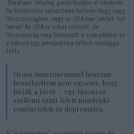
„Barátaim, tényleg gondolkodjon el mindenki,
ha kötelezően választania kellene, hogy vagy
Oroszországban, vagy az USA-ban lakhat, hol
lakna? Az USA is sokat romlott, de
Oroszország meg beleesett a szakadékba, ez
a háború egy perspektíva nélküli országgá
tette.
Orosz ismerőseimmel hosszan
beszélgettem nem egyszer, hogy
látják a jövőt – egy bizonyos
szellemi szint felett mindenki
reménytelen és depressziós.
A »győzelemben« a szakértők hisznek, ha