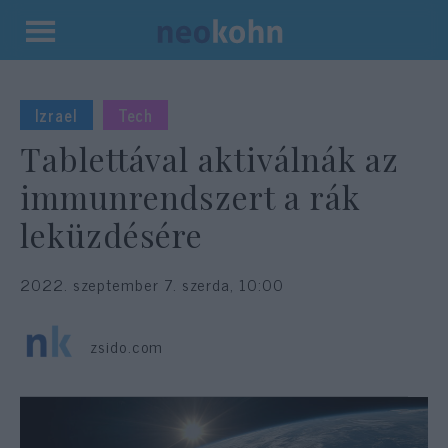
Kilépés
a
tartalomba
Izrael
Tech
Tablettával aktiválnák az
immunrendszert a rák
leküzdésére
2022. szeptember 7. szerda, 10:00
zsido.com