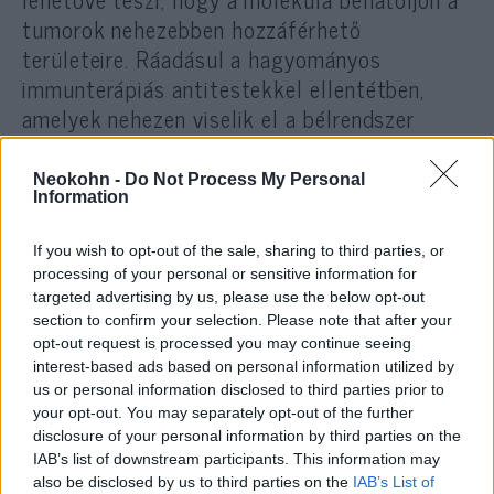
tumorok nehezebben hozzáférhető
területeire. Ráadásul a hagyományos
immunterápiás antitestekkel ellentétben,
amelyek nehezen viselik el a bélrendszer
durva savasságát, az új molekulákat
kifejezetten úgy tervezték, hogy ellenállóak
Neokohn -
Do Not Process My Personal
Information
legyenek ebben a környezetben.
If you wish to opt-out of the sale, sharing to third parties, or
A kis szintetikus molekulákat sokkal olcsóbb
processing of your personal or sensitive information for
lenne nagy mennyiségben előállítani, mint a
targeted advertising by us, please use the below opt-out
section to confirm your selection. Please note that after your
mai biológiai alapú gyógyszereket, ez
opt-out request is processed you may continue seeing
lehetővé tenné, hogy sokkal több ember
interest-based ads based on personal information utilized by
számára legyen elérhető. A csapat egyelőre
us or personal information disclosed to third parties prior to
csak laboratóriumi körülmények között
your opt-out. You may separately opt-out of the further
disclosure of your personal information by third parties on the
tesztelt, a humán kipróbálás még előttük
IAB’s list of downstream participants. This information may
van.
also be disclosed by us to third parties on the
IAB’s List of