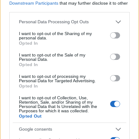
Downstream Participants
that may further disclose it to other
third parties.
Please note that this website/app uses one or more Google
Personal Data Processing Opt Outs
services and may gather and store information including but
Hasnyálmirigyrák: izraeli áttörés
not limited to your visit or usage behaviour. You may click to
I want to opt-out of the Sharing of my
personal data.
grant or deny consent to Google and its third-party tags to
Opted In
use your data for below specified purposes in below Google
consent section.
I want to opt-out of the Sale of my
Personal Data.
Opted In
I want to opt-out of processing my
Personal Data for Targeted Advertising.
Opted In
I want to opt-out of Collection, Use,
Retention, Sale, and/or Sharing of my
Personal Data that Is Unrelated with the
Purposes for which it was collected.
Opted Out
Google consents