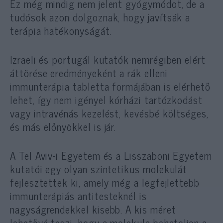
Ez még mindig nem jelent gyógymódot, de a
tudósok azon dolgoznak, hogy javítsák a
terápia hatékonyságát.
Izraeli és portugál kutatók nemrégiben elért
áttörése eredményeként a rák elleni
immunterápia tabletta formájában is elérhető
lehet, így nem igényel kórházi tartózkodást
vagy intravénás kezelést, kevésbé költséges,
és más előnyökkel is jár.
A Tel Aviv-i Egyetem és a Lisszaboni Egyetem
kutatói egy olyan szintetikus molekulát
fejlesztettek ki, amely még a legfejlettebb
immunterápiás antitesteknél is
nagyságrendekkel kisebb. A kis méret
lehetővé teszi, hogy a molekula behatoljon a