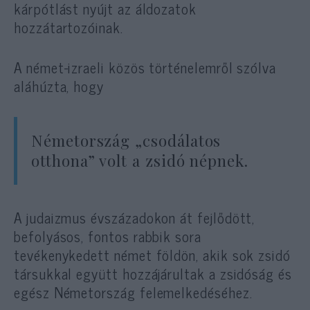
kárpótlást nyújt az áldozatok
hozzátartozóinak.
A német-izraeli közös történelemről szólva
aláhúzta, hogy
Németország „csodálatos
otthona” volt a zsidó népnek.
A judaizmus évszázadokon át fejlődött,
befolyásos, fontos rabbik sora
tevékenykedett német földön, akik sok zsidó
társukkal együtt hozzájárultak a zsidóság és
egész Németország felemelkedéséhez.