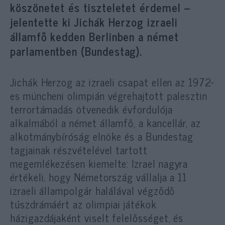
köszönetet és tiszteletet érdemel –
jelentette ki Jichák Herzog izraeli
államfő kedden Berlinben a német
parlamentben (Bundestag).
Jichák Herzog az izraeli csapat ellen az 1972-
es müncheni olimpián végrehajtott palesztin
terrortámadás ötvenedik évfordulója
alkalmából a német államfő, a kancellár, az
alkotmánybíróság elnöke és a Bundestag
tagjainak részvételével tartott
megemlékezésen kiemelte: Izrael nagyra
értékeli, hogy Németország vállalja a 11
izraeli állampolgár halálával végződő
túszdrámáért az olimpiai játékok
házigazdájaként viselt felelősséget, és