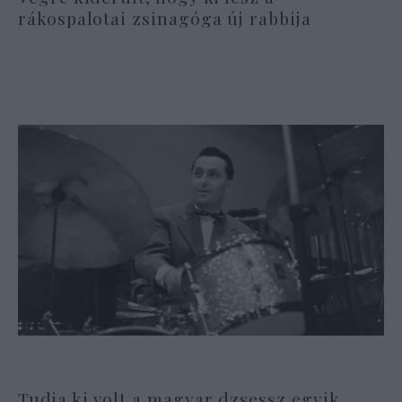
rákospalotai zsinagóga új rabbija
Tudja ki volt a magyar dzsessz egyik