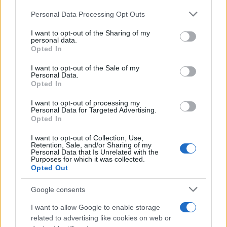
formálni a jövőt, hiszen a múltat
már nem lehet megváltoztatni,
Please note that this website/app uses one or more Google
Personal Data Processing Opt Outs
services and may gather and store information including but
de „a jövő a miénk, és közösnek
not limited to your visit or usage behaviour. You may click to
I want to opt-out of the Sharing of my
personal data.
kell lennie”
grant or deny consent to Google and its third-party tags to
Opted In
use your data for below specified purposes in below Google
consent section.
I want to opt-out of the Sale of my
Personal Data.
– jelentette ki az izraeli államfő.
Opted In
I want to opt-out of processing my
Personal Data for Targeted Advertising.
Kifejtette:
Opted In
I want to opt-out of Collection, Use,
Retention, Sale, and/or Sharing of my
ez a felfogás mutatkozik meg
Personal Data that Is Unrelated with the
Purposes for which it was collected.
abban, hogy Németország a
Opted Out
legfontosabb állami érdekei közé
Google consents
sorolta „Izrael szabadságát,
I want to allow Google to enable storage
biztonságát és a zsidó nép
related to advertising like cookies on web or