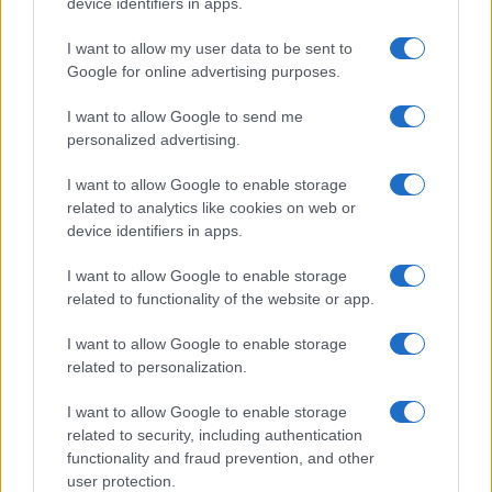
jólétét”.
device identifiers in apps.
I want to allow my user data to be sent to
Google for online advertising purposes.
Aláhúzta, hogy
I want to allow Google to send me
personalized advertising.
Németország nagy utat járt be a
I want to allow Google to enable storage
náci rezsim bukása óta, így már
related to analytics like cookies on web or
device identifiers in apps.
a szabad világ egyik
legfontosabb vezetője, „a szellem
I want to allow Google to enable storage
related to functionality of the website or app.
és a kultúra motorja”, és Izrael
büszke arra, hogy egy ilyen
I want to allow Google to enable storage
ország partnere lehet.
related to personalization.
I want to allow Google to enable storage
related to security, including authentication
Jichák Herzog vasárnap érkezett
functionality and fraud prevention, and other
Németországba háromnapos hivatalos
user protection.