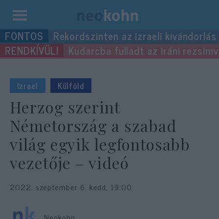
Kilépés
Rekordszinten az izraeli kivándorlás
a
Kudarcba fulladt az iráni rezsimv
tartalomba
Izrael
Külföld
Herzog szerint
Németország a szabad
világ egyik legfontosabb
vezetője – videó
2022. szeptember 6. kedd, 19:00
Neokohn