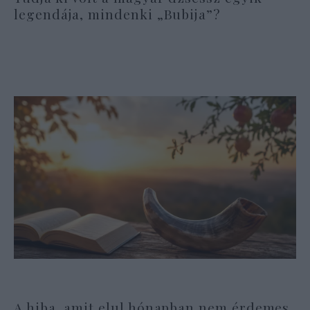
legendája, mindenki „Bubija”?
A hiba, amit elul hónapban nem érdemes