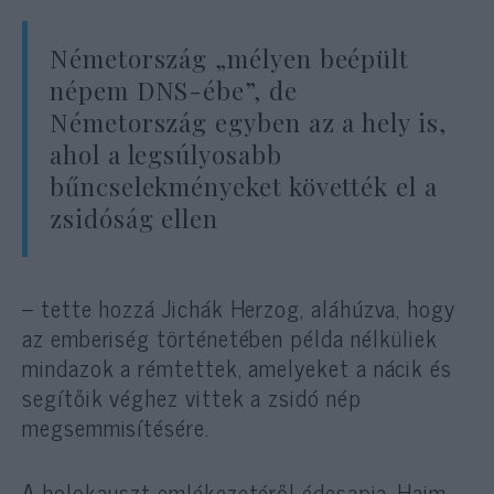
Németország „mélyen beépült
népem DNS-ébe”, de
Németország egyben az a hely is,
ahol a legsúlyosabb
bűncselekményeket követték el a
zsidóság ellen
– tette hozzá Jichák Herzog, aláhúzva, hogy
az emberiség történetében példa nélküliek
mindazok a rémtettek, amelyeket a nácik és
segítőik véghez vittek a zsidó nép
megsemmisítésére.
A holokauszt emlékezetéről édesapja, Haim