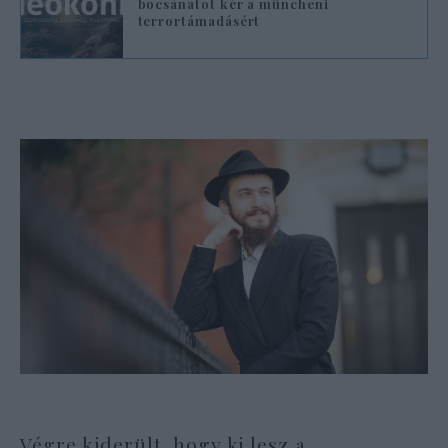
bocsánatot kér a müncheni
terrortámadásért
Végre kiderült, hogy ki lesz a