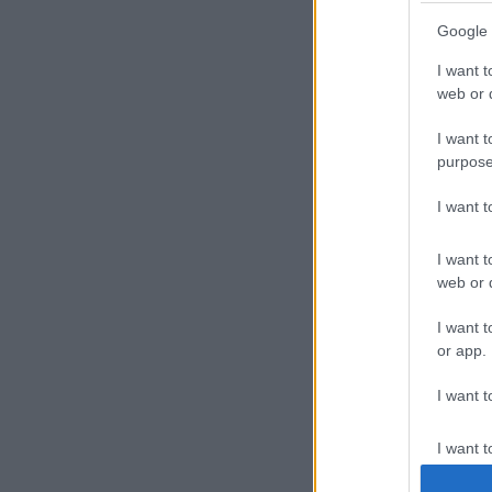
nev
Google 
ism
I want t
web or d
Eml
I want t
purpose
I want 
I want t
web or d
I want t
or app.
Ebb
I want t
I want t
authenti