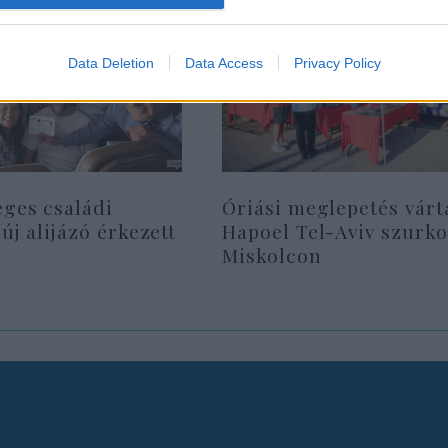
Data Deletion
Data Access
Privacy Policy
eges családi
Óriási meglepetés várt
 új alijázó érkezett
Hapoel Tel-Aviv szurko
Miskolcon