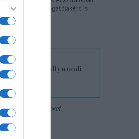
z állatvédelem támogatójaként is
, a legendás hollywoodi
tünk meg hirdetéseket.