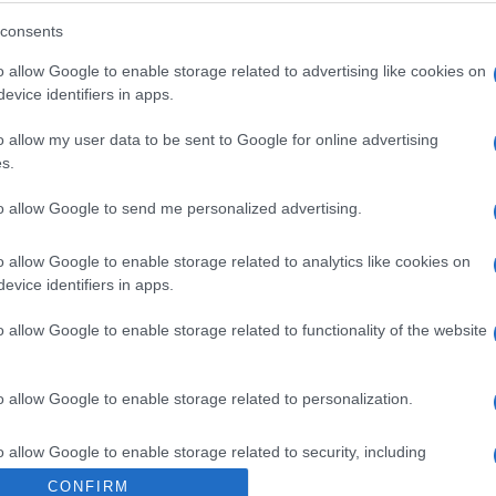
elkedett, a rák elleni küzdelem, a természet- és a
consents
ert volt.
o allow Google to enable storage related to advertising like cookies on
evice identifiers in apps.
ékéből fakadjon áldás!
o allow my user data to be sent to Google for online advertising
s.
to allow Google to send me personalized advertising.
85 éves Dustin Hoffman
o allow Google to enable storage related to analytics like cookies on
filmikon
evice identifiers in apps.
o allow Google to enable storage related to functionality of the website
en a cikkben a téma érzékenysége miatt nem jelení
o allow Google to enable storage related to personalization.
o allow Google to enable storage related to security, including
cation functionality and fraud prevention, and other user protection.
CONFIRM