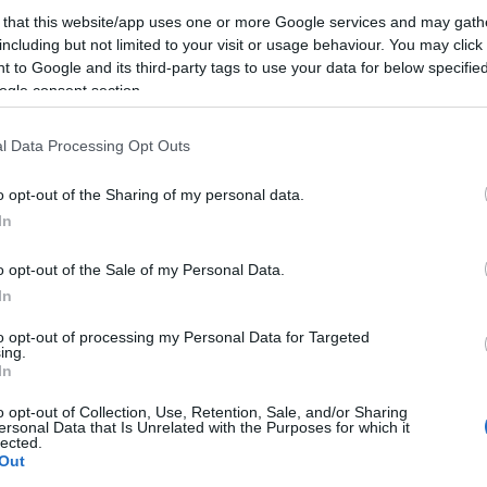
sical. Legismertebb filmszerepei Sandy Olsson vol
 that this website/app uses one or more Google services and may gath
ase-ben és Kira az 1980-ban bemutatott Xanadu m
including but not limited to your visit or usage behaviour. You may click 
 to Google and its third-party tags to use your data for below specifi
ton-John 1948-ban született Cambridge-ben, az Eg
ogle consent section.
nley „Bryn” Newton-John és Irene Helene gyermeke
l Data Processing Opt Outs
o opt-out of the Sharing of my personal data.
Anyai nagyapja, a zsidó származású Nobel
In
volt, aki a második világháború előtt mene
gyermekeivel Németországból Nagy-Britan
o opt-out of the Sale of my Personal Data.
In
to opt-out of processing my Personal Data for Targeted
ing.
ton-John anyai nagyanyja apai ágon szintén zsidó 
In
esztül Ben Elton komikus harmadfokú unokatestvér
o opt-out of Collection, Use, Retention, Sale, and/or Sharing
enberg jogász volt, anyai dédnagyanyja apja pedig 
ersonal Data that Is Unrelated with the Purposes for which it
lected.
Out
rease című nagysikerű musical sztárja Nagy-Britan