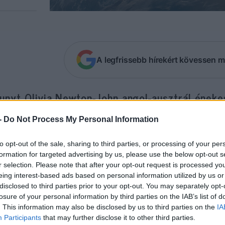
A legfrissebb hírekért kövessen m
hunyt Olivia Newton-John angol-ausztrál ének
ical sztárja hétfőn – közölte családja.
-
Do Not Process My Personal Information
ton-John 73 éves volt, a tájékoztatás szerint csal
to opt-out of the sale, sharing to third parties, or processing of your per
iforniai farmján. A négyszeres Grammy-díjas éneke
formation for targeted advertising by us, please use the below opt-out s
r selection. Please note that after your opt-out request is processed y
 hogy harmadszorra is rákot diagnosztizáltak nála.
eing interest-based ads based on personal information utilized by us or
disclosed to third parties prior to your opt-out. You may separately opt-
ismertebb dalai közé tartozik a Banks of the Ohio,
losure of your personal information by third parties on the IAB’s list of
. This information may also be disclosed by us to third parties on the
IA
 Let Me Know, az I Honestly Love You, a You’re the
Participants
that may further disclose it to other third parties.