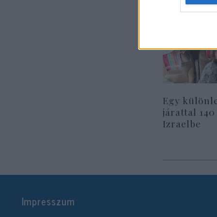
Egy különl
járattal 140
Izraelbe
Impresszum