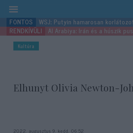
Kilépés
WSJ: Putyin hamarosan korlátozo
a
Al Arabiya: Irán és a húszik p
tartalomba
Kultúra
Elhunyt Olivia Newton-Jo
2022. augusztus 9. kedd, 06:52