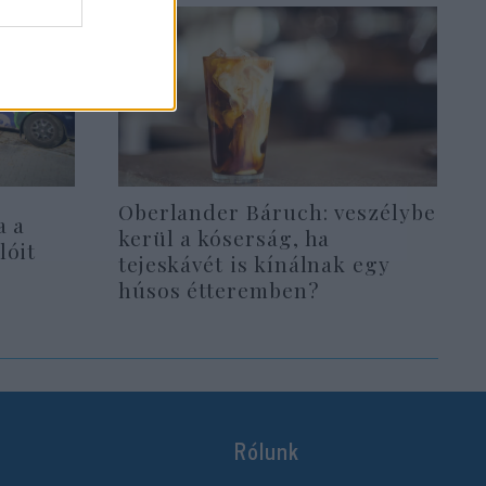
Oberlander Báruch: veszélybe
a a
kerül a kóserság, ha
lóit
tejeskávét is kínálnak egy
húsos étteremben?
Rólunk