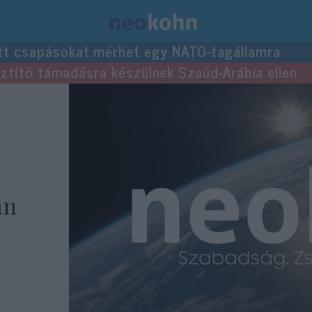
tt csapásokat mérhet egy NATO-tagállamra
usztító támadásra készülnek Szaúd-Arábia ellen
hn