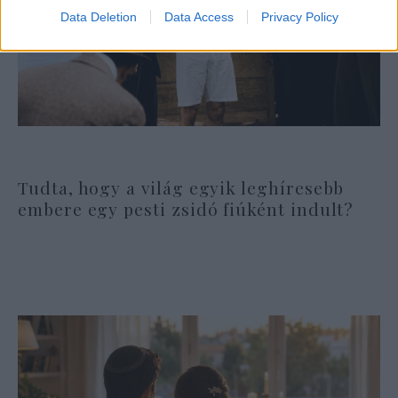
Data Deletion
Data Access
Privacy Policy
Tudta, hogy a világ egyik leghíresebb
embere egy pesti zsidó fiúként indult?