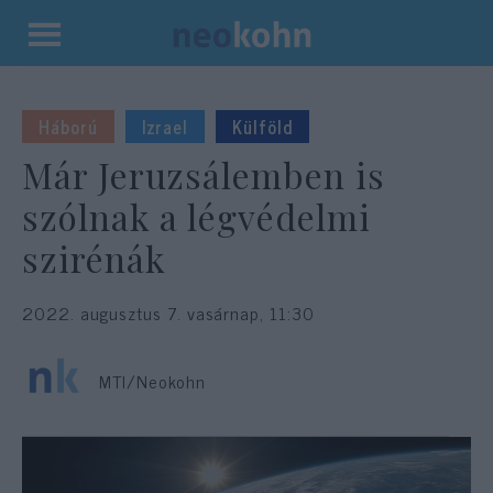
Kilépés
a
tartalomba
Háború
Izrael
Külföld
Már Jeruzsálemben is
szólnak a légvédelmi
szirénák
2022. augusztus 7. vasárnap, 11:30
MTI/Neokohn