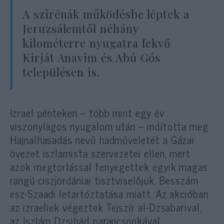
A szirénák működésbe léptek a
Jeruzsálemtől néhány
kilométerre nyugatra fekvő
Kirját Anavim és Abú Gós
településen is.
Izrael pénteken – több mint egy év
viszonylagos nyugalom után – indította meg
Hajnalhasadás nevű hadműveletét a Gázai
övezet iszlamista szervezetei ellen, mert
azok megtorlással fenyegettek egyik magas
rangú ciszjordániai tisztviselőjük, Besszám
esz-Szaadi letartóztatása miatt. Az akcióban
az izraeliek végeztek Tejszír al-Dzsabarival,
az Iszlám Dzsihád parancsnokával.