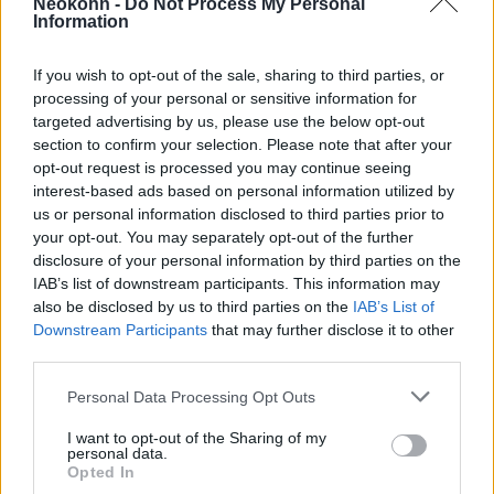
Neokohn -
Do Not Process My Personal
meg – a terroristák eltévedt
Information
lövedéke volt.
If you wish to opt-out of the sale, sharing to third parties, or
processing of your personal or sensitive information for
targeted advertising by us, please use the below opt-out
Mindeközben az izraeli biztonsági erők több
section to confirm your selection. Please note that after your
razziát hajtottak végre Ciszjordániában, és
opt-out request is processed you may continue seeing
interest-based ads based on personal information utilized by
őrizetbe vettek mintegy 20 embert, akiket
us or personal information disclosed to third parties prior to
azzal gyanúsítanak, hogy az Iszlám Dzsihád
your opt-out. You may separately opt-out of the further
tagjai. Az Iránnal is jó kapcsolatot ápoló
disclosure of your personal information by third parties on the
szervezetet mind az Egyesült Államok, mind
IAB’s list of downstream participants. This information may
also be disclosed by us to third parties on the
IAB’s List of
az Európai Unió terrorszervezetnek
Downstream Participants
that may further disclose it to other
minősítette.
third parties.
Please note that this website/app uses one or more Google
Personal Data Processing Opt Outs
Egyiptom bejelentette, hogy intenzív
services and may gather and store information including but
tárgyalásokat folytat a nyugalom
not limited to your visit or usage behaviour. You may click to
I want to opt-out of the Sharing of my
personal data.
grant or deny consent to Google and its third-party tags to
helyreállítása érdekében, Tom Neides, az
Opted In
use your data for below specified purposes in below Google