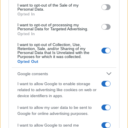
Egyesült Államok izraeli nagykövete pedig
consent section.
I want to opt-out of the Sale of my
leszögezte: Washington szilárdan hisz abban,
Personal Data.
Opted In
hogy Izraelnek joga van megvédenie magát. A
nagykövet ugyanakkor a feszültség
I want to opt-out of processing my
Personal Data for Targeted Advertising.
csillapítását sürgette.
Opted In
I want to opt-out of Collection, Use,
Retention, Sale, and/or Sharing of my
Personal Data that Is Unrelated with the
Purposes for which it was collected.
Az Iszlám Dzsihád egyik rakétája négy
Opted Out
palesztin gyereket ölt meg (videó)
Google consents
I want to allow Google to enable storage
related to advertising like cookies on web or
device identifiers in apps.
I want to allow my user data to be sent to
Google for online advertising purposes.
I want to allow Google to send me