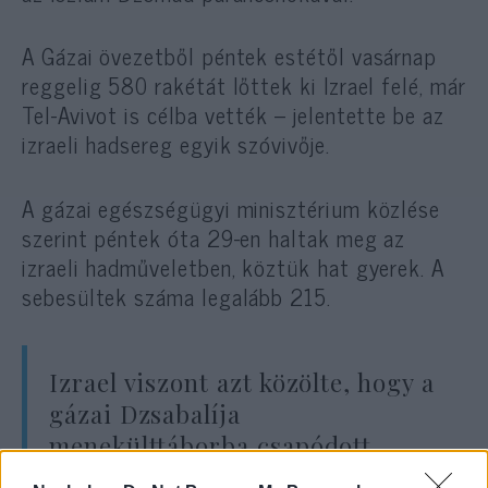
A Gázai övezetből péntek estétől vasárnap
reggelig 580 rakétát lőttek ki Izrael felé, már
Tel-Avivot is célba vették – jelentette be az
izraeli hadsereg egyik szóvivője.
A gázai egészségügyi minisztérium közlése
szerint péntek óta 29-en haltak meg az
izraeli hadműveletben, köztük hat gyerek. A
sebesültek száma legalább 215.
Izrael viszont azt közölte, hogy a
gázai Dzsabalíja
menekülttáborba csapódott
rakéta – amely öt gyereket ölt