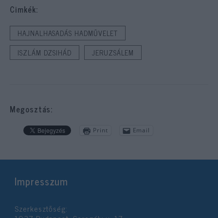
Cimkék:
HAJNALHASADÁS HADMŰVELET
ISZLÁM DZSIHÁD
JERUZSÁLEM
Megosztás:
Print
Email
Impresszum
Szerkesztőség:
1037 Budapest, Seregély u. 17.