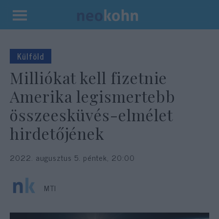
Kilépés
a
tartalomba
Külföld
Milliókat kell fizetnie
Amerika legismertebb
összeesküvés-elmélet
hirdetőjének
2022. augusztus 5. péntek, 20:00
MTI