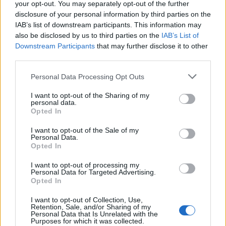
your opt-out. You may separately opt-out of the further
A mostani pert újabb követi, amely során a
disclosure of your personal information by third parties on the
bíróság újabb kártérítésre kötelezheti az
IAB’s list of downstream participants. This information may
also be disclosed by us to third parties on the
IAB’s List of
összeesküvéselméleteiről ismert
Downstream Participants
that may further disclose it to other
műsorvezetőt, aki korábban a többi között
third parties.
azt is állította, hogy az Egyesült Államok
Please note that this website/app uses one or more Google
Personal Data Processing Opt Outs
kormánya áll a 2001. szeptember 11-i
services and may gather and store information including but
terrortámadások mögött.
not limited to your visit or usage behaviour. You may click to
I want to opt-out of the Sharing of my
personal data.
grant or deny consent to Google and its third-party tags to
Opted In
use your data for below specified purposes in below Google
consent section.
I want to opt-out of the Sale of my
Personal Data.
Opted In
Bari Weiss: Így vadult meg Amerika
I want to opt-out of processing my
Personal Data for Targeted Advertising.
Opted In
I want to opt-out of Collection, Use,
Retention, Sale, and/or Sharing of my
Personal Data that Is Unrelated with the
Purposes for which it was collected.