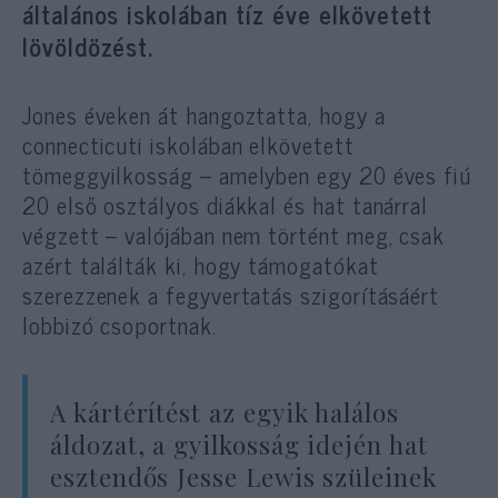
általános iskolában tíz éve elkövetett
lövöldözést.
Jones éveken át hangoztatta, hogy a
connecticuti iskolában elkövetett
tömeggyilkosság – amelyben egy 20 éves fiú
20 első osztályos diákkal és hat tanárral
végzett – valójában nem történt meg, csak
azért találták ki, hogy támogatókat
szerezzenek a fegyvertatás szigorításáért
lobbizó csoportnak.
A kártérítést az egyik halálos
áldozat, a gyilkosság idején hat
esztendős Jesse Lewis szüleinek