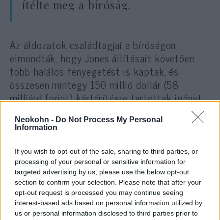
ítélte meg a bíróság.
Az áldozatok családtagjai a bíróságon
elmondták, hogy Jones állításait követően
több halálos fenyegetést is kaptak, és
összesen mintegy 150 millió dollár (58
milliárd forint) kártérítésre tartottak igényt.
Neokohn -
Do Not Process My Personal
Information
Jones védői azzal érveltek, hogy
nem bizonyítható az összefüggés
If you wish to opt-out of the sale, sharing to third parties, or
processing of your personal or sensitive information for
ügyfelük szavai és a
targeted advertising by us, please use the below opt-out
családtagokat ért fenyegetések
section to confirm your selection. Please note that after your
között.
opt-out request is processed you may continue seeing
interest-based ads based on personal information utilized by
us or personal information disclosed to third parties prior to