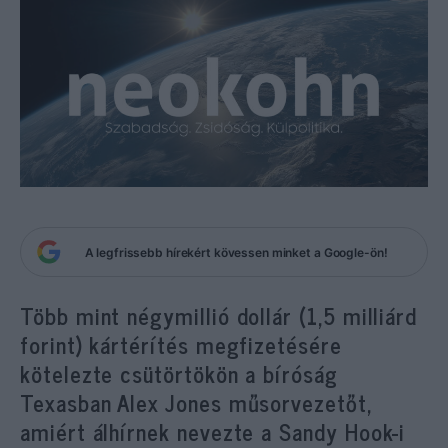
A legfrissebb hírekért kövessen minket a Google-ön!
Több mint négymillió dollár (1,5 milliárd
forint) kártérítés megfizetésére
kötelezte csütörtökön a bíróság
Texasban Alex Jones műsorvezetőt,
amiért álhírnek nevezte a Sandy Hook-i