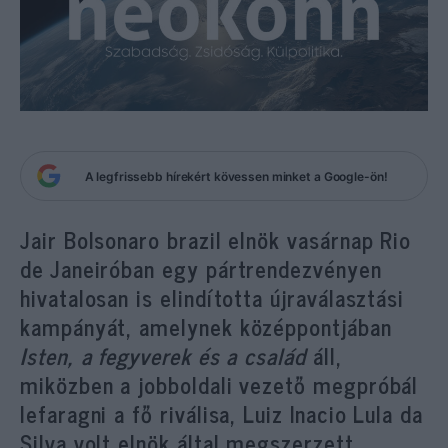
A legfrissebb hírekért kövessen minket a Google-ön!
Jair Bolsonaro brazil elnök vasárnap Rio
de Janeiróban egy pártrendezvényen
hivatalosan is elindította újraválasztási
kampányát, amelynek középpontjában
Isten, a fegyverek és a család
áll,
miközben a jobboldali vezető megpróbál
lefaragni a fő riválisa, Luiz Inacio Lula da
Silva volt elnök által megszerzett