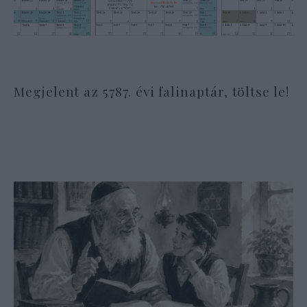
Megjelent az 5787. évi falinaptár, töltse le!