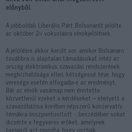
előnyből.
A jobboldali Liberális Párt Bolsonarót jelölte
az október 2-i voksolásra elnökjelöltnek.
A jelölésre akkor került sor, amikor Bolsanaro
továbbra is alaptalan támadásokat intéz az
ország elektronikus szavazási rendszerének
megbízhatósága ellen, kétségessé téve, hogy
veresége esetén elfogadja-e az eredményt.
Bár az elnök vasárnap nem érintette
közvetlenül ezeket a kérdéseket – ehelyett a
szavazóbázisa körében népszerű konzervatív
témákra összpontosított -, beszédében sokat
dicsérte a fegyveres erőket, amelynek
tagjairól azt mondta, hogy osztják