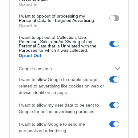
Opted In
I want to opt-out of processing my
– mondta.
Personal Data for Targeted Advertising.
Opted In
I want to opt-out of Collection, Use,
Retention, Sale, and/or Sharing of my
„Lulának vissza kell mennie a
Personal Data that Is Unrelated with the
Purposes for which it was collected.
börtönbe. Ő egy féreg.”
Opted Out
Google consents
A baloldali Munkáspárt csütörtökön jelölte
I want to allow Google to enable storage
hivatalosan Lulát, míg a balközép jelöltet,
related to advertising like cookies on web or
device identifiers in apps.
harmadikként induló Ciro Gomest a
Demokratikus Munkáspárt jelölte a
I want to allow my user data to be sent to
választásokra.
Google for online advertising purposes.
I want to allow Google to send me
A következő hetekben várhatóan tovább
personalized advertising.