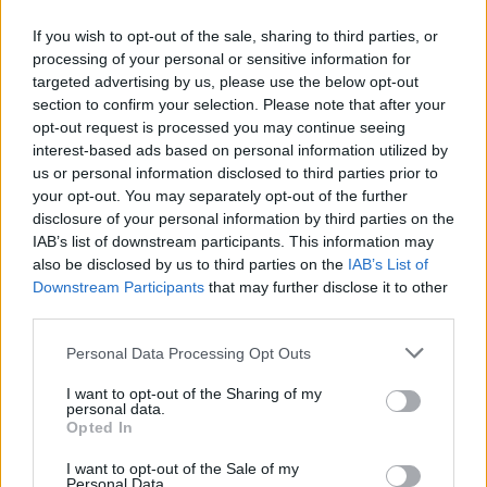
If you wish to opt-out of the sale, sharing to third parties, or
A jelenlegi elnök választási gyűlésén
processing of your personal or sensitive information for
résztvevő, brazil zászlókat lengető és
targeted advertising by us, please use the below opt-out
futballmezbe öltözött Bolsonaro rajongók
section to confirm your selection. Please note that after your
opt-out request is processed you may continue seeing
számára azonban Lula visszatérésének
interest-based ads based on personal information utilized by
lehetősége nem elfogadható.
us or personal information disclosed to third parties prior to
your opt-out. You may separately opt-out of the further
disclosure of your personal information by third parties on the
Az 59 éves Vera Carvalho, egy riói tanítónő
IAB’s list of downstream participants. This information may
azt mondta, reméli, hogy nem lesz puccs
also be disclosed by us to third parties on the
IAB’s List of
[Bolsanaro veresége esetén], de ha mégis, az
Downstream Participants
that may further disclose it to other
third parties.
szerinte a baloldal hibája lesz, amiért
megpróbáltak egy korrupt elnököt beiktatni.
Please note that this website/app uses one or more Google
Personal Data Processing Opt Outs
services and may gather and store information including but
not limited to your visit or usage behaviour. You may click to
I want to opt-out of the Sharing of my
personal data.
grant or deny consent to Google and its third-party tags to
Opted In
„Remélem, hogy nem lesz, de
use your data for below specified purposes in below Google
consent section.
attól tartok, hogy lehet”
I want to opt-out of the Sale of my
Personal Data.