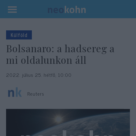
Kilépés
a
tartalomba
Külföld
Bolsanaro: a hadsereg a
mi oldalunkon áll
2022. július 25. hétfő, 10:00
Reuters