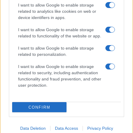
éleződik a két csúcsjelölt közötti, amúgy is
I want to allow Google to enable storage
feszült csata.
related to analytics like cookies on web or
device identifiers in apps.
I want to allow Google to enable storage
Putyin és Bolsonaro hitet tett a
related to functionality of the website or app.
többpólusú világrend mellett
I want to allow Google to enable storage
related to personalization.
I want to allow Google to enable storage
related to security, including authentication
functionality and fraud prevention, and other
user protection.
CONFIRM
Data Deletion
Data Access
Privacy Policy