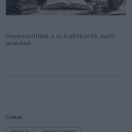
Összeszedtünk a 10 legbölcsebb zsidó
mondást
Cimkék:
BRAZILIA
JAIR BOLSONARO