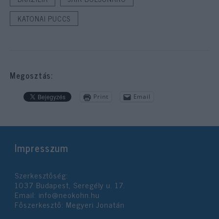
KATONAI PUCCS
Megosztás:
Print
Email
Impresszum
Szerkesztőség:
1037 Budapest, Seregély u. 17.
Email:
info@neokohn.hu
Főszerkesztő: Megyeri Jonatán