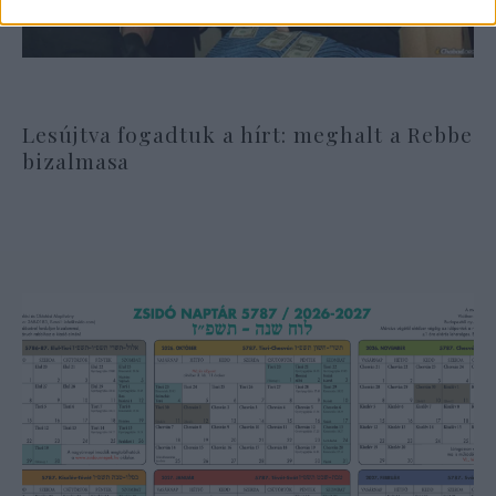
Lesújtva fogadtuk a hírt: meghalt a Rebbe
bizalmasa