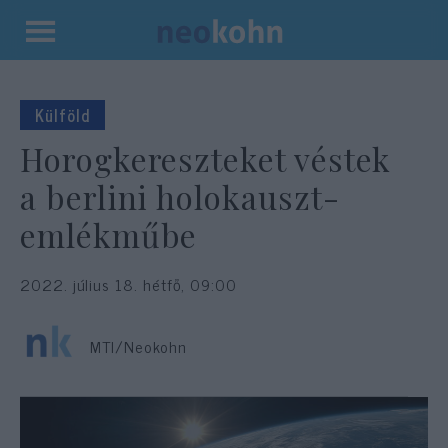
Kilépés
a
tartalomba
Külföld
Horogkereszteket véstek
a berlini holokauszt-
emlékműbe
2022. július 18. hétfő, 09:00
MTI/Neokohn