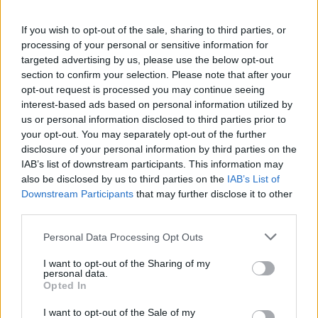
elkövetett bűnöket mutatja be.
If you wish to opt-out of the sale, sharing to third parties, or
processing of your personal or sensitive information for
targeted advertising by us, please use the below opt-out
section to confirm your selection. Please note that after your
Köves Slomó: Európában szinte csak
opt-out request is processed you may continue seeing
itt nem kell mindennapos túlélési
stratégia
interest-based ads based on personal information utilized by
us or personal information disclosed to third parties prior to
your opt-out. You may separately opt-out of the further
disclosure of your personal information by third parties on the
IAB’s list of downstream participants. This information may
also be disclosed by us to third parties on the
IAB’s List of
Downstream Participants
that may further disclose it to other
third parties.
Please note that this website/app uses one or more Google
Personal Data Processing Opt Outs
services and may gather and store information including but
not limited to your visit or usage behaviour. You may click to
I want to opt-out of the Sharing of my
personal data.
grant or deny consent to Google and its third-party tags to
Opted In
use your data for below specified purposes in below Google
consent section.
I want to opt-out of the Sale of my