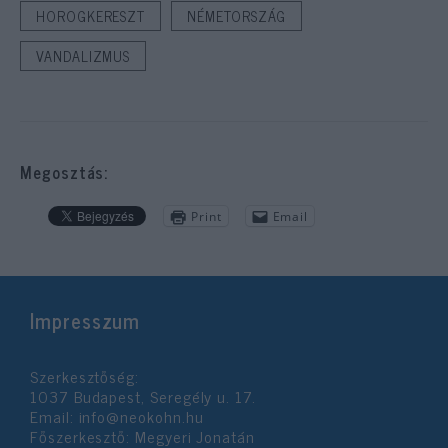
HOROGKERESZT
NÉMETORSZÁG
VANDALIZMUS
Megosztás:
Print
Email
Impresszum
Szerkesztőség:
1037 Budapest, Seregély u. 17.
Email:
info@neokohn.hu
Főszerkesztő: Megyeri Jonatán