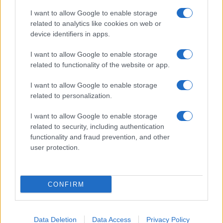
I want to allow Google to enable storage
related to analytics like cookies on web or
device identifiers in apps.
I want to allow Google to enable storage
Óriási meglepetés várta a Hapoel Tel-
related to functionality of the website or app.
Aviv szurkolóit Miskolcon
I want to allow Google to enable storage
related to personalization.
I want to allow Google to enable storage
related to security, including authentication
functionality and fraud prevention, and other
user protection.
CONFIRM
Data Deletion
Data Access
Privacy Policy