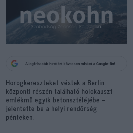
A legfrissebb hírekért kövessen minket a Google-ön!
Horogkereszteket véstek a Berlin
központi részén található holokauszt-
emlékmű egyik betonsztéléjébe –
jelentette be a helyi rendőrség
pénteken.