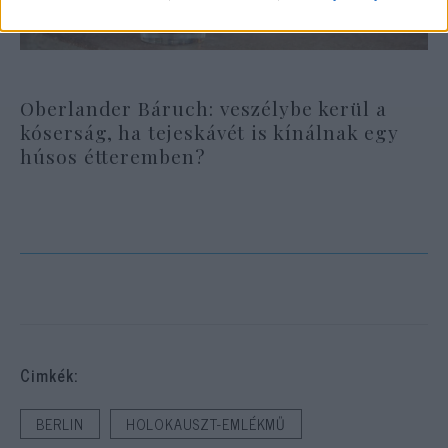
Oberlander Báruch: veszélybe kerül a
kóserság, ha tejeskávét is kínálnak egy
húsos étteremben?
Cimkék:
BERLIN
HOLOKAUSZT-EMLÉKMŰ