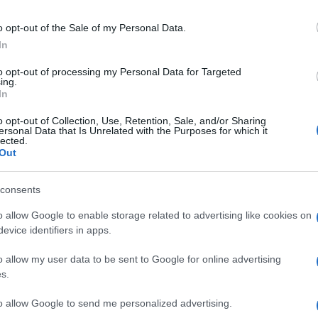
ajnában, az orosz csapatok pedig nem felszabadító
o opt-out of the Sale of my Personal Data.
In
“A Kreml hamisan állítja, hogy a legrossz
to opt-out of processing my Personal Data for Targeted
ing.
voltak, és igyekszik lekicsinyelni az anti
In
ideológiában” – áll az amerikai jelentésbe
o opt-out of Collection, Use, Retention, Sale, and/or Sharing
ersonal Data that Is Unrelated with the Purposes for which it
Szergej Lavrov orosz külügyminisztert, a
lected.
Out
műsorszolgáltatónak azt mondta: “Lehet, 
Hitlerben is folyt zsidó vér… A bölcs zsi
consents
hogy a legbuzgóbb antiszemiták általában
o allow Google to enable storage related to advertising like cookies on
evice identifiers in apps.
ijelentést az orosz főrabbi is élesen
bírálta
, végül
o allow my user data to be sent to Google for online advertising
sánatot Izraeltől külügyminisztere kijelentéséért.
s.
to allow Google to send me personalized advertising.
amerikai külügy szerint “Putyin elnök és dezinfo