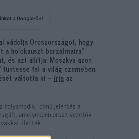
inket a Google-ön!
al vádolja Oroszországot, hogy
t a holokauszt borzalmaira”
, és azt állítja: Moszkva azon
 tüntesse fel a világ szemében,
sét váltotta ki –
írja
az
z folyamodik” című jelentés a
izsgált, amelyekben orosz vezetők
vakkal illették.