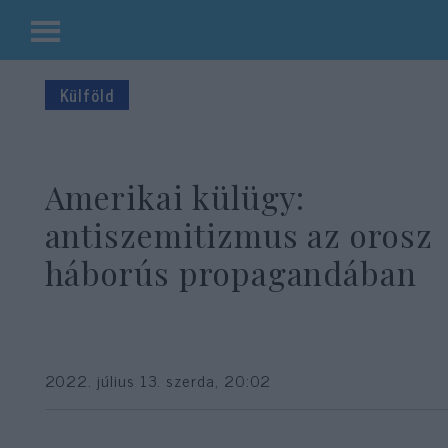
Kilépés
a
Külföld
tartalomba
Amerikai külügy:
antiszemitizmus az orosz
háborús propagandában
2022. július 13. szerda, 20:02