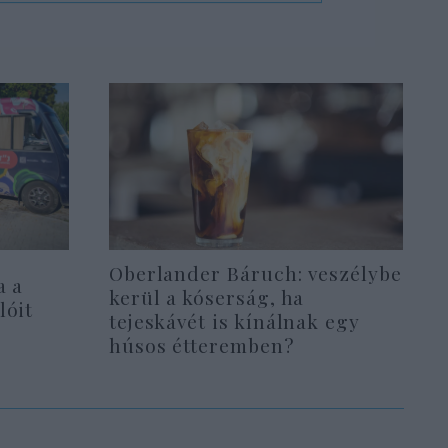
Oberlander Báruch: veszélybe
a a
kerül a kóserság, ha
lóit
tejeskávét is kínálnak egy
húsos étteremben?