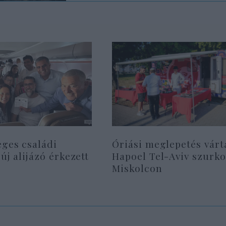
eges családi
Óriási meglepetés várt
 új alijázó érkezett
Hapoel Tel-Aviv szurko
Miskolcon