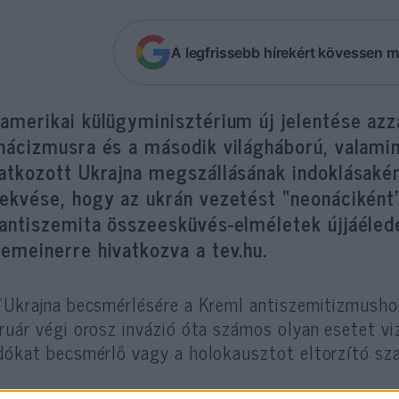
A legfrissebb hírekért kövessen m
amerikai külügyminisztérium új jelentése azz
nácizmusra és a második világháború, valamin
atkozott Ukrajna megszállásának indoklásaként
ekvése, hogy az ukrán vezetést “neonáciként”
 antiszemita összeesküvés-elméletek újjáéledé
emeinerre hivatkozva a tev.hu.
“Ukrajna becsmérlésére a Kreml antiszemitizmusho
ruár végi orosz invázió óta számos olyan esetet v
dókat becsmérlő vagy a holokausztot eltorzító sza