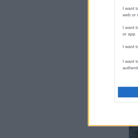
kih
I want t
fab
web or d
Kre
I want t
vil
or app.
I want t
Bár
bef
I want t
sze
authenti
szo