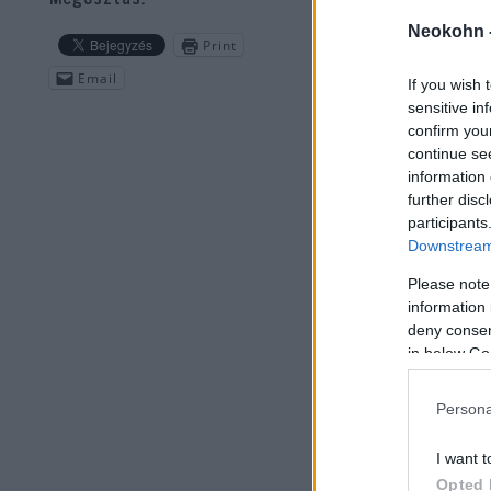
A d
Jad
Neokohn 
Print
Email
If you wish 
sensitive in
confirm you
continue se
information 
further disc
participants
Downstream 
Please note
information 
deny consent
in below Go
A j
Persona
egy
kij
I want t
ame
Opted 