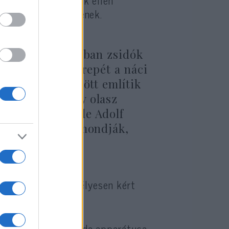
 missziót teljesítenek.
abb nácik valójában zsidók
szemitizmus szerepét a náci
n. A példák között említik
ki májusban egy olasz
hogy tévedek, de Adolf
dó emberek azt mondják,
 zsidók”.
 Putyin elnök személyesen kért
rmációs és propaganda apparátusa