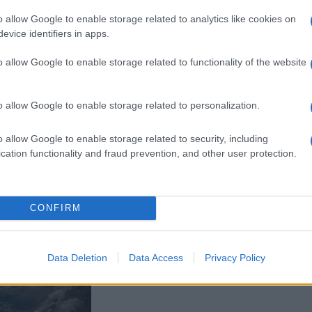
asználja a náci Németország elleni szovjet harc tö
o allow Google to enable storage related to analytics like cookies on
rikáljon az Ukrajna elleni indokolatlan, brutális há
evice identifiers in apps.
ml kihasználja mindazok szenvedését és áldozatvál
o allow Google to enable storage related to functionality of the website
ágháborút és túlélték a holokausztot”.
o allow Google to enable storage related to personalization.
 a jelentés nem tér ki arra, hogy a Szovjetunióban
olyásolta Putyin narratíváját, egy disszidens oro
o allow Google to enable storage related to security, including
rint Moszkva propagandája lehetővé tette, hogy is
cation functionality and fraud prevention, and other user protection.
vjet antiszemitizmus.”
CONFIRM
Az orosz főrabbi bocsán
Data Deletion
Data Access
Privacy Policy