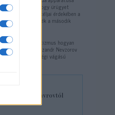
rténelmi emlékét, hogy ürügyet
borúhoz. Agresszív céljai érdekében a
lalását, akik átélték a második
 uralkodó antiszemitizmus hogyan
sz megfigyelő, Olekszandr Nevzorov
mét feléledjen “a régi vágású
atkérést vár Lavrovtól