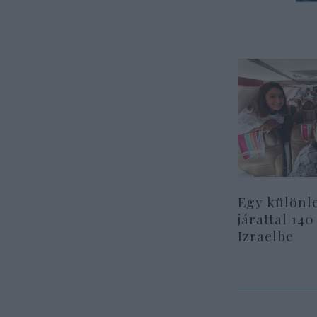
Egy különl
járattal 140
Izraelbe