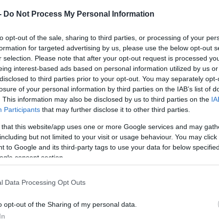
okumentum felidézi, hogy holokausztkutató intézet
 Vásem és a washingtoni Holokauszt Emlékmúzeum
-
Do Not Process My Personal Information
to opt-out of the sale, sharing to third parties, or processing of your per
formation for targeted advertising by us, please use the below opt-out s
Oroszország hamis párhuzamot vont a náci
r selection. Please note that after your opt-out request is processed y
Ukrajna lerohanása között, és elítélték azt
eing interest-based ads based on personal information utilized by us or
disclosed to third parties prior to your opt-out. You may separately opt-
demokratikus, ráadásul zsidó elnök vezett
losure of your personal information by third parties on the IAB’s list of
kellene. Az olyan szélsőségesen nacionali
. This information may also be disclosed by us to third parties on the
IA
mint Vlagyimir Szolovjov az orosz állami t
Participants
that may further disclose it to other third parties.
hogy a nácizmus nem feltétlenül jelent a
 that this website/app uses one or more Google services and may gath
úgynevezett “ruszofóbiát” tükrözheti.
including but not limited to your visit or usage behaviour. You may click 
 to Google and its third-party tags to use your data for below specifi
ogle consent section.
elentés idézi azt a nyilatkozatot is, amelyet 140 és
l Data Processing Opt Outs
etem történésze írt alá, amelyben tiltakoztak az 
elentve, hogy bár nem idealizálják az ukrán társadal
o opt-out of the Sharing of my personal data.
lyet Moszkvának ki kellene gyomlálnia”. Nem volt 
In