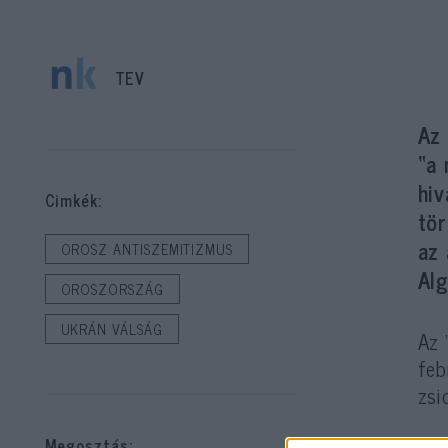
TEV
Az 
“a 
hiv
Cimkék:
tör
az
OROSZ ANTISZEMITIZMUS
Alg
OROSZORSZÁG
UKRÁN VÁLSÁG
Az 
feb
zsi
Megosztás: