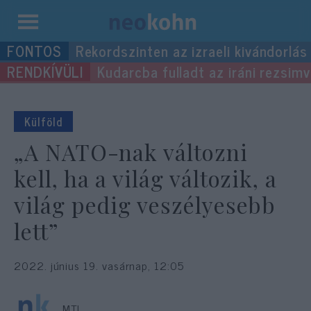
Kilépés
Rekordszinten az izraeli kivándorlás
a
Kudarcba fulladt az iráni rezsimv
tartalomba
Külföld
„A NATO-nak változni
kell, ha a világ változik, a
világ pedig veszélyesebb
lett”
2022. június 19. vasárnap, 12:05
MTI