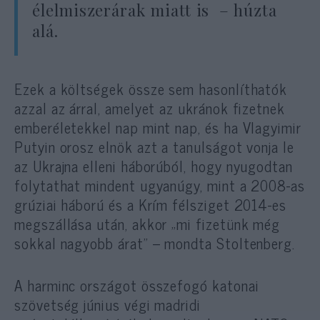
élelmiszerárak miatt is – húzta
alá.
Ezek a költségek össze sem hasonlíthatók
azzal az árral, amelyet az ukránok fizetnek
emberéletekkel nap mint nap, és ha Vlagyimir
Putyin orosz elnök azt a tanulságot vonja le
az Ukrajna elleni háborúból, hogy nyugodtan
folytathat mindent ugyanúgy, mint a 2008-as
grúziai háború és a Krím félsziget 2014-es
megszállása után, akkor „mi fizetünk még
sokkal nagyobb árat” – mondta Stoltenberg.
A harminc országot összefogó katonai
szövetség június végi madridi