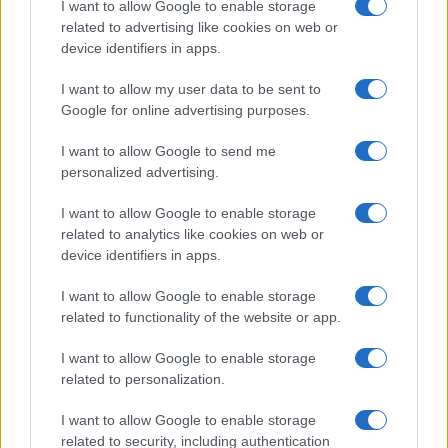
ezért „nagyon komolyan vesszük
I want to allow Google to enable storage
aggodalmait” – jelentette ki.
related to advertising like cookies on web or
device identifiers in apps.
I want to allow my user data to be sent to
Google for online advertising purposes.
A NATO főtitkára szerint el fog
húzódni az ukrajnai háború
I want to allow Google to send me
personalized advertising.
I want to allow Google to enable storage
related to analytics like cookies on web or
device identifiers in apps.
I want to allow Google to enable storage
related to functionality of the website or app.
I want to allow Google to enable storage
related to personalization.
I want to allow Google to enable storage
related to security, including authentication