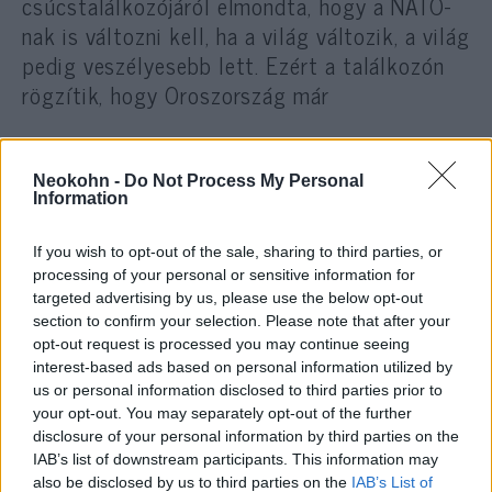
csúcstalálkozójáról elmondta, hogy a NATO-
nak is változni kell, ha a világ változik, a világ
pedig veszélyesebb lett. Ezért a találkozón
rögzítik, hogy Oroszország már
„nem partner, hanem veszélyt
Neokohn -
Do Not Process My Personal
Information
jelent biztonságunkra, békénkre
és stabilitásunkra”.
If you wish to opt-out of the sale, sharing to third parties, or
processing of your personal or sensitive information for
targeted advertising by us, please use the below opt-out
section to confirm your selection. Please note that after your
Mint mondta, a szövetség új stratégiáját
opt-out request is processed you may continue seeing
rögzítő dokumentumban Kínával is
interest-based ads based on personal information utilized by
foglalkoznak, mert
us or personal information disclosed to third parties prior to
your opt-out. You may separately opt-out of the further
disclosure of your personal information by third parties on the
IAB’s list of downstream participants. This information may
„felemelkedése kihívást jelent
also be disclosed by us to third parties on the
IAB’s List of