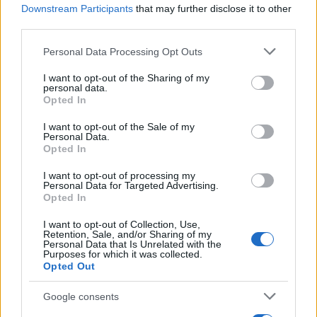
érdekeink, értékeink és
Downstream Participants
that may further disclose it to other
third parties.
biztonságunk számára”.
Please note that this website/app uses one or more Google
Personal Data Processing Opt Outs
services and may gather and store information including but
not limited to your visit or usage behaviour. You may click to
I want to opt-out of the Sharing of my
A finn és svéd csatlakozási folyamattal,
personal data.
grant or deny consent to Google and its third-party tags to
Opted In
illetve Törökország fenntartásaival
use your data for below specified purposes in below Google
consent section.
kapcsolatban kiemelte, hogy a két skandináv
I want to opt-out of the Sale of my
Personal Data.
ország tagfelvételi kérelme „történelmi
Opted In
pillanat, amelyet meg kell ragadnunk”, hiszen
I want to opt-out of processing my
„a csatlakozás nemcsak Finnországot és
Personal Data for Targeted Advertising.
Opted In
Svédországot, hanem mindannyiunkat
erősítene”. Ugyanakkor Törökország nem
I want to opt-out of Collection, Use,
Retention, Sale, and/or Sharing of my
csupán „fontos NATO-ország” egy stratégiai
Personal Data that Is Unrelated with the
Purposes for which it was collected.
fontosságú területen, Európa, Oroszország,
Opted Out
Irak és Szíria között, hanem minden
tagországnál többet szenvedett a terrortól,
Google consents