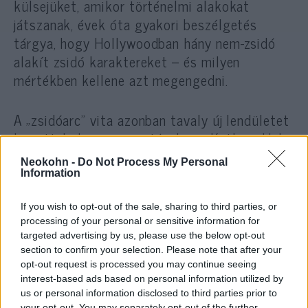
külsejüket, amikor történelmi alakokat
játszanak, évek óta gyakori beszélgetés
tárgya, hogy Hollywoodban hány nem-zsidó
alakít zsidó karaktereket – és milyen
mértékben kellene azt megengedni.
A „zsidóarc” vita azonban tavaly új lendületet
kapott, különösen azután, hogy Kathryn Hahn
nem-zsidó színésznőre osztották a
Neokohn -
Do Not Process My Personal
szókimondóan zsidó komédiapionír Joan
Information
Rivers szerepét (a sorozatot végül, ugyan
If you wish to opt-out of the sale, sharing to third parties, or
nem ezen okból, de nem készítették el). Sarah
processing of your personal or sensitive information for
Silverman komikus azzal került a címlapokra,
targeted advertising by us, please use the below opt-out
hogy a podcastja egyik epizódjában szidta a
section to confirm your selection. Please note that after your
szereposztást, mondván: „Most a
opt-out request is processed you may continue seeing
interest-based ads based on personal information utilized by
reprezentáció kib.szottul számít”.
us or personal information disclosed to third parties prior to
your opt-out. You may separately opt-out of the further