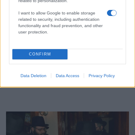
related to personalization.
A „Maestro” forgatása, amelyben Carey
I want to allow Google to enable storage
Mulligan Bernstein feleségét, Felicia
related to security, including authentication
Montealegre-t alakítja, ebben a hónapban
functionality and fraud prevention, and other
kezdődött. A film valószínűleg 2023-ban
user protection.
kerül a mozikba.
CONFIRM
A Spanyolországból kiűzött zsidókkal
foglalkozik a Netflix új sorozata
Data Deletion
Data Access
Privacy Policy