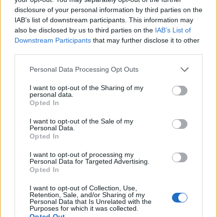
A Bernstein-életrajzi diskurzus 2018 óta
disclosure of your personal information by third parties on the
IAB’s list of downstream participants. This information may
különösen feszült, amikor Cooper és Steven
also be disclosed by us to third parties on the
IAB’s List of
Spielberg is versenyeztek a film
Downstream Participants
that may further disclose it to other
megvalósításának jogaiért. Végül Bradley nem
third parties.
csak Spielberget előzte be, de a Jake
Please note that this website/app uses one or more Google
Personal Data Processing Opt Outs
Gyllenhaal és Cary Fukunaga színész-rendező
services and may gather and store information including but
párost is, hogy megszerezze a zenei jogokat
not limited to your visit or usage behaviour. You may click to
I want to opt-out of the Sharing of my
personal data.
grant or deny consent to Google and its third-party tags to
a Bernstein-örökösöktől.
Opted In
use your data for below specified purposes in below Google
consent section.
I want to opt-out of the Sale of my
Personal Data.
Amikor egy tavalyi interjúban a Bernstein-
Opted In
filmről beszélt, Gyllenhaal – aki Spielberghez
I want to opt-out of processing my
hasonlóan zsidó származású – Bernstein
Personal Data for Targeted Advertising.
zsidóságát említette érvként, amiért szerette
Opted In
volna eljátszani a szerepet.
I want to opt-out of Collection, Use,
Retention, Sale, and/or Sharing of my
Personal Data that Is Unrelated with the
Purposes for which it was collected.
Opted Out