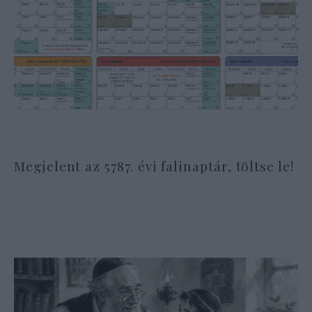
Megjelent az 5787. évi falinaptár, töltse le!