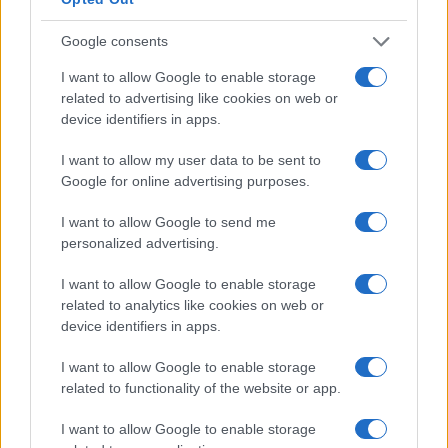
„Az ember reméli, hogy
elmesélheti azokat a
Google consents
történeteket, amelyeket szeret,
I want to allow Google to enable storage
és amelyek nagyon régóta a
related to advertising like cookies on web or
device identifiers in apps.
szívében vannak. És ez a
történet, ez az ötlet, hogy
I want to allow my user data to be sent to
Google for online advertising purposes.
eljátsszam Amerika egyik
legkiemelkedőbb zsidó művészét
I want to allow Google to send me
és az identitásával való
personalized advertising.
küzdelmét, 20 éve a szívemben
I want to allow Google to enable storage
volt. Ám néha ezek a dolgok nem
related to analytics like cookies on web or
device identifiers in apps.
jönnek össze”
I want to allow Google to enable storage
related to functionality of the website or app.
– mondta Gyllenhaal a Deadline-nak.
I want to allow Google to enable storage