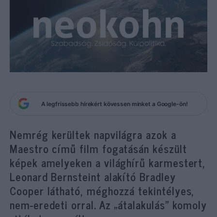
A legfrissebb hírekért kövessen minket a Google-ön!
Nemrég kerültek napvilágra azok a
Maestro című film fogatásán készült
képek amelyeken a világhírű karmestert,
Leonard Bernsteint alakító Bradley
Cooper látható, méghozzá tekintélyes,
nem-eredeti orral. Az „átalakulás” komoly