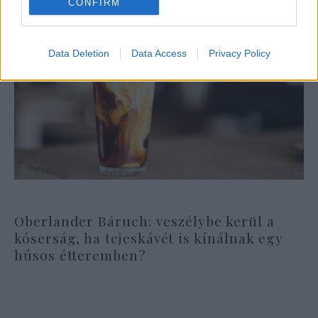
CONFIRM
Data Deletion
Data Access
Privacy Policy
Oberlander Báruch: veszélybe kerül a
kóserság, ha tejeskávét is kínálnak egy
húsos étteremben?