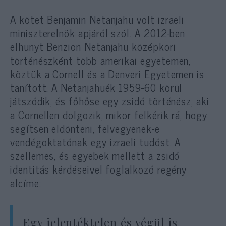
A kötet Benjamin Netanjahu volt izraeli
miniszterelnök apjáról szól. A 2012-ben
elhunyt Benzion Netanjahu középkori
történészként több amerikai egyetemen,
köztük a Cornell és a Denveri Egyetemen is
tanított. A Netanjahuék 1959-60 körül
játszódik, és főhőse egy zsidó történész, aki
a Cornellen dolgozik, mikor felkérik rá, hogy
segítsen eldönteni, felvegyenek-e
vendégoktatónak egy izraeli tudóst. A
szellemes, és egyebek mellett a zsidó
identitás kérdéseivel foglalkozó regény
alcíme:
Egy jelentéktelen és végül is