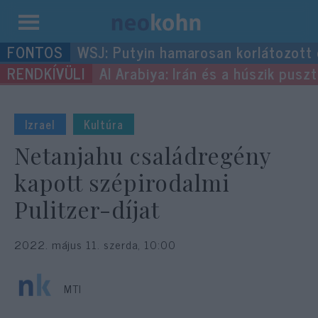
Kilépés
WSJ: Putyin hamarosan korlátozott
a
Al Arabiya: Irán és a húszik pus
tartalomba
Izrael
Kultúra
Netanjahu családregény
kapott szépirodalmi
Pulitzer-díjat
2022. május 11. szerda, 10:00
MTI