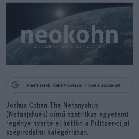
A legfrissebb hírekért kövessen minket a Google-ön!
Joshua Cohen The Netanyahus
(Netanjahuék) című szatirikus egyetemi
regénye nyerte el hétfőn a Pulitzer-díjat
szépirodalmi kategóriában.