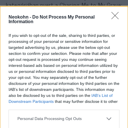
kategóriában nyert a Chasing Me to My Grave:
An Artist’s Memoir’s of the Jim Crow South
Neokohn -
Do Not Process My Personal
című könyvéért. Az afroamerikai művész, akit
Information
egy 1960-ban tartott polgárjogi tüntetésen
letartóztattak, majd börtönbe zártak, és
If you wish to opt-out of the sale, sharing to third parties, or
csaknem meg is lincseltek Georgiában, tavaly
processing of your personal or sensitive information for
targeted advertising by us, please use the below opt-out
márciusban halt meg 75 éves korában. Halála
section to confirm your selection. Please note that after your
előtt még kezébe vehette könyve
opt-out request is processed you may continue seeing
szerkesztett kéziratát.
interest-based ads based on personal information utilized by
us or personal information disclosed to third parties prior to
your opt-out. You may separately opt-out of the further
A nem fikciós kategóriában Andrea Elliott egy
disclosure of your personal information by third parties on the
fedélnélküli fekete brooklyni lány
IAB’s list of downstream participants. This information may
also be disclosed by us to third parties on the
IAB’s List of
történetéből írott könyve (Invisible Child:
Downstream Participants
that may further disclose it to other
Poverty, Survival & Hope in an American City)
third parties.
nyert, amely New York város Gotham-díját is
Please note that this website/app uses one or more Google
Personal Data Processing Opt Outs
megkapta korábban.
services and may gather and store information including but