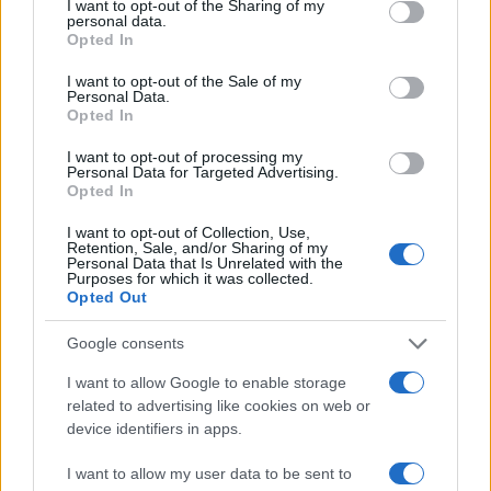
not limited to your visit or usage behaviour. You may click to
I want to opt-out of the Sharing of my
personal data.
grant or deny consent to Google and its third-party tags to
Raven Chacon lett az első őslakos
Opted In
use your data for below specified purposes in below Google
zeneszerző, aki Pulitzer-díjat kapott: a zenei
consent section.
I want to opt-out of the Sale of my
kategóriában Voiceless Mass című darabjáért
Personal Data.
Opted In
ítélték oda neki az elismerést.
I want to opt-out of processing my
Personal Data for Targeted Advertising.
A költészeti kategória díját Diane Seuss
Opted In
nyerte el frank: sonnets című
I want to opt-out of Collection, Use,
verseskötetéért.
Retention, Sale, and/or Sharing of my
Personal Data that Is Unrelated with the
Purposes for which it was collected.
Opted Out
Lousie Glück magyar-zsidó
Google consents
származású költőnő kapta az irodalmi
Nobelt
I want to allow Google to enable storage
related to advertising like cookies on web or
device identifiers in apps.
I want to allow my user data to be sent to