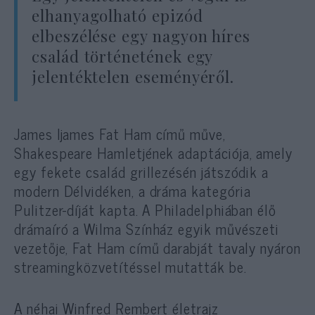
elhanyagolható epizód
elbeszélése egy nagyon híres
család történetének egy
jelentéktelen eseményéről.
James Ijames Fat Ham című műve,
Shakespeare Hamletjének adaptációja, amely
egy fekete család grillezésén játszódik a
modern Délvidéken, a dráma kategória
Pulitzer-díját kapta. A Philadelphiában élő
drámaíró a Wilma Színház egyik művészeti
vezetője, Fat Ham című darabját tavaly nyáron
streamingközvetítéssel mutatták be.
A néhai Winfred Rembert életrajz