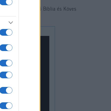
 filozófia, a zsidó Biblia és Köves