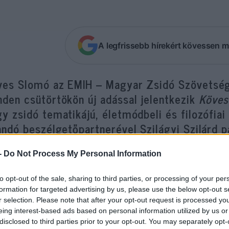
A legfrissebb hírekért kövessen m
ves Slomó az EMIH – Magyar Zsidó Szövetség
nden csütörtökön új adással jelentkezik
Köves
y zsidó tematikájú, életmódbeli és filozófia
andó beszélgetőpartnerével Szilágyi Szilárd 
xológussal.
-
Do Not Process My Personal Information
án ismerős lehet önnek a duó, hiszen pár hónappal
to opt-out of the sale, sharing to third parties, or processing of your per
gy
kitárgyalják
a férfi és női szerepeket a zsidó val
formation for targeted advertising by us, please use the below opt-out s
ott akkor a szexualitás, párválasztás és többek kö
r selection. Please note that after your opt-out request is processed y
eing interest-based ads based on personal information utilized by us or
etubá
, továbbá, hogy hányszor kell teljesítenie a f
disclosed to third parties prior to your opt-out. You may separately opt-