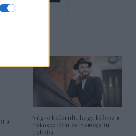
Végre kiderült, hogy ki lesz a
tt a
rákospalotai zsinagóga új
rabbija