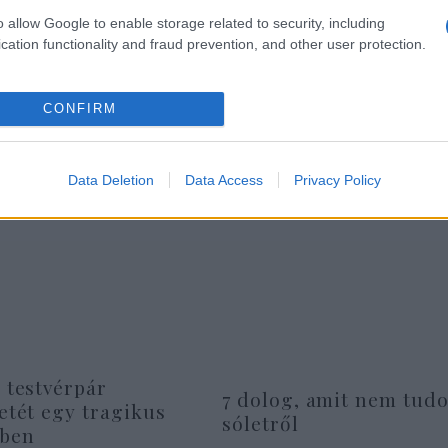
o allow Google to enable storage related to security, including
cation functionality and fraud prevention, and other user protection.
odcast teljes archívuma
itt
található.
CONFIRM
Data Deletion
Data Access
Privacy Policy
: testvérpár
7 dolog, amit nem tudo
letét egy tragikus
sóletről
tben