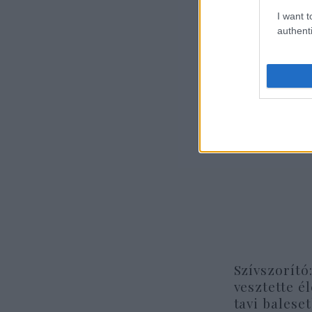
I want t
authenti
A p
Szívszorító
vesztette é
tavi balese