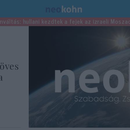
mváltás: hullani kezdtek a fejek az izraeli Mosza
Köves
a