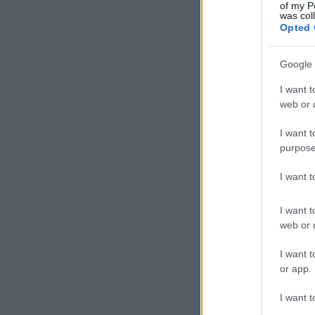
of my P
was col
– h
Opted 
Slo
Google 
I want t
web or d
I want t
purpose
I want 
I want t
web or d
I want t
or app.
I want t