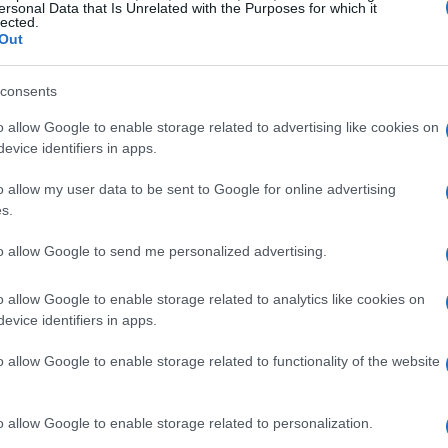
ersonal Data that Is Unrelated with the Purposes for which it
lected.
angzik el a podcastban. Hogy mit mond erről a zsidó
Out
mó, kiderül a Kövesd a rabbit első epizódjában.
consents
o allow Google to enable storage related to advertising like cookies on
evice identifiers in apps.
o allow my user data to be sent to Google for online advertising
s.
to allow Google to send me personalized advertising.
o allow Google to enable storage related to analytics like cookies on
evice identifiers in apps.
o allow Google to enable storage related to functionality of the website
o allow Google to enable storage related to personalization.