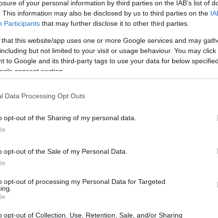
losure of your personal information by third parties on the IAB’s list of
zsidó vallásban a nemi kapcsolat nem egy megtűr
. This information may also be disclosed by us to third parties on the
IA
Participants
that may further disclose it to other third parties.
ekében jön létre), hanem egy nagyon erős energia, 
zéltem a múltkori podcastban és nem kizárt, hog
 that this website/app uses one or more Google services and may gath
including but not limited to your visit or usage behaviour. You may click 
lárddal. A most induló új sorozatban a Kövesd a rab
 to Google and its third-party tags to use your data for below specifi
mszögéből vizsgáljuk majd a különböző témakörök
ogle consent section.
unk érinteni, mint amilyen a lélek – mesélte Köves
l Data Processing Opt Outs
ezik egyáltalán a lélek?
o opt-out of the Sharing of my personal data.
In
övesd a rabbit podcast-sorozat első részéből kider
l-e egyáltalán, hogy azt mondjuk, a lélek egy létező
o opt-out of the Sale of my Personal Data.
In
 embernek vannak érzelmei, elképzelései, ezekről 
to opt-out of processing my Personal Data for Targeted
ing.
rituális oldala, tehát ez a lelke, azonban akad olyan
In
yamatoknak tudja be, melyek valamely formában le
o opt-out of Collection, Use, Retention, Sale, and/or Sharing