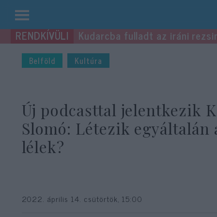
Kilépés
Kudarcba fulladt az iráni rezsi
a
tartalomba
Belföld
Kultúra
Új podcasttal jelentkezik 
Slomó: Létezik egyáltalán 
lélek?
2022. április 14. csütörtök, 15:00