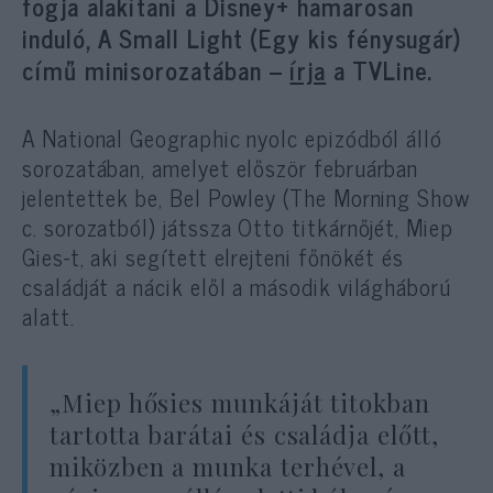
fogja alakítani a Disney+ hamarosan
induló, A Small Light (Egy kis fénysugár)
című minisorozatában –
írja
a TVLine.
A National Geographic nyolc epizódból álló
sorozatában, amelyet először februárban
jelentettek be, Bel Powley (The Morning Show
c. sorozatból) játssza Otto titkárnőjét, Miep
Gies-t, aki segített elrejteni főnökét és
családját a nácik elől a második világháború
alatt.
„Miep hősies munkáját titokban
tartotta barátai és családja előtt,
miközben a munka terhével, a