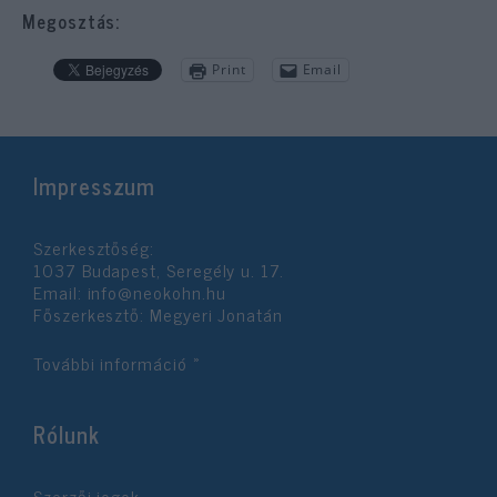
Megosztás:
Print
Email
Impresszum
Szerkesztőség:
1037 Budapest, Seregély u. 17.
Email:
info@neokohn.hu
Főszerkesztő: Megyeri Jonatán
További információ »
Rólunk
Szerzői jogok