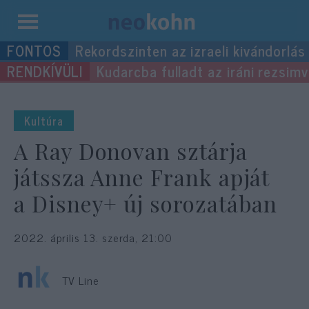
Kilépés
Rekordszinten az izraeli kivándorlás
a
Kudarcba fulladt az iráni rezsimv
tartalomba
Kultúra
A Ray Donovan sztárja
játssza Anne Frank apját
a Disney+ új sorozatában
2022. április 13. szerda, 21:00
TV Line