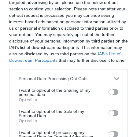
targeted advertising by us, please use the below opt-out
section to confirm your selection. Please note that after your
Joan Rater és Tony Phelan (a Grace Klinika c.
opt-out request is processed you may continue seeing
interest-based ads based on personal information utilized by
sorozatból) írják a sorozatot, és ők lesznek a
us or personal information disclosed to third parties prior to
showrunnerek. A forgatás idén nyáron
your opt-out. You may separately opt-out of the further
kezdődik.
disclosure of your personal information by third parties on the
IAB’s list of downstream participants. This information may
also be disclosed by us to third parties on the
IAB’s List of
Liev Schreiber édesanyja egyébként ukrajnai
Downstream Participants
that may further disclose it to other
származású zsidó, Schreiber ezekben a
third parties.
napokban éppen a lengyel-ukrán határon
Please note that this website/app uses one or more Google
Personal Data Processing Opt Outs
tartózkodik, ahol önkéntesként segít a
services and may gather and store information including but
menekültek ellátásában.
not limited to your visit or usage behaviour. You may click to
I want to opt-out of the Sharing of my
personal data.
grant or deny consent to Google and its third-party tags to
Opted In
use your data for below specified purposes in below Google
consent section.
I want to opt-out of the Sale of my
Personal Data.
Opted In
I want to opt-out of processing my
Personal Data for Targeted Advertising.