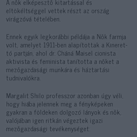
A nők elképesztő kitartással és
eltökéltséggel vettek részt az ország
virágzóvá tételében.
Ennek egyik legkorábbi példája a Nők farmja
volt, amelyet 1911-ben alapítottak a Kineret-
tó partján, ahol dr. Cháná Maisel cionista
aktivista és feminista tanította a nőket a
mezőgazdasági munkára és háztartási
tudnivalókra.
Margalit Shilo professzor azonban úgy véli,
hogy hiába jelennek meg a fényképeken
gyakran a földeken dolgozó lányok és nők,
valójában igen ritkán végeztek igazi
mezőgazdasági tevékenységet: