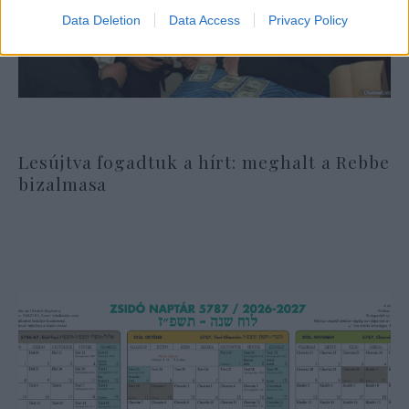
Data Deletion
Data Access
Privacy Policy
Lesújtva fogadtuk a hírt: meghalt a Rebbe
bizalmasa