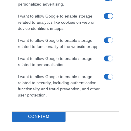
personalized advertising.
– mondta Shilo.
I want to allow Google to enable storage
A zsido.com eredeti teljes cikke
itt
olvasható.
related to analytics like cookies on web or
device identifiers in apps.
I want to allow Google to enable storage
related to functionality of the website or app.
Egy modern egyiptomi kivonulás
története
I want to allow Google to enable storage
related to personalization.
I want to allow Google to enable storage
related to security, including authentication
functionality and fraud prevention, and other
user protection.
CONFIRM