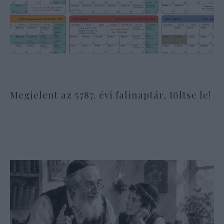
Megjelent az 5787. évi falinaptár, töltse le!