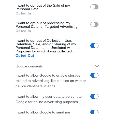
legmagasabb a női orvosok aránya a
consent section.
I want to opt-out of the Sale of my
férfiakhoz képest.
Personal Data.
Opted In
Szinte minden, felsőfokú képzést megkívánó
I want to opt-out of processing my
Personal Data for Targeted Advertising.
munkakörben voltak nők és az egyetemeken
Opted In
is viszonylag magas számban tanultak, noha
I want to opt-out of Collection, Use,
az egyetemek nem fogadták őket jó szívvel.
Retention, Sale, and/or Sharing of my
Personal Data that Is Unrelated with the
A szentföldi iskolák azonban már az 1880-as
Purposes for which it was collected.
években is nyitva álltak a lányok előtt.
Opted Out
Google consents
I want to allow Google to enable storage
„A nők nagyon-nagyon fontos
related to advertising like cookies on web or
szerepet játszottak a héber nyelv
device identifiers in apps.
elterjesztésében, különösen az
I want to allow my user data to be sent to
óvodák útján”
Google for online advertising purposes.
I want to allow Google to send me