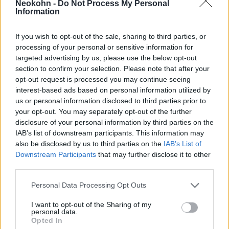
Neokohn -
Do Not Process My Personal
Information
„Az első kneszet 120 tagja között
If you wish to opt-out of the sale, sharing to third parties, or
összesen 11 nő volt … A kneszet
processing of your personal or sensitive information for
első ötven évében a nők aránya
targeted advertising by us, please use the below opt-out
section to confirm your selection. Please note that after your
tíz százalék körül volt. Változás
opt-out request is processed you may continue seeing
csak az elmúlt nagyjából két
interest-based ads based on personal information utilized by
us or personal information disclosed to third parties prior to
évtizedben történt”
your opt-out. You may separately opt-out of the further
disclosure of your personal information by third parties on the
IAB’s list of downstream participants. This information may
– közölte a kutató.
also be disclosed by us to third parties on the
IAB’s List of
Downstream Participants
that may further disclose it to other
third parties.
A palesztinai Brit Mandátum ideje alatt több
Please note that this website/app uses one or more Google
Personal Data Processing Opt Outs
ezer, felsőfokú tanulmányokat végzett nő
services and may gather and store information including but
érkezett Európából a Szentföldre. Így
not limited to your visit or usage behaviour. You may click to
I want to opt-out of the Sharing of my
personal data.
történt, hogy a világon itt volt a
grant or deny consent to Google and its third-party tags to
Opted In
use your data for below specified purposes in below Google