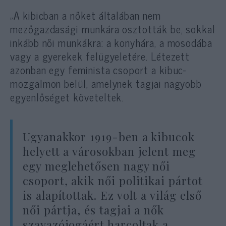
„A kibicban a nőket általában nem
mezőgazdasági munkára osztották be, sokkal
inkább női munkákra: a konyhára, a mosodába
vagy a gyerekek felügyeletére. Létezett
azonban egy feminista csoport a kibuc-
mozgalmon belül, amelynek tagjai nagyobb
egyenlőséget követeltek.
Ugyanakkor 1919-ben a kibucok
helyett a városokban jelent meg
egy meglehetősen nagy női
csoport, akik női politikai pártot
is alapítottak. Ez volt a világ első
női pártja, és tagjai a nők
szavazójogáért harcoltak a