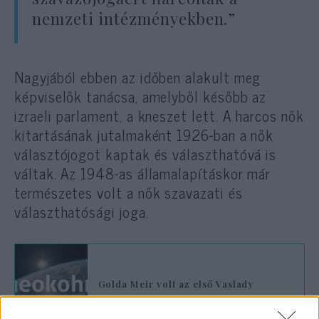
nemzeti intézményekben.”
Nagyjából ebben az időben alakult meg
képviselők tanácsa, amelyből később az
izraeli parlament, a kneszet lett. A harcos nők
kitartásának jutalmaként 1926-ban a nők
választójogot kaptak és választhatóvá is
váltak. Az 1948-as államalapításkor már
természetes volt a nők szavazati és
választhatósági joga.
Golda Meir volt az első Vaslady