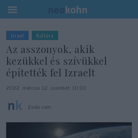
Kilépés
a
tartalomba
Izrael
Kultúra
Az asszonyok, akik
kezükkel és szívükkel
építették fel Izraelt
2022. március 12. szombat, 10:00
Zsido.com