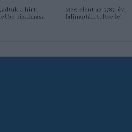
gadtuk a hírt:
Megjelent az 5787. évi
Rebbe bizalmasa
falinaptár, töltse le!