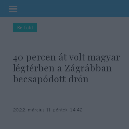
Kilépés
a
Belföld
tartalomba
40 percen át volt magyar
légtérben a Zágrábban
becsapódott drón
2022. március 11. péntek, 14:42