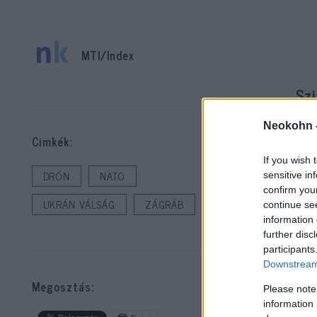
MTI/Index
Szi
te
Neokohn 
Cimkék:
A j
If you wish 
lég
DRÓN
NATO
sensitive in
confirm you
UKRÁN VÁLSÁG
ZÁGRÁB
continue se
„A 
information 
szö
further disc
participants
Downstream 
Megosztás:
Please note
information 