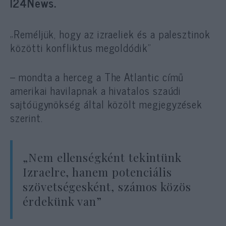
I24News.
„Reméljük, hogy az izraeliek és a palesztinok
közötti konfliktus megoldódik”
– mondta a herceg a The Atlantic című
amerikai havilapnak a hivatalos szaúdi
sajtóügynökség által közölt megjegyzések
szerint.
„Nem ellenségként tekintünk
Izraelre, hanem potenciális
szövetségesként, számos közös
érdekünk van”