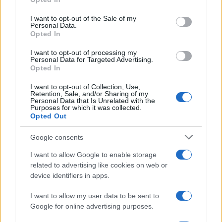
állammal, „amint [az arab
use your data for below specified purposes in below Google
békekezdeményezés] feltételei…
consent section.
I want to opt-out of the Sale of my
megvalósulnak”.
Personal Data.
Opted In
I want to opt-out of processing my
Mohamed herceg azonban apjánál – Szalmán
Personal Data for Targeted Advertising.
királynál – nyitottabbnak tűnik Izrael felé, és
Opted In
engedélyezi kereskedelmi repülőgépeinek
I want to opt-out of Collection, Use,
áthaladását a szaúdi légtéren.
Retention, Sale, and/or Sharing of my
Personal Data that Is Unrelated with the
Purposes for which it was collected.
Opted Out
Google consents
Eljött az ideje a szaúdi-izraeli
békének?
I want to allow Google to enable storage
related to advertising like cookies on web or
device identifiers in apps.
I want to allow my user data to be sent to
Google for online advertising purposes.