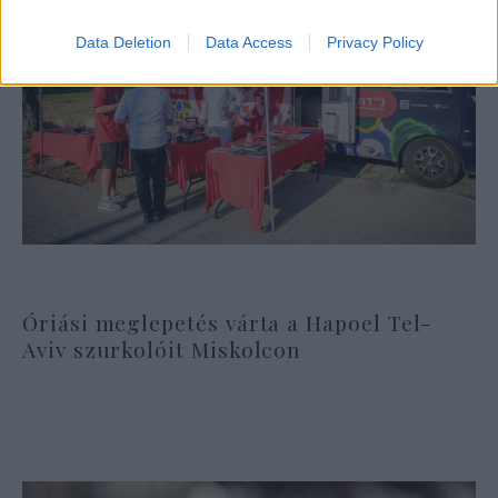
Data Deletion
Data Access
Privacy Policy
Óriási meglepetés várta a Hapoel Tel-
Aviv szurkolóit Miskolcon