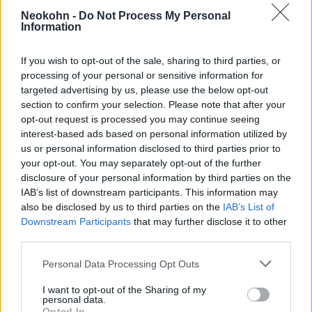
Neokohn -
Do Not Process My Personal
Information
Szaúd-Arábia többször is
kijelentette, hogy ragaszkodik az
If you wish to opt-out of the sale, sharing to third parties, or
processing of your personal or sensitive information for
Arab Liga évtizedes
targeted advertising by us, please use the below opt-out
álláspontjához, miszerint nem
section to confirm your selection. Please note that after your
létesít hivatalos kapcsolatokat
opt-out request is processed you may continue seeing
interest-based ads based on personal information utilized by
Izraellel, amíg a palesztinokkal
us or personal information disclosed to third parties prior to
fennálló konfliktus nem
your opt-out. You may separately opt-out of the further
rendeződik.
disclosure of your personal information by third parties on the
IAB’s list of downstream participants. This information may
also be disclosed by us to third parties on the
IAB’s List of
Downstream Participants
that may further disclose it to other
2021 decemberében Szaúd-Arábia állandó
third parties.
ENSZ-képviselője, Abdallah Al-Mouallimi az
Please note that this website/app uses one or more Google
Personal Data Processing Opt Outs
Arab Newsnak azt mondta, hogy Rijád kész
services and may gather and store information including but
normalizálni a kapcsolatokat a zsidó
not limited to your visit or usage behaviour. You may click to
I want to opt-out of the Sharing of my
personal data.
grant or deny consent to Google and its third-party tags to
Opted In