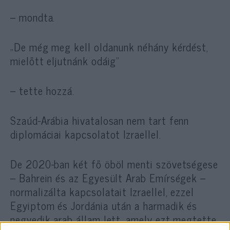
– mondta.
„De még meg kell oldanunk néhány kérdést,
mielőtt eljutnánk odáig”
– tette hozzá.
Szaúd-Arábia hivatalosan nem tart fenn
diplomáciai kapcsolatot Izraellel.
De 2020-ban két fő öböl menti szövetségese
– Bahrein és az Egyesült Arab Emírségek –
normalizálta kapcsolatait Izraellel, ezzel
Egyiptom és Jordánia után a harmadik és
negyedik arab állam lett, amely ezt megtette.