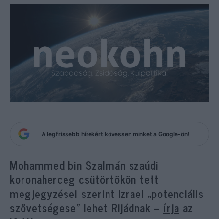
A legfrissebb hírekért kövessen minket a Google-ön!
Mohammed bin Szalmán szaúdi
koronaherceg csütörtökön tett
megjegyzései szerint Izrael „potenciális
szövetségese” lehet Rijádnak –
írja
az