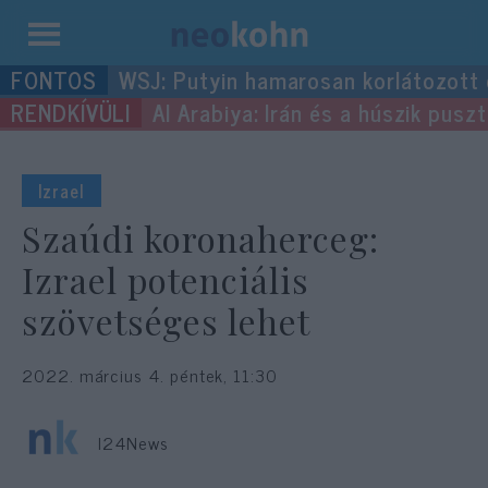
Kilépés
WSJ: Putyin hamarosan korlátozott
a
Al Arabiya: Irán és a húszik pus
tartalomba
Izrael
Szaúdi koronaherceg:
Izrael potenciális
szövetséges lehet
2022. március 4. péntek, 11:30
I24News