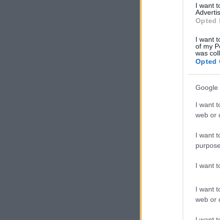
I want 
A v
Advertis
Opted 
ill
I want t
of my P
was col
Opted 
Google 
I want t
web or d
I want t
purpose
I want 
I want t
web or d
I want t