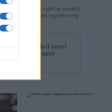
lló Erzsébet utcai ingatlan sorsáról
odát nyitnának majd, ám egyelőre még
gyűjtésén.
olyan ország, ahol annyi
hely található, mint