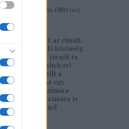
meltetője a debreceni EMIH lesz,
ki.
rehozását, mert az elmúlt
a legnagyobb zsidó közösség
nkba látogató izraeli és
ontja. A járványhelyzet
után, hogy megnyílt a
 a városban lesz egy
az ide érkezők számára
a debreceniek számára is
i különlegességgel