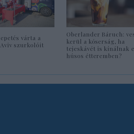
Oberlander Báruch: ve
epetés várta a
kerül a kóserság, ha
Aviv szurkolóit
tejeskávét is kínálnak 
húsos étteremben?