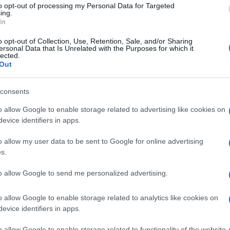
to opt-out of processing my Personal Data for Targeted
ezető rabbi továbbá arra is kitért, a Zsidó Ház üze
ing.
In
etve a debreceni rabbi, Faigen Sámuel és felesége, Ri
o opt-out of Collection, Use, Retention, Sale, and/or Sharing
ersonal Data that Is Unrelated with the Purposes for which it
lected.
Out
Nagyon fontosnak tartom az intézmény lét
években a főváros után a debreceni lett 
consents
Magyarországon, valamint Debrecen a hazá
o allow Google to enable storage related to advertising like cookies on
zsidó turisták második legkedveltebb célp
evice identifiers in apps.
előtt legalábbis ez így volt, különösen az
o allow my user data to be sent to Google for online advertising
Debreceni Nemzetközi Repülőtér. Az, hogy
s.
mindenki által elfogadott kóser étterem, 
mindenképpen fontos. De úgy gondolom, 
to allow Google to send me personalized advertising.
előnyös lesz, hogy egy ilyen gasztronómia
o allow Google to enable storage related to analytics like cookies on
gazdagodik a helyi éttermi választék
evice identifiers in apps.
o allow Google to enable storage related to functionality of the website