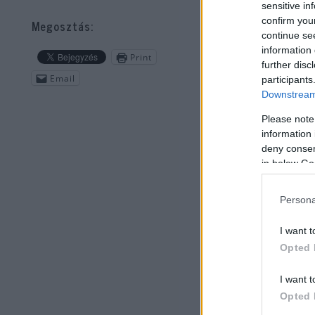
sensitive in
confirm you
Megosztás:
continue se
information 
Print
further disc
Email
participants
Downstream 
Please note
information 
deny consent
in below Go
Persona
I want t
Opted 
– m
ese
I want t
jár
Opted 