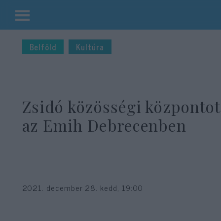
Kilépés
a
Belföld
Kultúra
tartalomba
Zsidó közösségi központot
az Emih Debrecenben
2021. december 28. kedd, 19:00