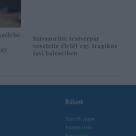
szélybe
Szívszorító: testvérpár
vesztette életét egy tragikus
egy
tavi balesetben
Rólunk
Szerzői jogok
Adatkezelés
Kapcsolat