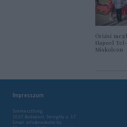
Óriási megl
Hapoel Tel-
Miskolcon
Impresszum
Szerkesztőség:
1037 Budapest, Seregély u. 17.
Email:
info@neokohn.hu