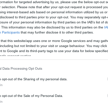
formation for targeted advertising by us, please use the below opt-out s
utcában kínál egy olyan közösségi teret, 
r selection. Please note that after your opt-out request is processed y
közösség tagjai szívesen betérhetnek, kül
eing interest-based ads based on personal information utilized by us or
disclosed to third parties prior to your opt-out. You may separately opt-
hitélettel kapcsolatos programokon vehet
losure of your personal information by third parties on the IAB’s list of
ellátogathatnak ide azok az érdeklődők is
. This information may also be disclosed by us to third parties on the
IA
Participants
that may further disclose it to other third parties.
megismerni a zsidóságot, és a fellendülő 
célpontja lehet. Az alsó szinten kóser étt
 that this website/app uses one or more Google services and may gath
including but not limited to your visit or usage behaviour. You may click 
ahol nagyjából 60 vendég tud leülni, a fel
 to Google and its third-party tags to use your data for below specifi
befogadására lesz alkalmas. Kialakítunk b
ogle consent section.
lehetőség iskola utáni tanulásra, összejö
szervezésére is, sőt még a rabbi irodája i
l Data Processing Opt Outs
o opt-out of the Sharing of my personal data.
In
ondta, hozzátéve, a megnyitás pontos dátumát még
ményre neves külföldi vendégeket is szeretnének m
o opt-out of the Sale of my Personal Data.
ványhelyzettől.
In