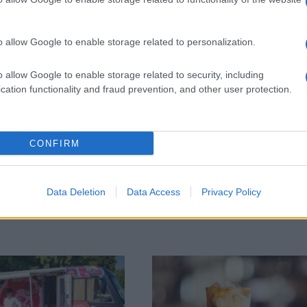
sszegezte Köves Slomó, aki az EMIH tulajdonában á
szót ejtett. A tervek szerint bölcsődét, illetve óv
o allow Google to enable storage related to personalization.
goznak az ehhez szükséges anyagi források össze
o allow Google to enable storage related to security, including
cation functionality and fraud prevention, and other user protection.
Köves Slomó: Kevés az 
ortodox zsidó zarándok
CONFIRM
Magyarországon
Data Deletion
Data Access
Privacy Policy