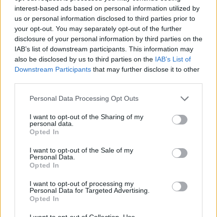
lennénk”.
interest-based ads based on personal information utilized by
us or personal information disclosed to third parties prior to
your opt-out. You may separately opt-out of the further
disclosure of your personal information by third parties on the
„A wokeness megosztó,
IAB’s list of downstream participants. This information may
kirekesztő és gyűlölködő” –
also be disclosed by us to third parties on the
IAB’s List of
Downstream Participants
that may further disclose it to other
mondta Musk. „Okot ad a gonosz
third parties.
embereknek, pajzsot ad nekik,
Please note that this website/app uses one or more Google
Personal Data Processing Opt Outs
hogy gonoszak és kegyetlenek
services and may gather and store information including but
legyenek, hamis erénybe
not limited to your visit or usage behaviour. You may click to
I want to opt-out of the Sharing of my
personal data.
grant or deny consent to Google and its third-party tags to
burkolózva.”
Opted In
use your data for below specified purposes in below Google
consent section.
I want to opt-out of the Sale of my
Personal Data.
Opted In
I want to opt-out of processing my
Personal Data for Targeted Advertising.
Woke-izmus, a korunk gonosza
Opted In
I want to opt-out of Collection, Use,