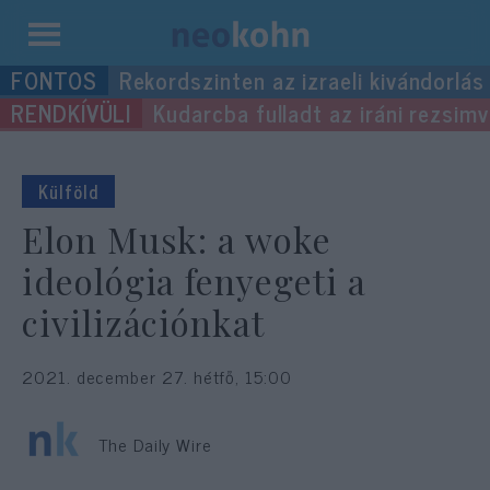
Kilépés
Rekordszinten az izraeli kivándorlás
a
Kudarcba fulladt az iráni rezsimv
tartalomba
Külföld
Elon Musk: a woke
ideológia fenyegeti a
civilizációnkat
2021. december 27. hétfő, 15:00
The Daily Wire