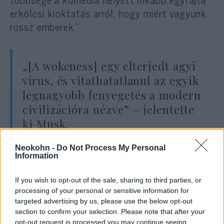
erkölcsi kioktatás arról, hogy miért vagyunk
rossz emberek.”
„[A wokeness] egy elterjedt agyi
vírus, és vitathatatlanul az egyik
legnagyobb fenyegetés a modern
civilizációra nézve” – jelentette
ki Musk.
Neokohn -
Do Not Process My Personal
Information
Néhány perccel később Muskot
megkérdezték, hogy miért olyan romboló a
If you wish to opt-out of the sale, sharing to third parties, or
wokeness, amire azt válaszolta: „Szerintem
processing of your personal or sensitive information for
targeted advertising by us, please use the below opt-out
egy pozitív társadalomra kellene
section to confirm your selection. Please note that after your
törekednünk, és nem lenne baj, ha humorosnak
opt-out request is processed you may continue seeing