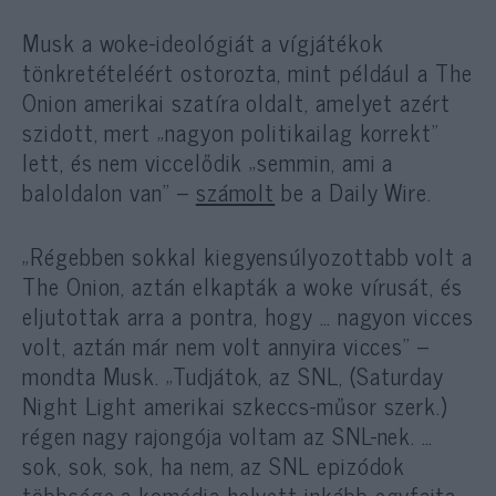
Musk a woke-ideológiát a vígjátékok
tönkretételéért ostorozta, mint például a The
Onion amerikai szatíra oldalt, amelyet azért
szidott, mert „nagyon politikailag korrekt”
lett, és nem viccelődik „semmin, ami a
baloldalon van” –
számolt
be a Daily Wire.
„Régebben sokkal kiegyensúlyozottabb volt a
The Onion, aztán elkapták a woke vírusát, és
eljutottak arra a pontra, hogy … nagyon vicces
volt, aztán már nem volt annyira vicces” –
mondta Musk. „Tudjátok, az SNL, (Saturday
Night Light amerikai szkeccs-műsor szerk.)
régen nagy rajongója voltam az SNL-nek. …
sok, sok, sok, ha nem, az SNL epizódok
többsége a komédia helyett inkább egyfajta