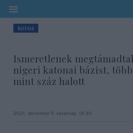
Kilépés
a
Külföld
tartalomba
Ismeretlenek megtámadta
nigeri katonai bázist, több
mint száz halott
2021. december 5. vasárnap, 18:30