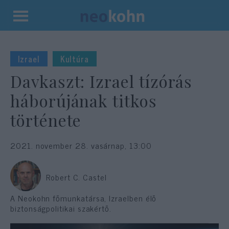
Kilépés
a
tartalomba
Izrael
Kultúra
Davkaszt: Izrael tízórás
háborújának titkos
története
2021. november 28. vasárnap, 13:00
Robert C. Castel
A Neokohn főmunkatársa, Izraelben élő
biztonságpolitikai szakértő.