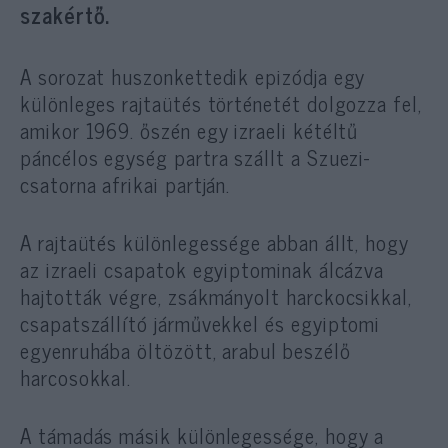
szakértő.
A sorozat huszonkettedik epizódja egy
különleges rajtaütés történetét dolgozza fel,
amikor 1969. őszén egy izraeli kétéltű
páncélos egység partra szállt a Szuezi-
csatorna afrikai partján.
A rajtaütés különlegessége abban állt, hogy
az izraeli csapatok egyiptominak álcázva
hajtották végre, zsákmányolt harckocsikkal,
csapatszállító járművekkel és egyiptomi
egyenruhába öltözött, arabul beszélő
harcosokkal.
A támadás másik különlegessége, hogy a