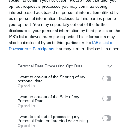
section to confirm your selection. Please note that after your
opt-out request is processed you may continue seeing
interest-based ads based on personal information utilized by
us or personal information disclosed to third parties prior to
your opt-out. You may separately opt-out of the further
A podcast korábbi epizódjai
itt
disclosure of your personal information by third parties on the
IAB’s list of downstream participants. This information may
hallgathatók
meg.
also be disclosed by us to third parties on the
IAB’s List of
Downstream Participants
that may further disclose it to other
third parties.
Amichay Mihály Éva cikkei
itt
, Robert C. Castel
írásai pedig
itt
olvashatók a Neokohnon.
Please note that this website/app uses one or more Google
Personal Data Processing Opt Outs
services and may gather and store information including but
not limited to your visit or usage behaviour. You may click to
I want to opt-out of the Sharing of my
personal data.
grant or deny consent to Google and its third-party tags to
Opted In
use your data for below specified purposes in below Google
Davkaszt: A Libanon-szindróma
consent section.
I want to opt-out of the Sale of my
Európa jövője?
Personal Data.
Opted In
I want to opt-out of processing my
Robert C. Castel összes cikkét elolvashatja
itt
.
Personal Data for Targeted Advertising.
Opted In