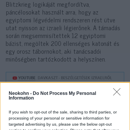
Blitzkrieg logikáját megfordítva,
páncélosokat használt arra, hogy az
egyiptomi légvédelmi rendszeren rést ütve
utat nyisson az izraeli légierőnek. A támadás
során megsemmisítettek 12 egyiptomi
bázist, megöltek 200 ellenséges katonát és
egy orosz tábornokot, aki tanácsadói
minőségben tartózkodott a helyszínen.
Neokohn -
Do Not Process My Personal
Information
If you wish to opt-out of the sale, sharing to third parties, or
processing of your personal or sensitive information for
targeted advertising by us, please use the below opt-out