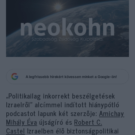
A legfrissebb hírekért kövessen minket a Google-ön!
„Politikailag inkorrekt beszélgetések
Izraelről” alcímmel indított hiánypótló
podcastot lapunk két szerzője:
Amichay
Mihály Éva
újságíró és
Robert C.
Castel
Izraelben élő biztonságpolitikai