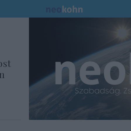
ost
en