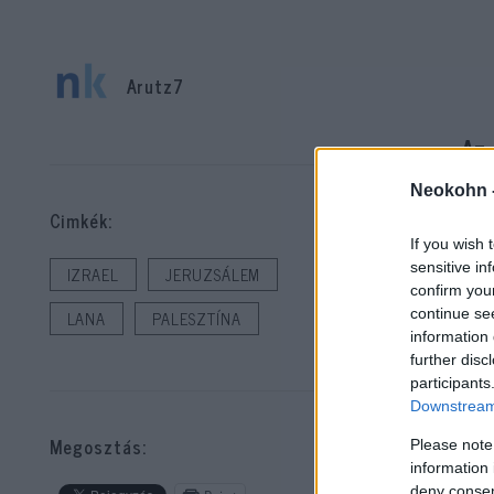
Arutz7
Az 
ez
Neokohn 
Cimkék:
A P
If you wish 
sensitive in
főv
IZRAEL
JERUZSÁLEM
confirm you
continue se
LANA
PALESZTÍNA
Lan
information 
further disc
ter
participants
Downstream 
A l
Megosztás:
Please note
Bei
information 
deny consent