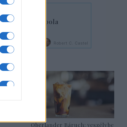
 izraeli Vaskupola
Robert C. Castel
Oberlander Báruch: veszélybe