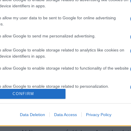
evice identifiers in apps.
o allow my user data to be sent to Google for online advertising
Davkaszt: Magyarország
s.
rendszert vásárol
to allow Google to send me personalized advertising.
o allow Google to enable storage related to analytics like cookies on
evice identifiers in apps.
o allow Google to enable storage related to functionality of the website
o allow Google to enable storage related to personalization.
CONFIRM
o allow Google to enable storage related to security, including
cation functionality and fraud prevention, and other user protection.
Data Deletion
Data Access
Privacy Policy