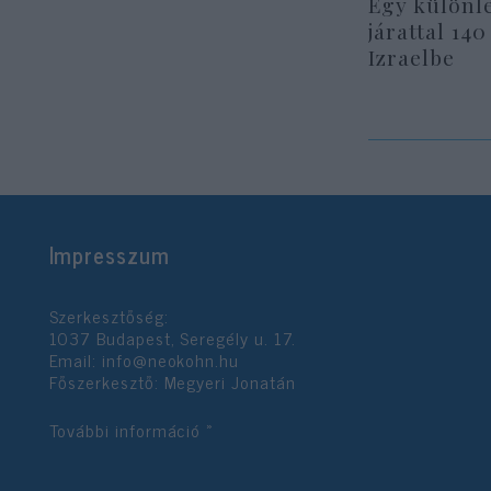
Egy különl
járattal 140
Izraelbe
Impresszum
Szerkesztőség:
1037 Budapest, Seregély u. 17.
Email:
info@neokohn.hu
Főszerkesztő: Megyeri Jonatán
További információ »