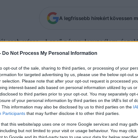
A legfrissebb hírekért kövessen m
új arab város, „Lana” néven Jeruzsálem észak
er házzal —
írja
az Arutz7.
-
Do Not Process My Personal Information
alesztin Hatóság új városa épül Jeruzsálem északi
to opt-out of the sale, sharing to third parties, or processing of your per
formation for targeted advertising by us, please use the below opt-out s
ároson belüli földterületen — jelentette szerdán a
r selection. Please note that after your opt-out request is processed y
eing interest-based ads based on personal information utilized by us or
a, az új város, amelyet a Ramallah területén terve
disclosed to third parties prior to your opt-out. You may separately opt-
losure of your personal information by third parties on the IAB’s list of
veznek, a tervek szerint a következő hónapokban k
. This information may also be disclosed by us to third parties on the
IA
Participants
that may further disclose it to other third parties.
eendő palesztin arab városrész Jeruzsálem északi 
 that this website/app uses one or more Google services and may gath
t Hanina közelében épül.
including but not limited to your visit or usage behaviour. You may click 
 to Google and its third-party tags to use your data for below specifi