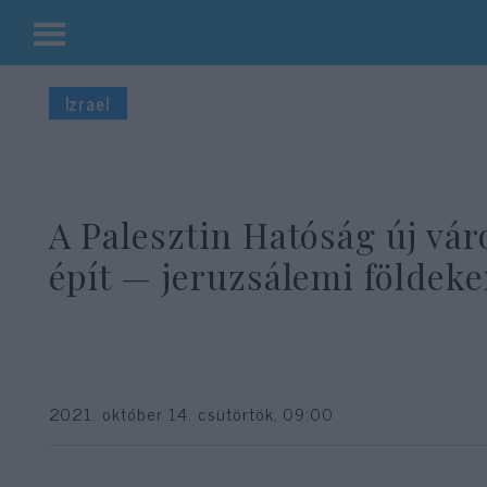
Kilépés
a
Izrael
tartalomba
A Palesztin Hatóság új vár
épít — jeruzsálemi földek
2021. október 14. csütörtök, 09:00