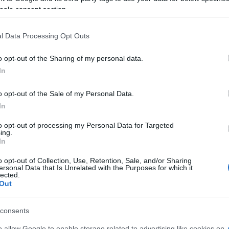
ogle consent section.
A Palesztin Hatóság jelentései alapján a
l Data Processing Opt Outs
lakóegység lesz, ami csak tovább súlyosb
tapasztalható túlzsúfoltságot.
o opt-out of the Sharing of my personal data.
In
o opt-out of the Sale of my Personal Data.
ana tervezéséért és építéséért a ramallahi székhel
In
el, amely a palesztin Al-Masri család tulajdonában 
átással és -szállítással szereztek vagyont. A Massa
to opt-out of processing my Personal Data for Targeted
ing.
enjámin régióban található Rawabi palesztin várost 
In
o opt-out of Collection, Use, Retention, Sale, and/or Sharing
rojekt hivatalos elindítására néhány nappal ezelőt
ersonal Data that Is Unrelated with the Purposes for which it
lected.
as rangú palesztin méltóságok jelenlétében. Bashar
Out
öke az indító rendezvényen elmondta, hogy Rawabih
as társadalmi-gazdasági státuszú palesztinok sz
consents
o allow Google to enable storage related to advertising like cookies on