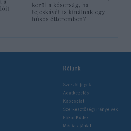
a a
kerül a kóserság, ha
lóit
tejeskávét is kínálnak egy
húsos étteremben?
Rólunk
Szerzői jogok
Adatkezelés
Kapcsolat
Szerkesztőségi irányelvek
Etikai Kódex
Média ajánlat