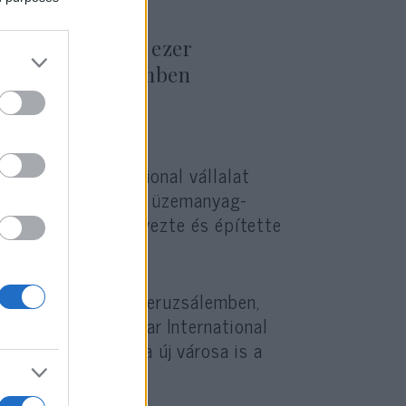
 negyedben több ezer
ítja a Jeruzsálemben
yű Massar International vállalat
van, akik az olaj- és üzemanyag-
r International tervezte és építette
is.
t került sor Kelet-Jeruzsálemben,
 al-Masri, a Massar International
oz hasonlóan Lana új városa is a
ámára épül majd.