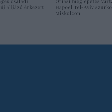
eges családi
Óriási meglepetés várt
 új alijázó érkezett
Hapoel Tel-Aviv szurko
Miskolcon