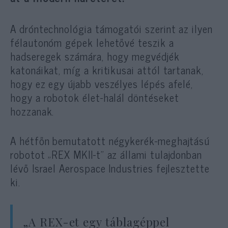
A dróntechnológia támogatói szerint az ilyen
félautonóm gépek lehetővé teszik a
hadseregek számára, hogy megvédjék
katonáikat, míg a kritikusai attól tartanak,
hogy ez egy újabb veszélyes lépés afelé,
hogy a robotok élet-halál döntéseket
hozzanak.
A hétfőn bemutatott négykerék-meghajtású
robotot „REX MKII-t” az állami tulajdonban
lévő Israel Aerospace Industries fejlesztette
ki.
„A REX-et egy táblagéppel