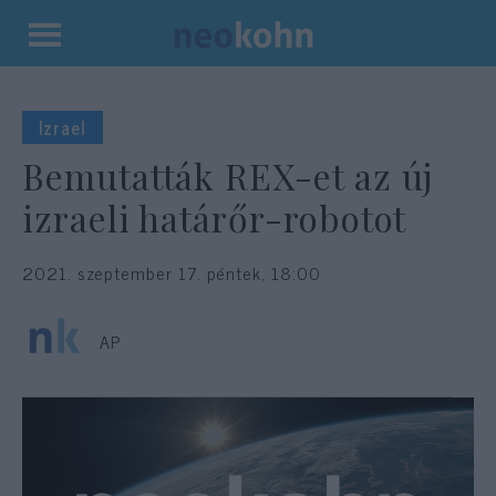
Kilépés
a
tartalomba
Izrael
Bemutatták REX-et az új
izraeli határőr-robotot
2021. szeptember 17. péntek, 18:00
AP