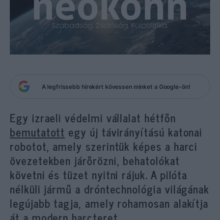
A legfrissebb hírekért kövessen minket a Google-ön!
Egy izraeli védelmi vállalat hétfőn
bemutatott
egy új távirányítású katonai
robotot, amely szerintük képes a harci
övezetekben járőrözni, behatolókat
követni és tüzet nyitni rájuk. A pilóta
nélküli jármű a dróntechnológia világának
legújabb tagja, amely rohamosan alakítja
át a modern harcteret.