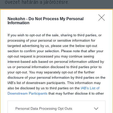
övezet határán a járőrözésre.
Az izraeli hadsereg honlapja szerint a Jaguar
Neokohn -
Do Not Process My Personal
is felvan szerelve egy gépfegyverrel, azért
Information
tervezték, hogy a katonák kevésbé legyenek
kitéve a veszélynek, amely a gázai-izraeli
If you wish to opt-out of the sale, sharing to third parties, or
processing of your personal or sensitive information for
határon való járőrözés során fenyeget. Ez
targeted advertising by us, please use the below opt-out
csupán egy a sok eszköz közül, beleértve a
section to confirm your selection. Please note that after your
rakétákkal felfegyverzett drónokat is,
opt-out request is processed you may continue seeing
interest-based ads based on personal information utilized by
amelyek az izraeli hadseregnek hatalmas
us or personal information disclosed to third parties prior to
technológiai fölényt biztosítanak a
your opt-out. You may separately opt-out of the further
Hamásszal szemben.
disclosure of your personal information by third parties on the
IAB’s list of downstream participants. This information may
also be disclosed by us to third parties on the
IAB’s List of
Downstream Participants
that may further disclose it to other
„Minden egyes küldetéssel az
third parties.
eszköz több adatot gyűjt,
Please note that this website/app uses one or more Google
Personal Data Processing Opt Outs
amelyekből aztán tanul a jövőbeli
services and may gather and store information including but