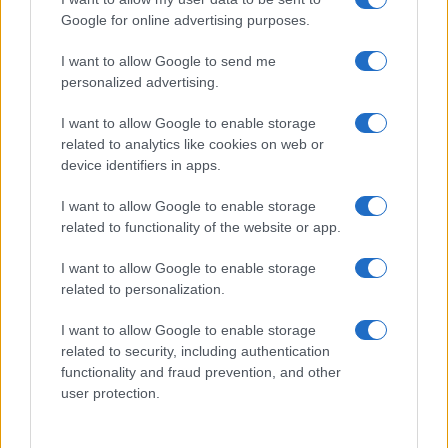
azonban ez ma már a felhasználó
Google for online advertising purposes.
döntése”
I want to allow Google to send me
personalized advertising.
– mondta Avni.
I want to allow Google to enable storage
related to analytics like cookies on web or
device identifiers in apps.
Az izraeli drónjárművet a héten a londoni
Defense and Security System International
I want to allow Google to enable storage
related to functionality of the website or app.
fegyver-expón mutatják be.
I want to allow Google to enable storage
related to personalization.
I want to allow Google to enable storage
Az izraeliek inkább robotokkal
háborúznának
related to security, including authentication
functionality and fraud prevention, and other
user protection.