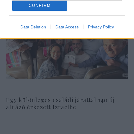
CONFIRM
Data Deletion
Data Access
Privacy Policy
Egy különleges családi járattal 140 új
alijázó érkezett Izraelbe