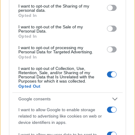
küldetésekhez”
not limited to your visit or usage behaviour. You may click to
I want to opt-out of the Sharing of my
personal data.
grant or deny consent to Google and its third-party tags to
Opted In
use your data for below specified purposes in below Google
consent section.
I want to opt-out of the Sale of my
– mondta Yonni Gedj, a vállalat robotikai
Personal Data.
Opted In
részlegének operatív szakértője.
I want to opt-out of processing my
Personal Data for Targeted Advertising.
Kritikusok aggályokat fogalmaztak meg
Opted In
amiatt, hogy a robotok maguktól, esetleg
I want to opt-out of Collection, Use,
tévesen dönthetnek úgy, hogy célpontokra
Retention, Sale, and/or Sharing of my
Personal Data that Is Unrelated with the
lőnek. A vállalat szerint ilyen képességek
Purposes for which it was collected.
Opted Out
léteznek, de nem kínálják fel őket az
ügyfeleiknek.
Google consents
I want to allow Google to enable storage
related to advertising like cookies on web or
„Lehetséges, hogy maga a
device identifiers in apps.
fegyver is autonóm legyen,
I want to allow my user data to be sent to