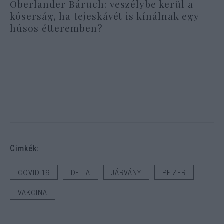
Oberlander Báruch: veszélybe kerül a
kóserság, ha tejeskávét is kínálnak egy
húsos étteremben?
Cimkék:
COVID-19
DELTA
JÁRVÁNY
PFIZER
VAKCINA