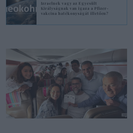
Izraelnek vagy az Egyesült
Királyságnak van igaza a Pfizer-
vakcina hatékonyságát illetően?