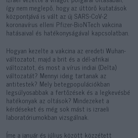
így nem meglepő, hogy az úttörő kutatások
központjává is vált az új SARS-CoV-2
koronavírus elleni Pfizer-BioNTech vakcina
hatásaival és hatékonyságával kapcsolatban.
Hogyan kezelte a vakcina az eredeti Wuhan-
változatot, majd a brit és a dél-afrikai
változatot, és most a vírus indiai (Delta)
változatát? Mennyi ideig tartanak az
antitestek? Mely betegpopulációkban
legsúlyosabbak a fertőzések és a legkevésbé
hatékonyak az oltások? Mindezeket a
kérdéseket és még sok mást is izraeli
laboratóriumokban vizsgálnak.
Íme a január és július között közzétett