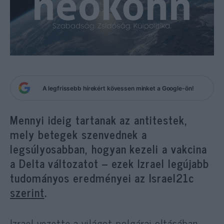
A legfrissebb hírekért kövessen minket a Google-ön!
Mennyi ideig tartanak az antitestek,
mely betegek szenvednek a
legsúlyosabban, hogyan kezeli a vakcina
a Delta változatot – ezek Izrael legújabb
tudományos eredményei az Israel21c
szerint
.
Izrael vezette a világot polgárai oltásában,