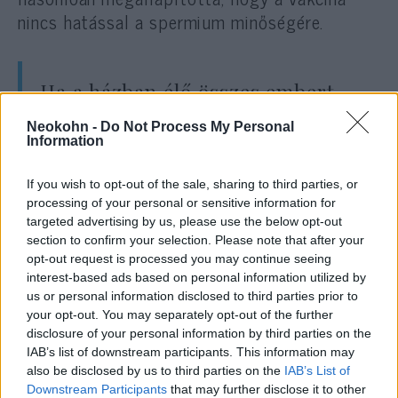
nincs hatással a spermium minőségére.
Ha a házban élő összes embert
oltják, a háztartási tagok esélye a
Neokohn -
Do Not Process My Personal
koronavírus-fertőzésre 57%-ról
Information
4%-ra csökken – derül ki egy
If you wish to opt-out of the sale, sharing to third parties, or
másik izraeli tanulmányból. Igaz
processing of your personal or sensitive information for
ez még akkor is, ha csak egy
targeted advertising by us, please use the below opt-out
section to confirm your selection. Please note that after your
háztartási tagot oltottak be a
opt-out request is processed you may continue seeing
Pfizer vakcinával, az oltatlan
interest-based ads based on personal information utilized by
háztartási tagokkal szembeni
us or personal information disclosed to third parties prior to
your opt-out. You may separately opt-out of the further
kockázat jelentősen csökkent.
disclosure of your personal information by third parties on the
Egy korábbi tanulmány azt
IAB’s list of downstream participants. This information may
mutatta, hogy a teljesen oltott
also be disclosed by us to third parties on the
IAB’s List of
Downstream Participants
that may further disclose it to other