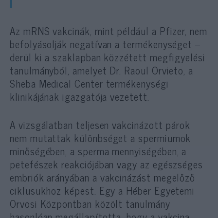
Az mRNS vakcinák, mint például a Pfizer, nem
befolyásolják negatívan a termékenységet –
derül ki a szaklapban közzétett megfigyelési
tanulmányból, amelyet Dr. Raoul Orvieto, a
Sheba Medical Center termékenységi
klinikájának igazgatója vezetett.
A vizsgálatban teljesen vakcinázott párok
nem mutattak különbséget a spermiumok
minőségében, a sperma mennyiségében, a
petefészek reakciójában vagy az egészséges
embriók arányában a vakcinázást megelőző
ciklusukhoz képest. Egy a Héber Egyetemi
Orvosi Központban közölt tanulmány
hasonlóan megállapította, hogy a vakcina