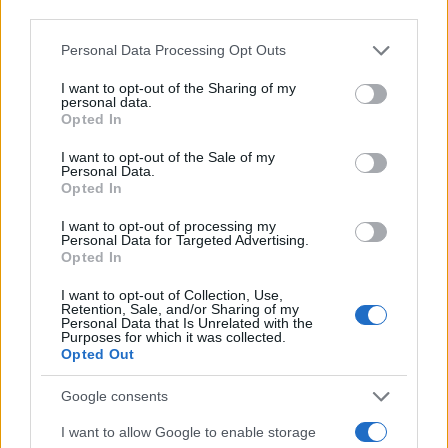
emberek védettnek tűnnek a
third parties.
Covid-19 ellen, még akkor is, ha
Please note that this website/app uses one or more Google
Personal Data Processing Opt Outs
fertőzött családtagjaiknak
services and may gather and store information including but
vannak kitéve.
not limited to your visit or usage behaviour. You may click to
I want to opt-out of the Sharing of my
personal data.
grant or deny consent to Google and its third-party tags to
Opted In
use your data for below specified purposes in below Google
consent section.
I want to opt-out of the Sale of my
Július elején az izraeli egészségügyi
Personal Data.
Opted In
minisztérium arról számolt be, hogy a Pfizer
vakcina hatékonysága csökkent a fertőzések
I want to opt-out of processing my
Personal Data for Targeted Advertising.
és a tüneti betegségek megelőzésében, 64%-
Opted In
ra a májusi 95%-ról. Ez valószínűleg annak
I want to opt-out of Collection, Use,
köszönhető, hogy a Delta-változat belépett
Retention, Sale, and/or Sharing of my
Personal Data that Is Unrelated with the
Izraelbe. A július 22 -én közzétett jelentés
Purposes for which it was collected.
megállapította, hogy a fertőzések és tünetes
Opted Out
betegségek elleni hatékonyság százalékos
Google consents
aránya körülbelül 40%-ra csökkent, talán
I want to allow Google to enable storage
azért, mert a januárban és februárban beadott