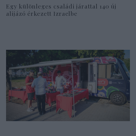
Egy különleges családi járattal 140 új
alijázó érkezett Izraelbe