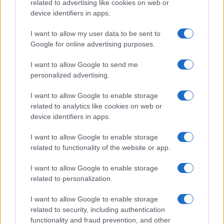
related to advertising like cookies on web or
oltások idővel gyengülnek.
device identifiers in apps.
I want to allow my user data to be sent to
Míg a július eleji jelentés szerint a vakcina
Google for online advertising purposes.
93%-ban volt hatékony a Covid-19 súlyos
betegségeinek megelőzésében, ez a szám
I want to allow Google to send me
personalized advertising.
91%-ra csökkent a július végi jelentésben.
Ezenkívül a minisztérium megállapította,
I want to allow Google to enable storage
hogy az egészséges vakcinázott egyéneknek
related to analytics like cookies on web or
legalább egyharmaddal kisebb az esélye a
device identifiers in apps.
súlyos Covid-19 kialakulására, mint az
I want to allow Google to enable storage
egészséges vakcinázatlan embereknek.
related to functionality of the website or app.
I want to allow Google to enable storage
related to personalization.
Ritka szívizomgyulladást
észleltek 25 év alatti férfiaknál,
I want to allow Google to enable storage
related to security, including authentication
miután megkapták a Pfizer-
functionality and fraud prevention, and other