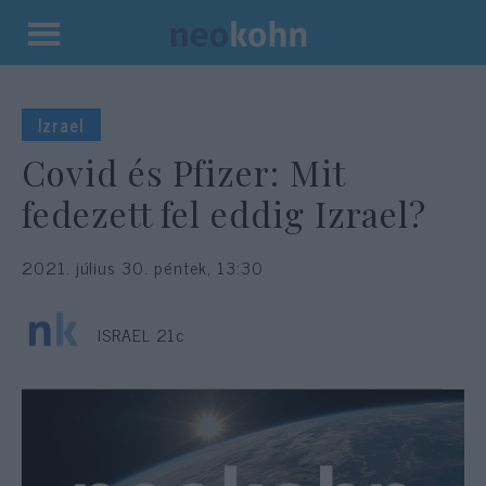
Kilépés
a
tartalomba
Izrael
Covid és Pfizer: Mit
fedezett fel eddig Izrael?
2021. július 30. péntek, 13:30
ISRAEL 21c