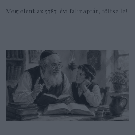
Megjelent az 5787. évi falinaptár, töltse le!