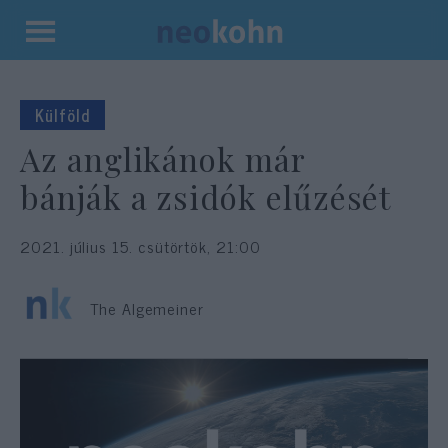
Kilépés
a
tartalomba
Külföld
Az anglikánok már
bánják a zsidók elűzését
2021. július 15. csütörtök, 21:00
The Algemeiner