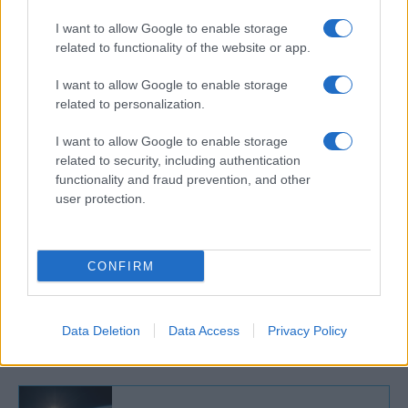
antijudaizmusnak és
I want to allow Google to enable storage
antiszemitizmusnak hosszú
related to functionality of the website or app.
története van ebben az
I want to allow Google to enable storage
országban, amely nagyrészt
related to personalization.
ismeretlen, de nagyon fontos és
máig ható örökséget hagy maga
I want to allow Google to enable storage
related to security, including authentication
után”.
functionality and fraud prevention, and other
user protection.
Rich hozzátette, hogy „az anglikán egyház
bűnbánatának legfontosabb része” az lesz,
CONFIRM
hogy „a szolidaritás érzését adja a zsidó
közösségnek egy olyan időszakban, amikor az
Data Deletion
Data Access
Privacy Policy
antiszemitizmus növekszik”.