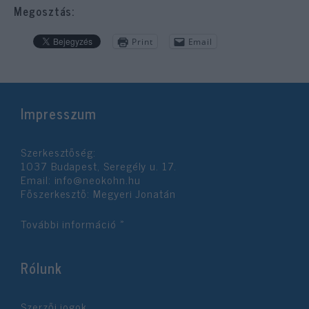
Megosztás:
Print
Email
Impresszum
Szerkesztőség:
1037 Budapest, Seregély u. 17.
Email:
info@neokohn.hu
Főszerkesztő: Megyeri Jonatán
További információ »
Rólunk
Szerzői jogok