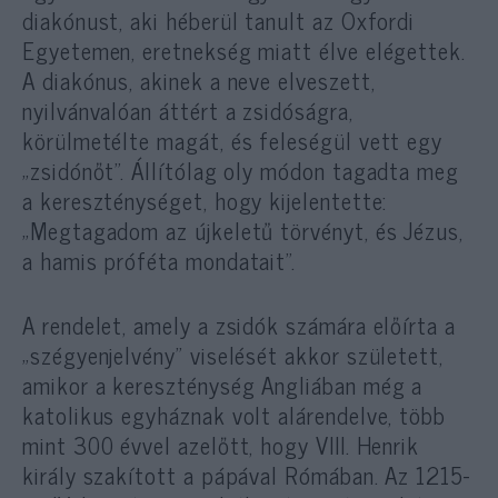
diakónust, aki héberül tanult az Oxfordi
Egyetemen, eretnekség miatt élve elégettek.
A diakónus, akinek a neve elveszett,
nyilvánvalóan áttért a zsidóságra,
körülmetélte magát, és feleségül vett egy
„zsidónőt”. Állítólag oly módon tagadta meg
a kereszténységet, hogy kijelentette:
„Megtagadom az újkeletű törvényt, és Jézus,
a hamis próféta mondatait”.
A rendelet, amely a zsidók számára előírta a
„szégyenjelvény” viselését akkor született,
amikor a kereszténység Angliában még a
katolikus egyháznak volt alárendelve, több
mint 300 évvel azelőtt, hogy VIII. Henrik
király szakított a pápával Rómában. Az 1215-