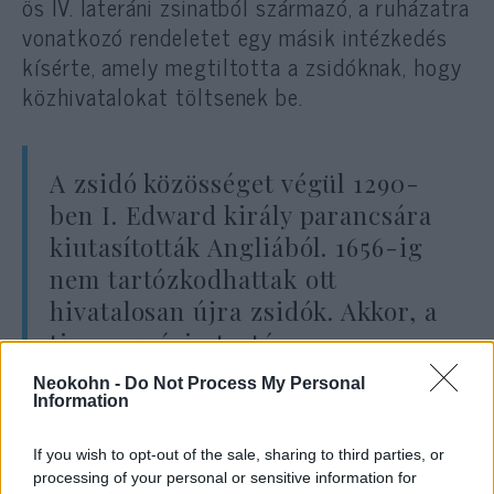
ös IV. lateráni zsinatból származó, a ruházatra
vonatkozó rendeletet egy másik intézkedés
kísérte, amely megtiltotta a zsidóknak, hogy
közhivatalokat töltsenek be.
A zsidó közösséget végül 1290-
ben I. Edward király parancsára
kiutasították Angliából. 1656-ig
nem tartózkodhattak ott
hivatalosan újra zsidók. Akkor, a
tizenegy évig tartó
„commonwealth” idején, amikor
Neokohn -
Do Not Process My Personal
Angliát Oliver Cromwell
Information
kormányozta, engedélyezték
If you wish to opt-out of the sale, sharing to third parties, or
számukra a visszatérést.
processing of your personal or sensitive information for