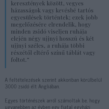
keresztények között, vegyes
házasságok vagy kevésbé tartós
egyesülések történtek; ezek jobb
megelőzésére elrendelik, hogy
minden zsidó viseljen ruhája
elején négy ujjnyi hosszú és két
ujjnyi széles, a ruhája többi
részétől eltérő színű táblát vagy
foltot.”
A feltételezések szerint akkoriban körülbelül
3000 zsidó élt Angliában.
Egyes történészek arról számoltak be, hogy
ugyanebben az évben egy fiatal egyházi