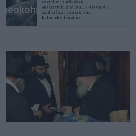
Szemben a növekvő
antiszemitizmussal, a diaszpóra
zsidósága ragaszkodik
buborékvilágához