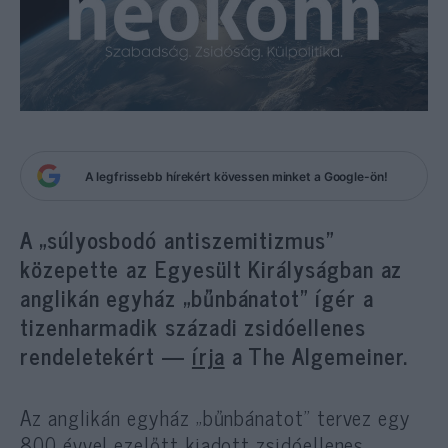
A legfrissebb hírekért kövessen minket a Google-ön!
A „súlyosbodó antiszemitizmus”
közepette az Egyesült Királyságban az
anglikán egyház „bűnbánatot” ígér a
tizenharmadik századi zsidóellenes
rendeletekért —
írja
a The Algemeiner.
Az anglikán egyház „bűnbánatot” tervez egy
800 évvel ezelőtt kiadott zsidóellenes