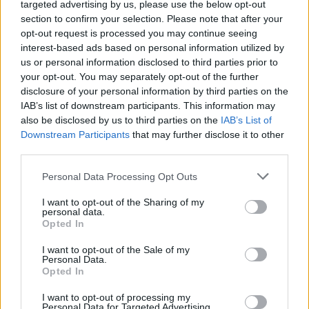
targeted advertising by us, please use the below opt-out
section to confirm your selection. Please note that after your
opt-out request is processed you may continue seeing
Az anglikán egyház tervét, hogy megbánja az
interest-based ads based on personal information utilized by
1222-es zsidóellenes intézkedéseket, még
us or personal information disclosed to third parties prior to
sürgetőbbé tette az Egyesült Királyságban
your opt-out. You may separately opt-out of the further
disclosure of your personal information by third parties on the
egyre erősödő antiszemita légkör.
IAB’s list of downstream participants. This information may
also be disclosed by us to third parties on the
IAB’s List of
Jacob Vince – az egyház zsinatának világi
Downstream Participants
that may further disclose it to other
third parties.
tagja – írásbeli kérdést nyújtott be a zsinat
vezetőségéhez, amely a héten ülésezik, és azt
Please note that this website/app uses one or more Google
Personal Data Processing Opt Outs
kérdezte, hogy a jövőre esedékes 800.
services and may gather and store information including but
not limited to your visit or usage behaviour. You may click to
I want to opt-out of the Sharing of my
évforduló „nem volna-e alkalmas pillanat az
personal data.
grant or deny consent to Google and its third-party tags to
Opted In
anglikán egyház számára, hogy megfontolja a
use your data for below specified purposes in below Google
történelmi előítéletekkel való szakítást”,
consent section.
I want to opt-out of the Sale of my
Personal Data.
tekintettel „az Egyesült Királyságban az
Opted In
utóbbi hónapokban rohamosan súlyosbodó
I want to opt-out of processing my
antiszemitizmusra”.
Personal Data for Targeted Advertising.