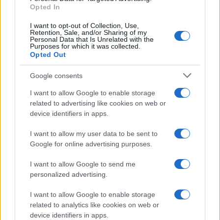
Opted In
Dr. Michael Ipgrave, Lichfield püspöke a
I want to opt-out of Collection, Use,
Retention, Sale, and/or Sharing of my
London Timesnak hétfőn elmondta, hogy az
Personal Data that Is Unrelated with the
Purposes for which it was collected.
egyházi vezetők „vizsgálják” egy, az Egyesült
Opted Out
Királyság Keresztények és Zsidók Tanácsával
(CCJ) közösen tartott bűnbánati
Google consents
istentisztelet ötletét.
I want to allow Google to enable storage
related to advertising like cookies on web or
device identifiers in apps.
Dave Rich – a Community Security Trust
(CST), a brit zsidó közösség önkéntes
I want to allow my user data to be sent to
biztonsági karának politikai igazgatója – azt
Google for online advertising purposes.
mondta a bejelentésre, hogy „jobb későn, mint
I want to allow Google to send me
soha”.
personalized advertising.
I want to allow Google to enable storage
related to analytics like cookies on web or
Rich elmondta: „A középkori
device identifiers in apps.