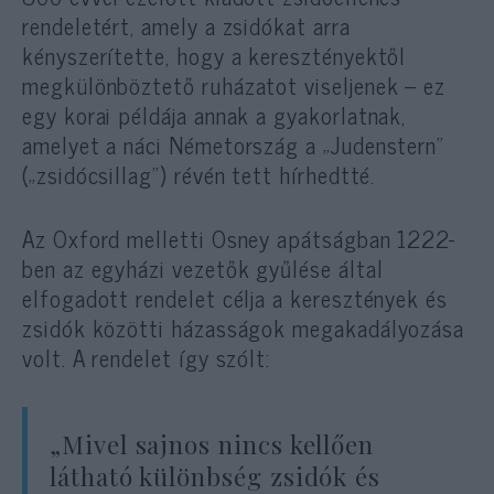
rendeletért, amely a zsidókat arra
kényszerítette, hogy a keresztényektől
megkülönböztető ruházatot viseljenek – ez
egy korai példája annak a gyakorlatnak,
amelyet a náci Németország a „Judenstern”
(„zsidócsillag”) révén tett hírhedtté.
Az Oxford melletti Osney apátságban 1222-
ben az egyházi vezetők gyűlése által
elfogadott rendelet célja a keresztények és
zsidók közötti házasságok megakadályozása
volt. A rendelet így szólt:
„Mivel sajnos nincs kellően
látható különbség zsidók és