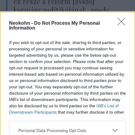
ez része a reform [zsidó]
kormány politikájának, amely
harcot folytat mindazokkal
Neokohn -
Do Not Process My Personal
szemben, akik szentek és
Information
kedvesek számunkra, tökéletesen
If you wish to opt-out of the sale, sharing to third parties, or
összehangolva a vad indíttatás
processing of your personal or sensitive information for
azon üzeneteivel, amelyeket
targeted advertising by us, please use the below opt-out
Liberman az elmúlt években
section to confirm your selection. Please note that after your
opt-out request is processed you may continue seeing
hangoztatott.
interest-based ads based on personal information utilized by
us or personal information disclosed to third parties prior to
your opt-out. You may separately opt-out of the further
Később az Ynet híroldalnak Litzman rátett
disclosure of your personal information by third parties on the
IAB’s list of downstream participants. This information may
egy lapáttal és azt nyilatkozta, hogy
also be disclosed by us to third parties on the
IAB’s List of
Liberman „egyszerűen őrült. Megőrült a
Downstream Participants
that may further disclose it to other
gyűlölettől. ”
third parties.
Please note that this website/app uses one or more Google
Personal Data Processing Opt Outs