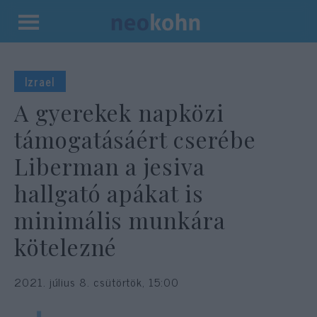
Kilépés
a
tartalomba
Izrael
A gyerekek napközi
támogatásáért cserébe
Liberman a jesiva
hallgató apákat is
minimális munkára
kötelezné
2021. július 8. csütörtök, 15:00