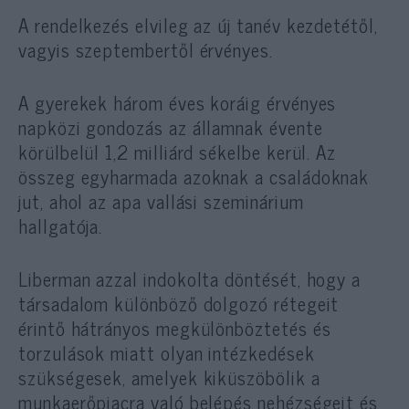
A rendelkezés elvileg az új tanév kezdetétől,
vagyis szeptembertől érvényes.
A gyerekek három éves koráig érvényes
napközi gondozás az államnak évente
körülbelül 1,2 milliárd sékelbe kerül. Az
összeg egyharmada azoknak a családoknak
jut, ahol az apa vallási szeminárium
hallgatója.
Liberman azzal indokolta döntését, hogy a
társadalom különböző dolgozó rétegeit
érintő hátrányos megkülönböztetés és
torzulások miatt olyan intézkedések
szükségesek, amelyek kiküszöbölik a
munkaerőpiacra való belépés nehézségeit és