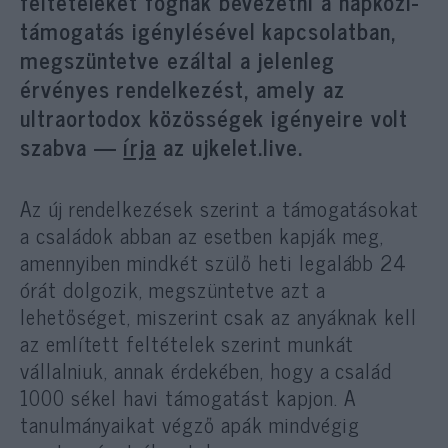
feltételeket fognak bevezetni a napközi-
támogatás igénylésével kapcsolatban,
megszüntetve ezáltal a jelenleg
érvényes rendelkezést, amely az
ultraortodox közösségek igényeire volt
szabva —
írja
az ujkelet.live.
Az új rendelkezések szerint a támogatásokat
a családok abban az esetben kapják meg,
amennyiben mindkét szülő heti legalább 24
órát dolgozik, megszüntetve azt a
lehetőséget, miszerint csak az anyáknak kell
az említett feltételek szerint munkát
vállalniuk, annak érdekében, hogy a család
1000 sékel havi támogatást kapjon. A
tanulmányaikat végző apák mindvégig