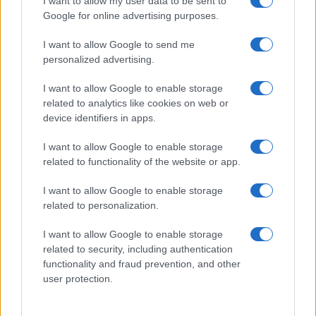
I want to allow my user data to be sent to
követelményét, azonnal törölték (2015)
Google for online advertising purposes.
miután Deriék visszakerültek Benjamin
I want to allow Google to send me
Netanjahu akkori miniszterelnök új
personalized advertising.
kormányába.
I want to allow Google to enable storage
related to analytics like cookies on web or
Az alig egy hónapja alakult Bennett-kormányt
device identifiers in apps.
a Jahadut Hatora és a Sasz azzal vádolta,
hogy veszélyezteti a zsidó államot, kijelentve,
I want to allow Google to enable storage
related to functionality of the website or app.
hogy az új miniszterelnök gonosz.
I want to allow Google to enable storage
Azt egyelőre nem tudni, hogy Liberman
related to personalization.
egyeztette-e az új intézkedéseket a
I want to allow Google to enable storage
miniszterelnökkel mielőtt bejelentette vagy
related to security, including authentication
sem. Bennett korábban megígérte, hogy
functionality and fraud prevention, and other
user protection.
mindenki számára igazságos döntések fognak
születni és a felháborodott háredi