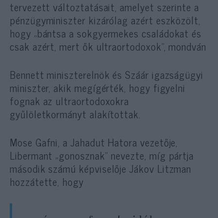
tervezett változtatásait, amelyet szerinte a
pénzügyminiszter kizárólag azért eszközölt,
hogy „bántsa a sokgyermekes családokat és
csak azért, mert ők ultraortodoxok”, mondván
Bennett miniszterelnök és Száár igazságügyi
miniszter, akik megígérték, hogy figyelni
fognak az ultraortodoxokra
gyűlöletkormányt alakítottak.
Mose Gafni, a Jahadut Hatora vezetője,
Libermant „gonosznak” nevezte, míg pártja
második számú képviselője Jákov Litzman
hozzátette, hogy