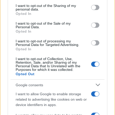
A Jahadut Hatora képviselője Jákov Asher
services and may gather and store information including but
not limited to your visit or usage behaviour. You may click to
I want to opt-out of the Sharing of my
levélben fordult Orna Barbivai (Jes Atid)
personal data.
grant or deny consent to Google and its third-party tags to
Opted In
gazdasági miniszterhez, amelyben
use your data for below specified purposes in below Google
felszólította, hogy ne támogassa Liberman
consent section.
I want to opt-out of the Sale of my
Personal Data.
tervét, emlékeztetve arra, hogy
Opted In
I want to opt-out of processing my
Personal Data for Targeted Advertising.
ne ismételje meg a múlt hibáit.
Opted In
I want to opt-out of Collection, Use,
Retention, Sale, and/or Sharing of my
Personal Data that Is Unrelated with the
A Jáir Lapid külügyminiszternek is elküldött
Purposes for which it was collected.
Opted Out
levél arra az időszakra utalt, amikor Lapid
Netanjahu pénzügyminisztere volt (2013–
Google consents
2014) miközben a két háredi párt kiszorult a
I want to allow Google to enable storage
kormányból. Az akkoriban a Lapid által
related to advertising like cookies on web or
kezdeményezett pénzügyi reformok – például
device identifiers in apps.
a mindkét szülőre vonatkozó munkavállalás