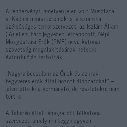
A rendezvényt, amelyen jelen volt Musztafa
al-Kádimi miniszterelnök is, a szunnita
szélsőséges terrorszervezet, az Iszlám Állam
(IÁ) elleni harc jegyében létrehozott, Népi
Mozgósítási Erők (PMF) nevű katonai
szövetség megalakításának hetedik
évfordulóján tartották.
„Nagyra becsülöm az Önök és az iraki
fegyveres erők által hozott áldozatokat” –
jelentette ki a kormányfő, de részletekre nem
tért ki.
A Teherán által támogatott félkatonai
szervezet, amely mintegy negyven –