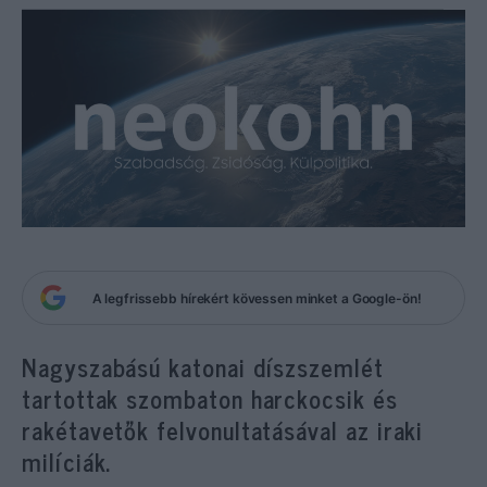
A legfrissebb hírekért kövessen minket a Google-ön!
Nagyszabású katonai díszszemlét
tartottak szombaton harckocsik és
rakétavetők felvonultatásával az iraki
milíciák.