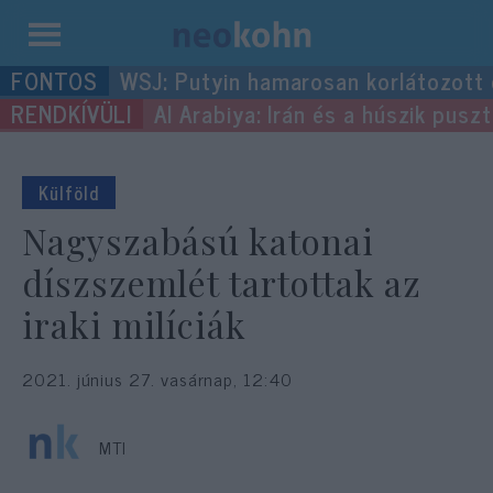
Kilépés
WSJ: Putyin hamarosan korlátozott
a
Al Arabiya: Irán és a húszik pus
tartalomba
Külföld
Nagyszabású katonai
díszszemlét tartottak az
iraki milíciák
2021. június 27. vasárnap, 12:40
MTI