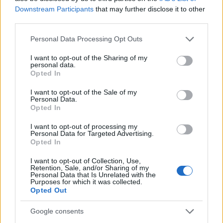
az oldalán nézte végig, amint a több száz
Downstream Participants
that may further disclose it to other
páncélos jármű Abu Mahdi al-Muhandisznak, a
third parties.
PFM néhai parancsnokának a zászlója alatt
Please note that this website/app uses one or more Google
Personal Data Processing Opt Outs
vonult, akit egy amerikai dróntámadásban
services and may gather and store information including but
öltek meg tavaly.
not limited to your visit or usage behaviour. You may click to
I want to opt-out of the Sharing of my
personal data.
grant or deny consent to Google and its third-party tags to
Opted In
use your data for below specified purposes in below Google
A milíciák katonai erejét demonstráló
consent section.
I want to opt-out of the Sale of my
felvonulást az iráni határon található, valaha
Personal Data.
Opted In
amerikai katonák állomásoztatását szolgáló
egyik támaszponton tartották.
I want to opt-out of processing my
Personal Data for Targeted Advertising.
Opted In
A Népi Mozgósítási Erőket 2014-ben
I want to opt-out of Collection, Use,
alakították meg, miután Ali Asz-Szisztáni
Retention, Sale, and/or Sharing of my
Personal Data that Is Unrelated with the
iraki nagyajatolláh erős iraki haderő
Purposes for which it was collected.
Opted Out
létrehozását szorgalmazta, amely képes
fellépni az ország területének egyharmadát
Google consents