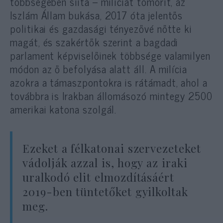
többségében síita – milíciát tömörít, az
Iszlám Állam bukása, 2017 óta jelentős
politikai és gazdasági tényezővé nőtte ki
magát, és szakértők szerint a bagdadi
parlament képviselőinek többsége valamilyen
módon az ő befolyása alatt áll. A milícia
azokra a támaszpontokra is rátámadt, ahol a
továbbra is Irakban állomásozó mintegy 2500
amerikai katona szolgál.
Ezeket a félkatonai szervezeteket
vádolják azzal is, hogy az iraki
uralkodó elit elmozdításáért
2019-ben tüntetőket gyilkoltak
meg.