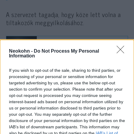
A szervezet tagadja, hogy köze lett volna a
tiltakozók meggyilkolásához.
Tüntetők megtámadták az iráni
Neokohn -
Do Not Process My Personal
konzulátust az iraki Kerbalában
Information
If you wish to opt-out of the sale, sharing to third parties, or
processing of your personal or sensitive information for
Az Amerika-barát ügyvezető miniszterelnök,
targeted advertising by us, please use the below opt-out
Kádimi megpróbált leszámolni a
section to confirm your selection. Please note that after your
legbefolyásosabb, Irán támogatását élvező
opt-out request is processed you may continue seeing
milíciákkal, de azok katonai ereje és politikai
interest-based ads based on personal information utilized by
us or personal information disclosed to third parties prior to
befolyása miatt nem járt sikerrel.
your opt-out. You may separately opt-out of the further
disclosure of your personal information by third parties on the
Kádimi szombaton a milíciák parancsnokaival
IAB’s list of downstream participants. This information may
also be disclosed by us to third parties on the
IAB’s List of