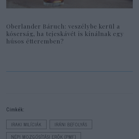
Oberlander Báruch: veszélybe kerül a
kóserság, ha tejeskávét is kínálnak egy
húsos étteremben?
Cimkék:
IRAKI MILÍCIÁK
IRÁNI BEFOLYÁS
NÉPI MOZGÓSÍTÁSI ERŐK (PMF)