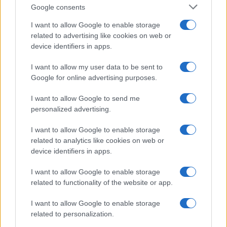
testesíti meg azt a meg nem érdemelt
Google consents
privilégiumot, ami ellen az apja elvileg olyan
nagy erővel küzd.
I want to allow Google to enable storage
related to advertising like cookies on web or
device identifiers in apps.
I want to allow my user data to be sent to
Impeachment, avagy miért hallgatnak
Google for online advertising purposes.
a demokraták Ukrajnáról?
I want to allow Google to send me
personalized advertising.
I want to allow Google to enable storage
related to analytics like cookies on web or
device identifiers in apps.
I want to allow Google to enable storage
related to functionality of the website or app.
I want to allow Google to enable storage
related to personalization.