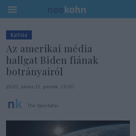
Kilépés
a
tartalomba
Külföld
Az amerikai média
hallgat Biden fiának
botrányairól
2021. június 11. péntek, 13:00
The Spectator