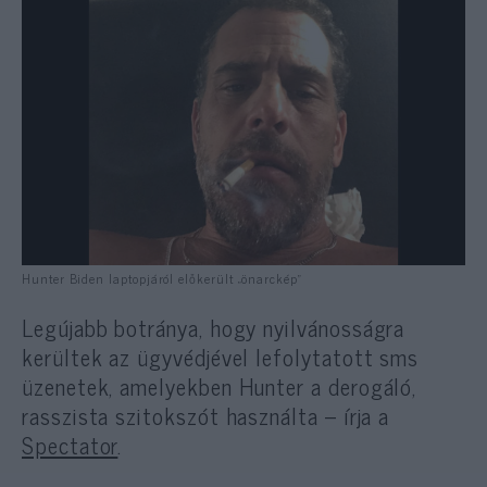
Hunter Biden laptopjáról előkerült „önarckép”
Legújabb botránya, hogy nyilvánosságra
kerültek az ügyvédjével lefolytatott sms
üzenetek, amelyekben Hunter a derogáló,
rasszista szitokszót használta – írja a
Spectator
.