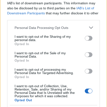
ízléstelenek, nagy részükben az
IAB’s list of downstream participants. This information may
elnök fia nemi szervének
also be disclosed by us to third parties on the
IAB’s List of
Downstream Participants
that may further disclose it to other
nagyságával büszkélkedik.
third parties.
Please note that this website/app uses one or more Google
Personal Data Processing Opt Outs
services and may gather and store information including but
Több nap eltelt az üzenetek nyilvánosságra
not limited to your visit or usage behaviour. You may click to
I want to opt-out of the Sharing of my
personal data.
hozatala óta, de a Forbes-on kívül egyetlen
grant or deny consent to Google and its third-party tags to
Opted In
use your data for below specified purposes in below Google
nagyobb lap se vette át a hírt. Pedig ma már
consent section.
I want to opt-out of the Sale of my
egyetemi tanárokat függesztenek fel, ha
Personal Data.
csak idézik is a szót. Egy amerikai country
Opted In
énekest alig egy hónapja felfüggesztette a
I want to opt-out of processing my
kiadója, amiért használta a szitokszót. Az
Personal Data for Targeted Advertising.
Opted In
amerikai média azonban hallgat, ahogy tették
ezt Hunter korábbi botrányainál is.
I want to opt-out of Collection, Use,
Retention, Sale, and/or Sharing of my
Personal Data that Is Unrelated with the
Purposes for which it was collected.
Hunter Biden érinthetetlen. Az elnök fia
Opted Out