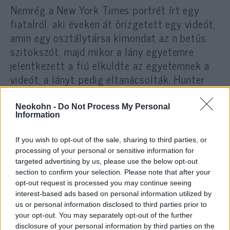
Nemrég a New York Times portrét írt egy
fiatalról, aki éveken át őrizgetett egy videót,
amin egy osztálytársa kimondat az n betűs
szitokszót, majd mikor a lány egyetemre
jelentkezett a fiú elküldte az egyetemnek a
videót, a lányt pedig eltanácsolták. Hunter
azonban nem tizennyolc éves átlag tinédzser
ezért őt nem akarja tönkretenni az amerikai
Neokohn -
Do Not Process My Personal
Information
sajtó.
If you wish to opt-out of the sale, sharing to third parties, or
processing of your personal or sensitive information for
A Spectator szerzője szerint
targeted advertising by us, please use the below opt-out
section to confirm your selection. Please note that after your
Hunter talán az utolsó ember az
opt-out request is processed you may continue seeing
országban, akinek
interest-based ads based on personal information utilized by
szólásszabadsága van. Az
us or personal information disclosed to third parties prior to
your opt-out. You may separately opt-out of the further
üzenetek meglehetősen
disclosure of your personal information by third parties on the