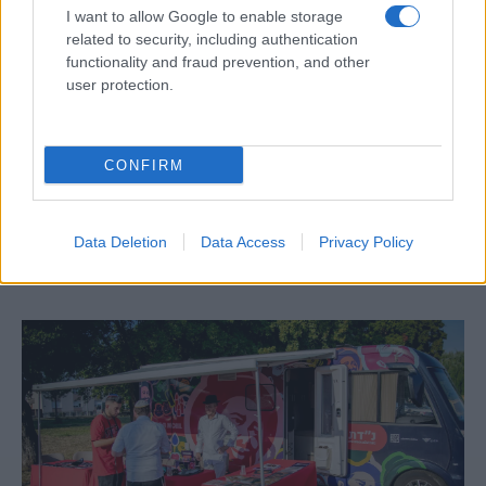
I want to allow Google to enable storage
related to security, including authentication
functionality and fraud prevention, and other
user protection.
Egy különleges családi járattal 140 új
CONFIRM
alijázó érkezett Izraelbe
Data Deletion
Data Access
Privacy Policy