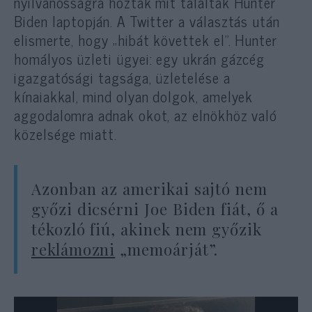
nyilvánosságra hozták mit találtak Hunter
Biden laptopján. A Twitter a választás után
elismerte, hogy „hibát követtek el”. Hunter
homályos üzleti ügyei: egy ukrán gázcég
igazgatósági tagsága, üzletelése a
kínaiakkal, mind olyan dolgok, amelyek
aggodalomra adnak okot, az elnökhöz való
közelsége miatt.
Azonban az amerikai sajtó nem
győzi dicsérni Joe Biden fiát, ő a
tékozló fiú, akinek nem győzik
reklámozni
„memoárját”.