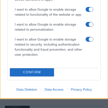
[Netanjahuhoz való] közeli kapcsolatom
miatt, és azt is, hogy a miniszterelnökhöz
I want to allow Google to enable storage
fűződő bizalmi viszonyom nagyon hasznos a
related to functionality of the website or app.
Moszad működéséhez és fejlődéséhez” –
I want to allow Google to enable storage
jelentette ki Cohen.
related to personalization.
I want to allow Google to enable storage
related to security, including authentication
A legmagasabb cél érdekében
functionality and fraud prevention, and other
dolgoztam, nem pedig a
user protection.
miniszterelnöknek – tette hozzá.
CONFIRM
A miniszterelnöki ambícióit nem tagadta, de
elmondta, hogy egyelőre ennek nincs itt az
Data Deletion
Data Access
Privacy Policy
ideje.