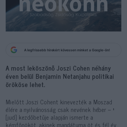
A legfrissebb hírekért kövessen minket a Google-ön!
A most leköszönő Joszi Cohen néhány
éven belül Benjamin Netanjahu politikai
örököse lehet.
Mielőtt Joszi Cohent kinevezték a Moszad
élére a nyilvánosság csak nevének héber – י
[jud] kezdőbetűje alapján ismerte a
kémfőnököt, akinek mandátuma öt és fél év