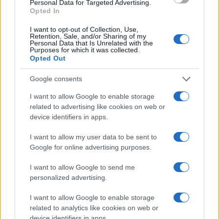
Personal Data for Targeted Advertising.
kezdetben ez is volt a kódneve. Igényes
Opted In
öltözködési stílusa miatt később a Modell
I want to opt-out of Collection, Use,
néven vált ismertté.
Retention, Sale, and/or Sharing of my
Personal Data that Is Unrelated with the
Purposes for which it was collected.
Opted Out
Az elmúlt két év belpolitikai
Google consents
válsága idején egyre erősödtek
I want to allow Google to enable storage
az ellene felhozott kritikák a
related to advertising like cookies on web or
miniszterelnökhöz fűződő túl
device identifiers in apps.
közeli kapcsolata miatt.
I want to allow my user data to be sent to
Google for online advertising purposes.
Netanjahuval való kapcsolatát összegezve az
I want to allow Google to send me
personalized advertising.
ex-kémfőnök azt mondta:
I want to allow Google to enable storage
„Tudom, hogy megfizetem az árát
related to analytics like cookies on web or
device identifiers in apps.