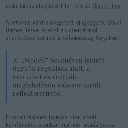
után, június elsején járt le – írja az
Ujkelet.live
A reformerként emlegetett új igazgató, David
Barnea, tervei szerint a Cohen-érával
ellentétben, kerülné a nyilvánosság figyelmét.
A „Modell” becenéven ismert
ügynök regnálása alatt, a
szervezet és vezetője
meglehetősen sokszor került
reflektorfénybe.
Hivatali idejének lejárása után a volt
kémfőnököt azonban már nem akadályozza