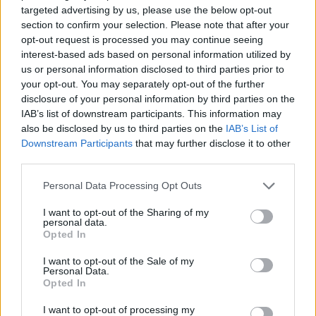
targeted advertising by us, please use the below opt-out
következőt mondta:
section to confirm your selection. Please note that after your
opt-out request is processed you may continue seeing
interest-based ads based on personal information utilized by
us or personal information disclosed to third parties prior to
„Amennyiben annak az illetőnek
your opt-out. You may separately opt-out of the further
olyan képességei vannak,
disclosure of your personal information by third parties on the
amelyek veszélyeztetik Izrael
IAB’s list of downstream participants. This information may
also be disclosed by us to third parties on the
IAB’s List of
polgárait, akkor véget kell vetni a
Downstream Participants
that may further disclose it to other
létezésének.”
third parties.
Please note that this website/app uses one or more Google
Personal Data Processing Opt Outs
services and may gather and store information including but
A több mint száz útlevéllel rendelkező és
not limited to your visit or usage behaviour. You may click to
I want to opt-out of the Sharing of my
personal data.
több mint száz ügynököt a Tzomet
grant or deny consent to Google and its third-party tags to
Opted In
use your data for below specified purposes in below Google
csoporton keresztül beszervező Cohen,
consent section.
I want to opt-out of the Sale of my
szakmai és magánéletéről beszélve elmesélte,
Personal Data.
Opted In
hogy fiatalemberként a brit titkosszolgálat
„Callan” tévésorozata ihlette meg, és
I want to opt-out of processing my