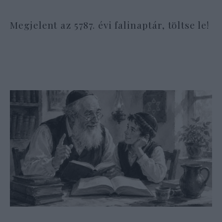
Megjelent az 5787. évi falinaptár, töltse le!