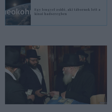
Egy lengyel zsidó, aki tábornok lett a
kínai hadseregben