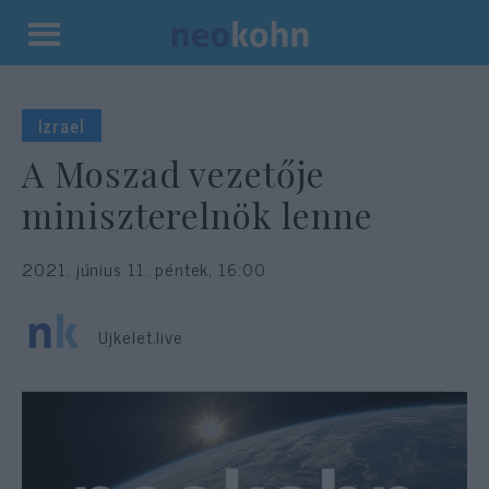
Kilépés
a
tartalomba
Izrael
A Moszad vezetője
miniszterelnök lenne
2021. június 11. péntek, 16:00
Ujkelet.live