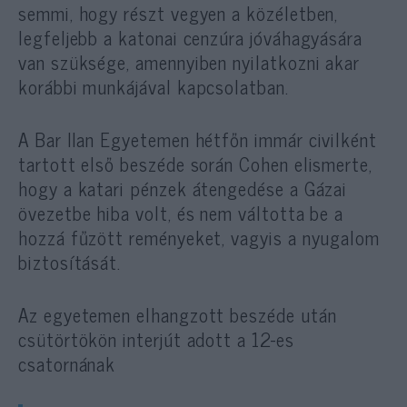
semmi, hogy részt vegyen a közéletben,
legfeljebb a katonai cenzúra jóváhagyására
van szüksége, amennyiben nyilatkozni akar
korábbi munkájával kapcsolatban.
A Bar Ilan Egyetemen hétfőn immár civilként
tartott első beszéde során Cohen elismerte,
hogy a katari pénzek átengedése a Gázai
övezetbe hiba volt, és nem váltotta be a
hozzá fűzött reményeket, vagyis a nyugalom
biztosítását.
Az egyetemen elhangzott beszéde után
csütörtökön interjút adott a 12-es
csatornának