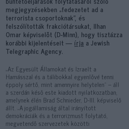
büntetőeljárások folytatásáról szóló
megjegyzésekben „fedezetet ad a
terrorista csoportoknak”, és
felszólították frakciótársukat, Ilhan
Omar képviselőt (D-Minn), hogy tisztázza
korábbi kijelentéseit —
írja
a Jewish
Telegraphic Agency.
„Az Egyesült Államokat és Izraelt a
Hamásszal és a tálibokkal egyenlővé tenni
éppoly sértő, mint amennyire helytelen” – áll
a szerdán késő este kiadott nyilatkozatban,
amelynek élén Brad Schnieder, D-Ill. képviselő
állt. „A jogállamiság által irányított
demokráciák és a terrorizmust folytató,
megvetendő szervezetek közötti