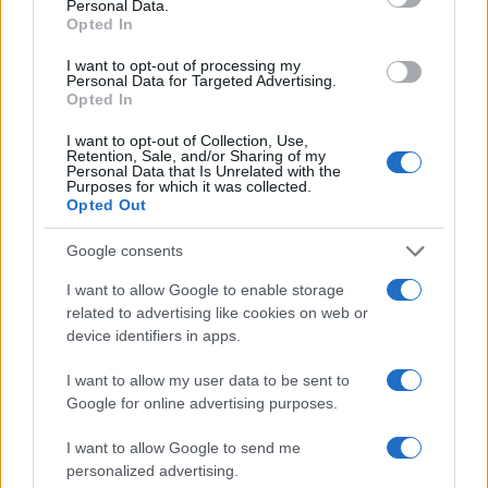
Néhány zsidó demokrata tétovázott a
Personal Data.
Opted In
nyilatkozattételben. Omar szóvivője, Jeremy
Slevin azt mondta, hogy megjegyzéseit
I want to opt-out of processing my
Personal Data for Targeted Advertising.
kiragadták a szövegkörnyezetből, és a
Opted In
jobboldal elferdítette azokat.. „Szokás
I want to opt-out of Collection, Use,
szerint a szélsőjobb gyűlöletet szít Omar
Retention, Sale, and/or Sharing of my
Personal Data that Is Unrelated with the
képviselő ellen egy folyamatban lévő
Purposes for which it was collected.
nyomozással kapcsolatos technikai kérdés
Opted Out
miatt” – mondta. „A képviselőnőnek
Google consents
szövetségi felügyeletet végző kongresszusi
tagként az a feladata, hogy kövesse a
I want to allow Google to enable storage
related to advertising like cookies on web or
tényeket, kérdéseket tegyen fel a
device identifiers in apps.
kormányzatnak, és azon dolgozzon, hogy a
közvélemény megértse, kormányunknak nem
I want to allow my user data to be sent to
Google for online advertising purposes.
szabadna megtagadnia egyetlen személytől
sem, hogy igazságot keressen”.”
I want to allow Google to send me
personalized advertising.