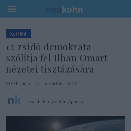
Kilépés
a
tartalomba
Külföld
12 zsidó demokrata
szólítja fel Ilhan Omart
nézetei tisztázására
2021. június 10. csütörtök, 16:00
Jewish Telegraphic Agency