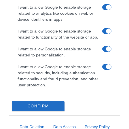
I want to allow Google to enable storage
Omar tweetje tartalmazott egy
related to analytics like cookies on web or
videót, amelyen aznap Antony
device identifiers in apps.
Blinken külügyminisztert kérdezi
I want to allow Google to enable storage
a kongresszusban arról, hogy a
related to functionality of the website or app.
Biden-kormányzat miért ellenzi
I want to allow Google to enable storage
a Nemzetközi Büntetőbíróság
related to personalization.
azon törekvéseit, hogy bizonyos
I want to allow Google to enable storage
országok állampolgárait
related to security, including authentication
állítólagos háborús bűnök miatt
functionality and fraud prevention, and other
vizsgálják meg.
user protection.
CONFIRM
Omar azt mondta, hogy szerinte a Hamász, az
afganisztáni kormány, a tálibok és Izrael nem
felel meg a katonai igazságszolgáltatás azon
Data Deletion
Data Access
Privacy Policy