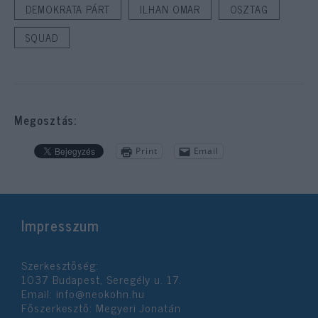
DEMOKRATA PÁRT
ILHAN OMAR
OSZTAG
SQUAD
Megosztás:
Print
Email
Impresszum
Szerkesztőség:
1037 Budapest, Seregély u. 17.
Email:
info@neokohn.hu
Főszerkesztő: Megyeri Jonatán