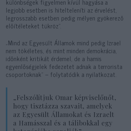
különbségek figyelmen kívül hagyása a
legjobb esetben is hitelteleníti az érvelést,
legrosszabb esetben pedig mélyen gyökerező
előítéleteket tükröz”.
„Mind az Egyesült Államok mind pedig Izrael
nem tökéletes, és mint minden demokrácia,
időnként kritikát érdemel, de a hamis
egyenlőségjelek fedezetet adnak a terrorista
csoportoknak” – folytatódik a nyilatkozat.
„Felszólítjuk Omar képviselőnőt,
hogy tisztázza szavait, amelyek
az Egyesült Államokat és Izraelt
a Hamásszal és a tálibokkal egy