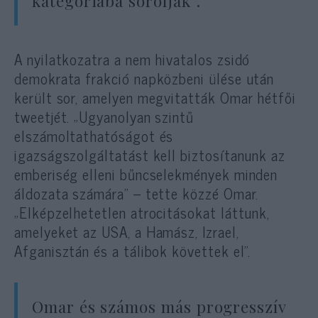
kategóriába sorolják”.
A nyilatkozatra a nem hivatalos zsidó
demokrata frakció napközbeni ülése után
került sor, amelyen megvitatták Omar hétfői
tweetjét. „Ugyanolyan szintű
elszámoltathatóságot és
igazságszolgáltatást kell biztosítanunk az
emberiség elleni bűncselekmények minden
áldozata számára” – tette közzé Omar.
„Elképzelhetetlen atrocitásokat láttunk,
amelyeket az USA, a Hamász, Izrael,
Afganisztán és a tálibok követtek el”.
Omar és számos más progresszív