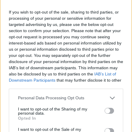
tisztviselők, valamint a republikánusok és a
konzervatív média részéről.
If you wish to opt-out of the sale, sharing to third parties, or
processing of your personal or sensitive information for
targeted advertising by us, please use the below opt-out
Végül a zsidó demokraták közül 11-et rávett
section to confirm your selection. Please note that after your
arra, hogy csatlakozzon a nyilatkozathoz. A
opt-out request is processed you may continue seeing
többiek: Jake Auchincloss Massachusettsből,
interest-based ads based on personal information utilized by
us or personal information disclosed to third parties prior to
Ted Deutch, Lois Frankel és Debbie
your opt-out. You may separately opt-out of the further
Wasserman Schultz Floridából, Josh
disclosure of your personal information by third parties on the
Gottheimer New Jerseyből, Elaine Luria
IAB’s list of downstream participants. This information may
Virginiából, Kathy Manning Észak-Karolinából,
also be disclosed by us to third parties on the
IAB’s List of
Downstream Participants
that may further disclose it to other
Jerry Nadler New Yorkból, Kim Schrier
third parties.
Washingtonból, Brad Sherman Kaliforniából és
Please note that this website/app uses one or more Google
Dean Phillips Minnesotából, akinek
Personal Data Processing Opt Outs
services and may gather and store information including but
Minneapolis környéki kerülete szomszédos
not limited to your visit or usage behaviour. You may click to
I want to opt-out of the Sharing of my
personal data.
Omaréval.
grant or deny consent to Google and its third-party tags to
Opted In
use your data for below specified purposes in below Google
consent section.
I want to opt-out of the Sale of my