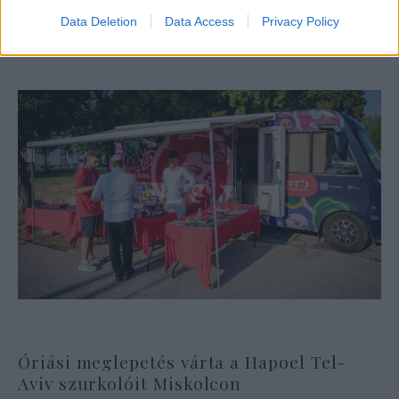
Data Deletion
Data Access
Privacy Policy
Óriási meglepetés várta a Hapoel Tel-
Aviv szurkolóit Miskolcon