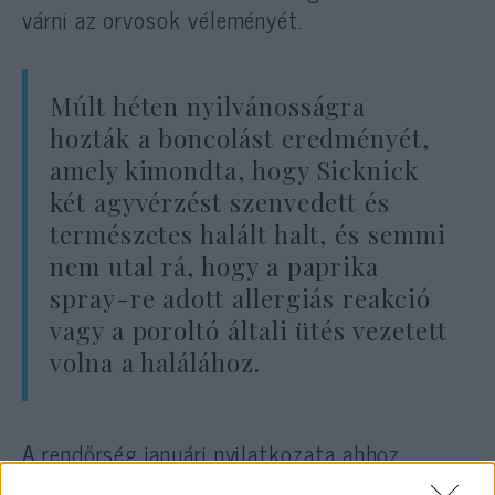
várni az orvosok véleményét.
Múlt héten nyilvánosságra
hozták a boncolást eredményét,
amely kimondta, hogy Sicknick
két agyvérzést szenvedett és
természetes halált halt, és semmi
nem utal rá, hogy a paprika
spray-re adott allergiás reakció
vagy a poroltó általi ütés vezetett
volna a halálához.
A rendőrség januári nyilatkozata ahhoz
vezetett, hogy a média felkapta Sicknick