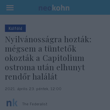
Kilépés
a
tartalomba
Külföld
Nyilvánosságra hozták:
mégsem a tüntetők
okozták a Capitolium
ostroma után elhunyt
rendőr halálát
2021. április 23. péntek, 12:00
The Federalist