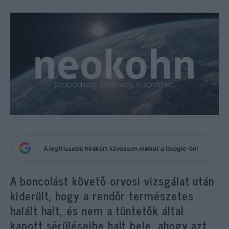
A legfrissebb hírekért kövessen minket a Google-ön!
A boncolást követő orvosi vizsgálat után
kiderült, hogy a rendőr természetes
halált halt, és nem a tüntetők által
kapott sérüléseibe halt bele, ahogy azt