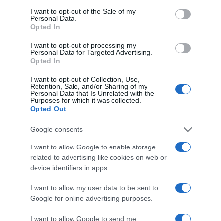
súlyosbította a Trump elleni
consent section.
I want to opt-out of the Sale of my
vádakat.
Personal Data.
Opted In
I want to opt-out of processing my
Personal Data for Targeted Advertising.
Joe Biden személyes részt vett Sicknick
Opted In
tiszteletére rendezett megemlékezésen.
I want to opt-out of Collection, Use,
Nancy Pelosi beszédet is mondott, amely
Retention, Sale, and/or Sharing of my
Personal Data that Is Unrelated with the
során méltatta a rendőr áldozatát.
Purposes for which it was collected.
Opted Out
Mióta kiderült, hogy a rendőr természetes
Google consents
halált halt, a demokrata politikusok közül
I want to allow Google to enable storage
senki sem szólalt meg az ügyben.
related to advertising like cookies on web or
device identifiers in apps.
I want to allow my user data to be sent to
Google for online advertising purposes.
„Biden Obama örökségét akarja
folytatni”
I want to allow Google to send me