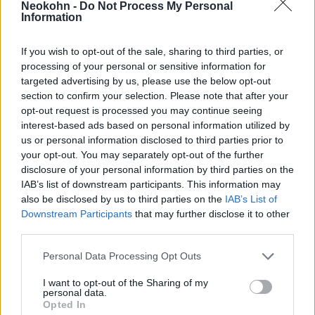
halálát, és úgy kezelték, mint Trump
Neokohn -
Do Not Process My Personal
Information
áldozatát, és még az impeachment eljárásban
is fel lett használva a halála. Sicknick
If you wish to opt-out of the sale, sharing to third parties, or
tiszteletére felvonult a demokrata vezetés.
processing of your personal or sensitive information for
targeted advertising by us, please use the below opt-out
section to confirm your selection. Please note that after your
A washingtoni rendőrség csak egy hónappal a
opt-out request is processed you may continue seeing
halál után kérte a médiát, hogy amíg nincs
interest-based ads based on personal information utilized by
us or personal information disclosed to third parties prior to
hivatalos eredménye a halottkémi
your opt-out. You may separately opt-out of the further
vizsgálatnak, addig ne spekuláljon senki, hogy
disclosure of your personal information by third parties on the
mi volt a halál oka, miután a család többször
IAB’s list of downstream participants. This information may
kérte, hogy hagyják őket békében gyászolni.
also be disclosed by us to third parties on the
IAB’s List of
Downstream Participants
that may further disclose it to other
third parties.
Please note that this website/app uses one or more Google
A média hónapokig úgy kezelte a
Personal Data Processing Opt Outs
services and may gather and store information including but
rendőr halálát, hogy a tüntetők
not limited to your visit or usage behaviour. You may click to
I want to opt-out of the Sharing of my
personal data.
ölték meg, ami valóban
grant or deny consent to Google and its third-party tags to
Opted In
use your data for below specified purposes in below Google