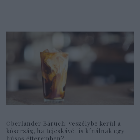
Oberlander Báruch: veszélybe kerül a
kóserság, ha tejeskávét is kínálnak egy
húsos étteremben?