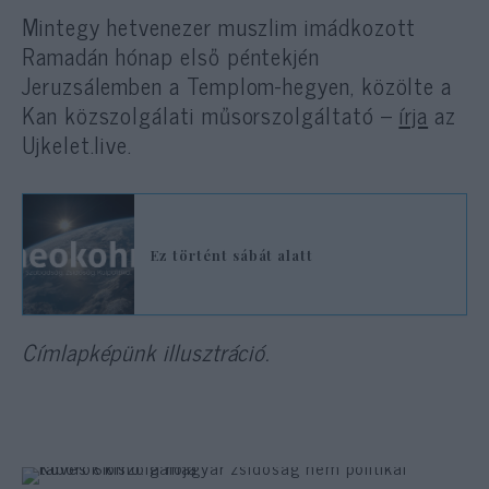
Mintegy hetvenezer muszlim imádkozott
Ramadán hónap első péntekjén
Jeruzsálemben a Templom-hegyen, közölte a
Kan közszolgálati műsorszolgáltató –
írja
az
Ujkelet.live.
Ez történt sábát alatt
Címlapképünk illusztráció.