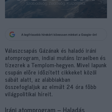
A legfrissebb hírekért kövessen minket a Google-ön!
Válaszcsapás Gázának és haladó iráni
atomprogram, indiai mutáns Izraelben és
tízezrek a Templom-hegyen. Mivel lapunk
csupán előre időzített cikkeket közöl
sábát alatt, az alábbiakban
összefoglaljuk az elmúlt 24 óra főbb
világpolitikai híreit.
Iráni atomprogram – Haladás