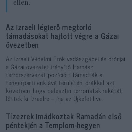
ellen.
Az izraeli légierő megtorló
támadásokat hajtott végre a Gázai
övezetben
Az Izraeli Védelmi Erők vadászgépei és drónjai
a Gázai övezetet irányító Hamász
terrorszervezet pozícióit támadták a
tengerparti enklávé területén, órákkal azt
követően, hogy palesztin terroristák rakétát
lőttek ki Izraelre –
írja
az Ujkelet.live.
Tízezrek imádkoztak Ramadán első
péntekjén a Templom-hegyen