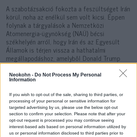
A szabotázsakció fokozta a feszültséget Irán
körül, noha az enélkül sem volt kicsi. Éppen
folynak a tárgyalások a Nemzetközi
Atomenergia-ügynökség (NAÜ) bécsi
székhelyén arról, hogy Irán és az Egyesült
Államok is térjen vissza a hathatalmi
megállapodáshoz, amelyből Donald Trump
előző amerikai elnök 2018-ban kiléptette
országát, amire válaszul Irán fokozatosan
Neokohn -
Do Not Process My Personal
Information
felhagyott kötelezettségvállalásai
teljesítésével, és sorra átlépte a
If you wish to opt-out of the sale, sharing to third parties, or
szerződésben megszabott korlátozásokat.
processing of your personal or sensitive information for
Ráadásul közben a héten bejelentette, hogy
targeted advertising by us, please use the below opt-out
az eddigi legmagasabb szintre fogja dúsítani
section to confirm your selection. Please note that after your
opt-out request is processed you may continue seeing
az uránt, válaszul a natanzi támadásra,
interest-based ads based on personal information utilized by
továbbá ezer korszerűbb centrifugát helyez
us or personal information disclosed to third parties prior to