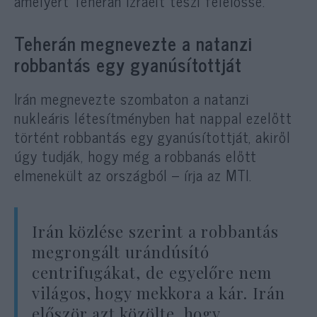
amelyért Teherán Izraelt teszi felelőssé.
Teherán megnevezte a natanzi
robbantás egy gyanúsítottját
Irán megnevezte szombaton a natanzi
nukleáris létesítményben hat nappal ezelőtt
történt robbantás egy gyanúsítottját, akiről
úgy tudják, hogy még a robbanás előtt
elmenekült az országból – írja az MTI.
Irán közlése szerint a robbantás
megrongált urándúsító
centrifugákat, de egyelőre nem
világos, hogy mekkora a kár. Irán
először azt közölte, hogy