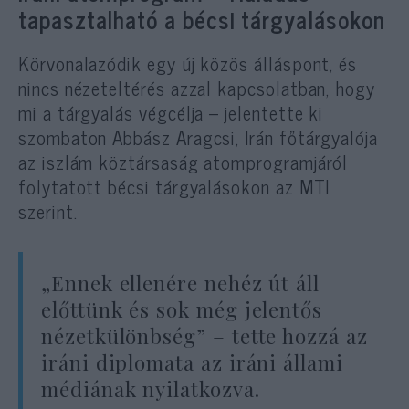
tapasztalható a bécsi tárgyalásokon
Körvonalazódik egy új közös álláspont, és
nincs nézeteltérés azzal kapcsolatban, hogy
mi a tárgyalás végcélja – jelentette ki
szombaton Abbász Aragcsi, Irán főtárgyalója
az iszlám köztársaság atomprogramjáról
folytatott bécsi tárgyalásokon az MTI
szerint.
„Ennek ellenére nehéz út áll
előttünk és sok még jelentős
nézetkülönbség” – tette hozzá az
iráni diplomata az iráni állami
médiának nyilatkozva.