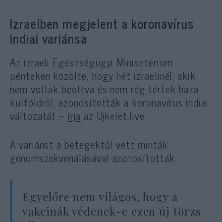
Izraelben megjelent a koronavírus
indiai variánsa
Az izraeli Egészségügyi Minisztérium
pénteken közölte, hogy hét izraelinél, akik
nem voltak beoltva és nem rég tértek haza
külföldről, azonosították a koronavírus indiai
változatát –
írja
az Ujkelet.live.
A variánst a betegektől vett minták
genomszekvenálásával azonosították.
Egyelőre nem világos, hogy a
vakcinák védenek-e ezen új törzs