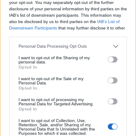
üzembe.
your opt-out. You may separately opt-out of the further
disclosure of your personal information by third parties on the
IAB’s list of downstream participants. This information may
Regionális együttműködési tervben
also be disclosed by us to third parties on the
IAB’s List of
állapodott meg Izrael, Görögország,
Downstream Participants
that may further disclose it to other
third parties.
Ciprus és az arab emírségek
Please note that this website/app uses one or more Google
Personal Data Processing Opt Outs
services and may gather and store information including but
Regionális együttműködési tervben
not limited to your visit or usage behaviour. You may click to
I want to opt-out of the Sharing of my
állapodtak meg Izrael, Görögország és Ciprus
personal data.
grant or deny consent to Google and its third-party tags to
Opted In
külügyminiszterei, valamint az Egyesült Arab
use your data for below specified purposes in below Google
Emírségek egyik vezető külügyi képviselője
consent section.
I want to opt-out of the Sale of my
Personal Data.
pénteki ciprusi tanácskozásukon – írja az
Opted In
MTI.
I want to opt-out of processing my
Personal Data for Targeted Advertising.
Opted In
A Páfosz városában rendezett találkozó után
Níkosz Déndiasz görög, Níkosz
I want to opt-out of Collection, Use,
Retention, Sale, and/or Sharing of my
Hrisztodulidesz ciprusi, Gabi Askenázi izraeli
Personal Data that Is Unrelated with the
Purposes for which it was collected.