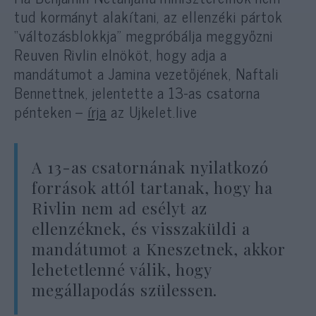
tud kormányt alakítani, az ellenzéki pártok
“változásblokkja” megpróbálja meggyőzni
Reuven Rivlin elnököt, hogy adja a
mandátumot a Jamina vezetőjének, Naftali
Bennettnek, jelentette a 13-as csatorna
pénteken –
írja
az Ujkelet.live
A 13-as csatornának nyilatkozó
források attól tartanak, hogy ha
Rivlin nem ad esélyt az
ellenzéknek, és visszaküldi a
mandátumot a Kneszetnek, akkor
lehetetlenné válik, hogy
megállapodás szülessen.