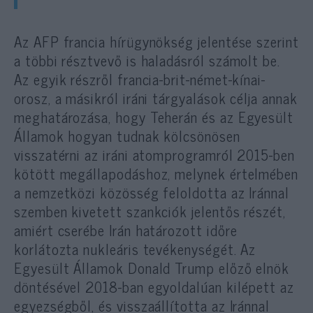
Az AFP francia hírügynökség jelentése szerint
a többi résztvevő is haladásról számolt be.
Az egyik részről francia-brit-német-kínai-
orosz, a másikról iráni tárgyalások célja annak
meghatározása, hogy Teherán és az Egyesült
Államok hogyan tudnak kölcsönösen
visszatérni az iráni atomprogramról 2015-ben
kötött megállapodáshoz, melynek értelmében
a nemzetközi közösség feloldotta az Iránnal
szemben kivetett szankciók jelentős részét,
amiért cserébe Irán határozott időre
korlátozta nukleáris tevékenységét. Az
Egyesült Államok Donald Trump előző elnök
döntésével 2018-ban egyoldalúan kilépett az
egyezségből, és visszaállította az Iránnal