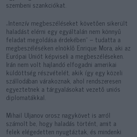
szembeni szankciókat.
„Intenzív megbeszéléseket követően sikerült
haladást elérni egy egyáltalán nem könnyű
feladat megoldása érdekében” – tudatta a
megbeszéléséken elnöklő Enrique Mora, aki az
Európai Uniót képviseli a megbeszéléseken.
Irán nem volt hajlandó elfogadni amerikai
küldöttség részvételét, akik így egy közeli
szállodában várakoznak, ahol rendszeresen
egyeztetnek a tárgyalásokat vezető uniós
diplomatákkal.
Mihail Uljanov orosz nagykövet is arról
számolt be, hogy haladás történt, amit a
felek elégedetten nyugtáztak, és mindenki