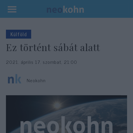
Kilépés
a
tartalomba
Külföld
Ez történt sábát alatt
2021. április 17. szombat, 21:00
Neokohn