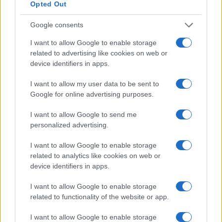
külügyminiszter ésaz emírséget képviselő
Opted Out
Anvar Gargas külügyi államminiszter úgy
Google consents
nyilatkozott, hogy a most elhatározott
szorosabb együttműködés célja a stabilitás
I want to allow Google to enable storage
és a fejlődés fokozása szélesebb regionális
related to advertising like cookies on web or
device identifiers in apps.
összefüggésben is.
I want to allow my user data to be sent to
Google for online advertising purposes.
„Meg akarjuk változtatni a Közel-Keletet” –
hangsúlyozta Askenázi a ciprusi RIK
I want to allow Google to send me
közszolgálati televíziónak nyilatkozva.
personalized advertising.
Hozzátette, hogy néhány hónappal korábban
I want to allow Google to enable storage
egy, a mostanihoz fogható találkozó még
related to analytics like cookies on web or
elképzelhetetlen lett volna.
device identifiers in apps.
I want to allow Google to enable storage
Izrael ugyanis csak tavaly vette fel a
related to functionality of the website or app.
diplomáciai kapcsolatokat az Egyesült Arab
I want to allow Google to enable storage
Emírségekkel.