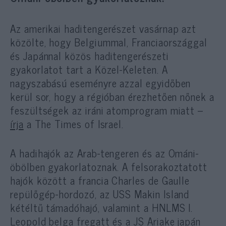
Az amerikai haditengerészet vasárnap azt
közölte, hogy Belgiummal, Franciaországgal
és Japánnal közös haditengerészeti
gyakorlatot tart a Közel-Keleten. A
nagyszabású eseményre azzal egyidőben
kerül sor, hogy a régióban érezhetően nőnek a
feszültségek az iráni atomprogram miatt –
írja
a The Times of Israel.
A hadihajók az Arab-tengeren és az Ománi-
öbölben gyakorlatoznak. A felsorakoztatott
hajók között a francia Charles de Gaulle
repülőgép-hordozó, az USS Makin Island
kétéltű támadóhajó, valamint a HNLMS I.
Leopold belga fregatt és a JS Ariake japán