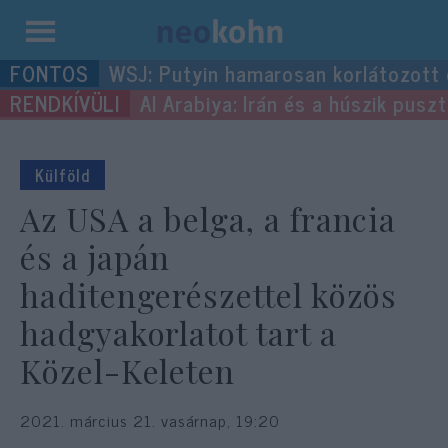
Kilépés
WSJ: Putyin hamarosan korlátozott
a
Al Arabiya: Irán és a húszik pus
tartalomba
Külföld
Az USA a belga, a francia
és a japán
haditengerészettel közös
hadgyakorlatot tart a
Közel-Keleten
2021. március 21. vasárnap, 19:20