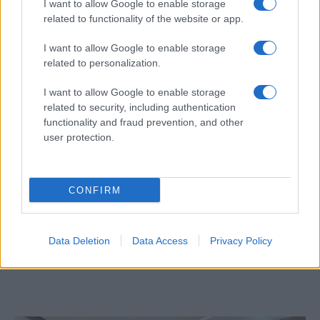
I want to allow Google to enable storage
kifejezni nemtetszésüket a Biden-
related to functionality of the website or app.
adminisztráció azon szándékával
kapcsolatosan, hogy újra csatlakozzon az
I want to allow Google to enable storage
related to personalization.
egyezményhez, feszültséget keltve
Jeruzsálem és Washington között. Néhány
I want to allow Google to enable storage
vezető izraeli politikus az elmúlt hónapokban
related to security, including authentication
katonai fellépést is kilátásba helyezett Irán
functionality and fraud prevention, and other
user protection.
nukleáris programjának leállítása érdekében.
CONFIRM
Biden lemondott a közel-keleti
békéről
Data Deletion
Data Access
Privacy Policy