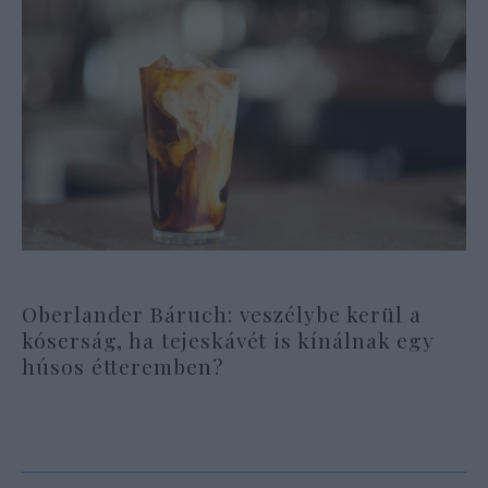
Oberlander Báruch: veszélybe kerül a
kóserság, ha tejeskávét is kínálnak egy
húsos étteremben?