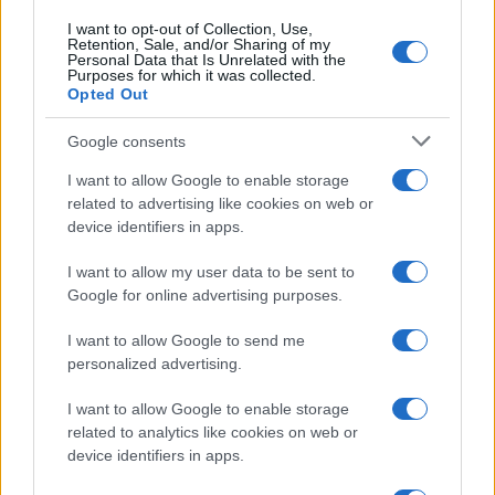
visszatérésének szándékát, amennyiben Irán
I want to opt-out of Collection, Use,
Retention, Sale, and/or Sharing of my
hajlandó betartani az alkuban megállapított
Personal Data that Is Unrelated with the
Purposes for which it was collected.
korlátokat. A feszültség mindezek ellenére
Opted Out
nem csökkent, miután az iraki milíciák – nagy
valószínűség szerint Irán támogatásával –
Google consents
továbbra is amerikai érdekeket céloznak.
I want to allow Google to enable storage
related to advertising like cookies on web or
device identifiers in apps.
Biden a múlt hónapban megtorló légicsapást
rendelt el Szíriában, csatlakozva azon
I want to allow my user data to be sent to
amerikai elnökök sorához, akik Ronald
Google for online advertising purposes.
Reagannel kezdődően sorban különböző
I want to allow Google to send me
közel-keleti országok elleni támadásokról
personalized advertising.
döntöttek.
I want to allow Google to enable storage
related to analytics like cookies on web or
Az izraeli tisztviselők, köztük Benjamin
device identifiers in apps.
Netanjahu miniszterelnök, már elkezdték