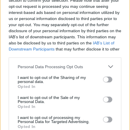
section to confirm your selection. Please note that after your
kijátszásának gyanúja miatt.
opt-out request is processed you may continue seeing
interest-based ads based on personal information utilized by
us or personal information disclosed to third parties prior to
Az iráni reaktortesztekkel kapcsolatos
your opt-out. You may separately opt-out of the further
disclosure of your personal information by third parties on the
bejelentés egy nappal azután történt, hogy
IAB’s list of downstream participants. This information may
Emmanuel Macron francia elnök, Reuven Rivlin
also be disclosed by us to third parties on the
IAB’s List of
izraeli elnök mellé állva felszólította Iránt,
Downstream Participants
that may further disclose it to other
third parties.
hagyja abba az atomprogramja miatt amúgy
is súlyos válság további eszkalálását.
Please note that this website/app uses one or more Google
Personal Data Processing Opt Outs
services and may gather and store information including but
not limited to your visit or usage behaviour. You may click to
I want to opt-out of the Sharing of my
personal data.
grant or deny consent to Google and its third-party tags to
Opted In
use your data for below specified purposes in below Google
Macron: Irán ne rontsa tovább a
consent section.
I want to opt-out of the Sale of my
helyzetet!
Personal Data.
Opted In
I want to opt-out of processing my
Mint ismeretes, Joe Biden amerikai elnök már
Personal Data for Targeted Advertising.
Opted In
kifejezte az egyezményhez való