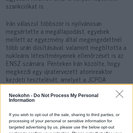
szankciókat is.
Irán válaszul többször is nyilvánosan
megsértette a megállapodást, egyebek
mellett az egyezmény által megengedettnél
több urán dúsításával, valamint megtiltotta a
nukleáris létesítményeinek ellenőrzését is az
ENSZ számára. Pénteken Irán közölte, hogy
megkezdi egy újratervezett atomreaktor
kezdeti tesztelését, amelyet a JCPOA
feltételeinek eleget téve korábban bezártak.
Neokohn -
Do Not Process My Personal
Information
Az Egyesült Államok szintén
If you wish to opt-out of the sale, sharing to third parties, or
pénteken vádat emelt 10 iráni
processing of your personal or sensitive information for
ellen az amerikai szankciók
targeted advertising by us, please use the below opt-out