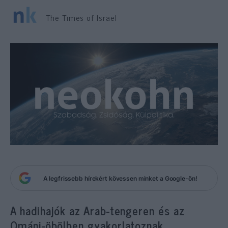
The Times of Israel
A legfrissebb hírekért kövessen minket a Google-ön!
A hadihajók az Arab-tengeren és az
Ománi-öbölben gyakorlatoznak.