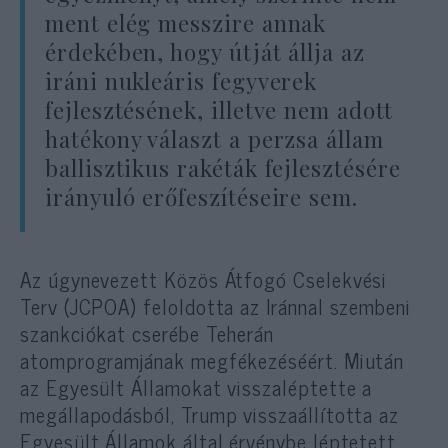
ment elég messzire annak
érdekében, hogy útját állja az
iráni nukleáris fegyverek
fejlesztésének, illetve nem adott
hatékony választ a perzsa állam
ballisztikus rakéták fejlesztésére
irányuló erőfeszítéseire sem.
Az úgynevezett Közös Átfogó Cselekvési
Terv (JCPOA) feloldotta az Iránnal szembeni
szankciókat cserébe Teherán
atomprogramjának megfékezéséért. Miután
az Egyesült Államokat visszaléptette a
megállapodásból, Trump visszaállította az
Egyesült Államok által érvénybe léptetett