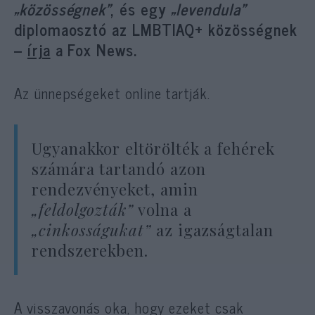
„közösségnek”
, és egy
„levendula”
diplomaosztó az LMBTIAQ+ közösségnek
–
írja
a Fox News.
Az ünnepségeket online tartják.
Ugyanakkor eltörölték a fehérek
számára tartandó azon
rendezvényeket, amin
„feldolgozták”
volna a
„cinkosságukat”
az igazságtalan
rendszerekben.
A visszavonás oka, hogy ezeket csak