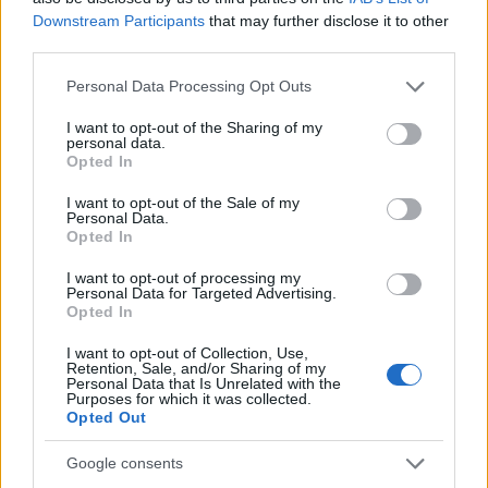
szervezik.
Downstream Participants
that may further disclose it to other
third parties.
Please note that this website/app uses one or more Google
Personal Data Processing Opt Outs
services and may gather and store information including but
Szenvedhetnek-e fehérek faji
diszkriminációt?
not limited to your visit or usage behaviour. You may click to
I want to opt-out of the Sharing of my
personal data.
grant or deny consent to Google and its third-party tags to
Opted In
use your data for below specified purposes in below Google
consent section.
I want to opt-out of the Sale of my
Personal Data.
Opted In
I want to opt-out of processing my
Personal Data for Targeted Advertising.
Opted In
I want to opt-out of Collection, Use,
Retention, Sale, and/or Sharing of my
Personal Data that Is Unrelated with the
Purposes for which it was collected.
Opted Out
Google consents