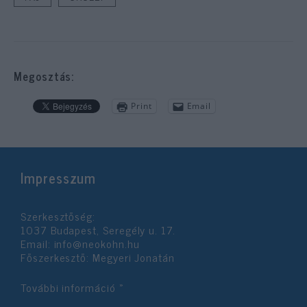
Megosztás:
Print
Email
Impresszum
Szerkesztőség:
1037 Budapest, Seregély u. 17.
Email:
info@neokohn.hu
Főszerkesztő: Megyeri Jonatán
További információ »