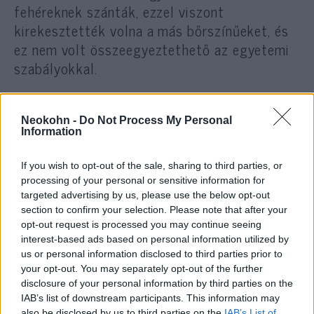
fehéreknek szánták, ezzel viszont
kirekesztették volna a más bőrszínűeket, és
ez nem volt összeegyeztethető az egyetemi
szabályokkal.
Összegyetemi évzáró rendezvény viszont
Neokohn -
Do Not Process My Personal
tartanak a hír szerint.
Information
Frissítés
If you wish to opt-out of the sale, sharing to third parties, or
processing of your personal or sensitive information for
targeted advertising by us, please use the below opt-out
A Fox News cikkünk megjelenése óta
section to confirm your selection. Please note that after your
frissítette írását a Columbia Egyetem
opt-out request is processed you may continue seeing
Twitteren történt reagálásával. E szerint a
interest-based ads based on personal information utilized by
us or personal information disclosed to third parties prior to
fenti események önkéntesek, nem
your opt-out. You may separately opt-out of the further
helyettesítik az egyéb egyetemi
disclosure of your personal information by third parties on the
rendezvényeket, és azokat a diákokkal együtt
IAB’s list of downstream participants. This information may
also be disclosed by us to third parties on the
IAB’s List of