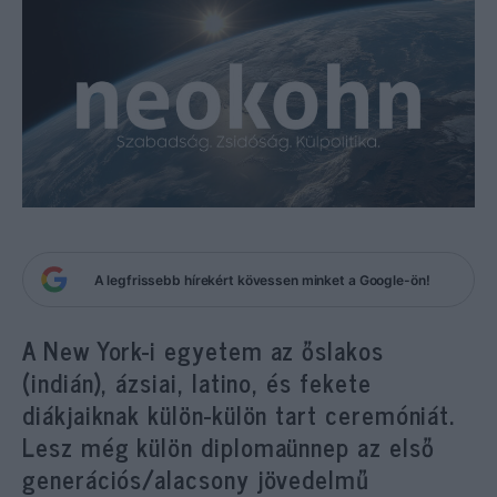
A legfrissebb hírekért kövessen minket a Google-ön!
A New York-i egyetem az őslakos
(indián), ázsiai, latino, és fekete
diákjaiknak külön-külön tart ceremóniát.
Lesz még külön diplomaünnep az első
generációs/alacsony jövedelmű