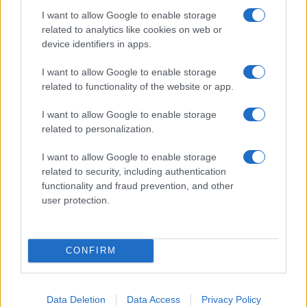
I want to allow Google to enable storage
related to analytics like cookies on web or
device identifiers in apps.
I want to allow Google to enable storage
related to functionality of the website or app.
Egy különleges családi járattal 140 új
I want to allow Google to enable storage
alijázó érkezett Izraelbe
related to personalization.
I want to allow Google to enable storage
related to security, including authentication
functionality and fraud prevention, and other
user protection.
CONFIRM
Data Deletion
Data Access
Privacy Policy