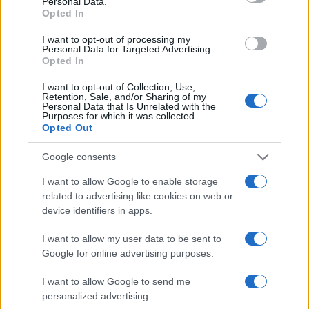
Personal Data.
az Omer Adammal lefényképezett baráti
Opted In
ölelésnek.
I want to opt-out of processing my
Personal Data for Targeted Advertising.
Opted In
Ramadan palesztin zászlóra változtatta
Facebook-fiókjának borítóképét,
I want to opt-out of Collection, Use,
Retention, Sale, and/or Sharing of my
nyilvánvalóan az indulatok lecsillapítása
Personal Data that Is Unrelated with the
Purposes for which it was collected.
érdekében.
Opted Out
Google consents
I want to allow Google to enable storage
related to advertising like cookies on web or
device identifiers in apps.
I want to allow my user data to be sent to
Google for online advertising purposes.
I want to allow Google to send me
personalized advertising.