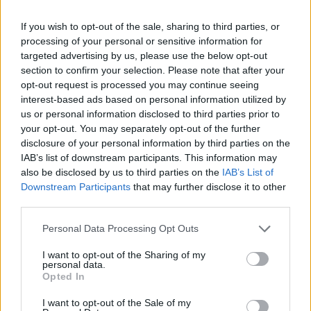
egyiptomi népnek azzal, hogy egy híres
izraelivel készült képet a közösségi médiában
If you wish to opt-out of the sale, sharing to third parties, or
nyilvánosságra hozott.
processing of your personal or sensitive information for
targeted advertising by us, please use the below opt-out
section to confirm your selection. Please note that after your
A vihar azután kezdődött, hogy a kép
opt-out request is processed you may continue seeing
Izraelben a hivatalos arab nyelvű oldalon is
interest-based ads based on personal information utilized by
megjelent, és feldühítette az egyiptomi
us or personal information disclosed to third parties prior to
your opt-out. You may separately opt-out of the further
internetezőket. Ramadant a közösségi
disclosure of your personal information by third parties on the
médiában hamarosan elárasztották a haragos
IAB’s list of downstream participants. This information may
üzenetek.
also be disclosed by us to third parties on the
IAB’s List of
Downstream Participants
that may further disclose it to other
third parties.
Az egyiptomiakban a több évtizedes béke
Please note that this website/app uses one or more Google
ellenére is igen mély Izrael-ellenes érzelmek
Personal Data Processing Opt Outs
services and may gather and store information including but
élnek, amit az is jelez, hogy sokan
not limited to your visit or usage behaviour. You may click to
I want to opt-out of the Sharing of my
megosztottak egy képet Ramadanról,
personal data.
grant or deny consent to Google and its third-party tags to
Opted In
amelyen az egyiptomi hadsereg egyenruháját
use your data for below specified purposes in below Google
consent section.
viselte, s azt állították, hogy ez ellentmond
I want to opt-out of the Sale of my