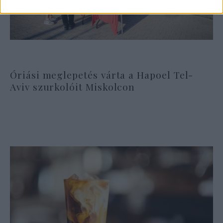
Óriási meglepetés várta a Hapoel Tel-
Aviv szurkolóit Miskolcon