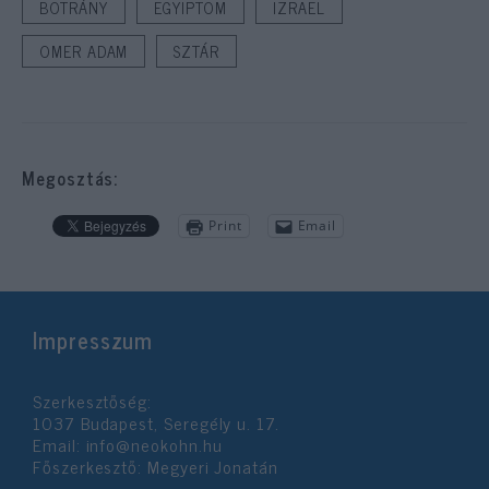
BOTRÁNY
EGYIPTOM
IZRAEL
OMER ADAM
SZTÁR
Megosztás:
Print
Email
Impresszum
Szerkesztőség:
1037 Budapest, Seregély u. 17.
Email:
info@neokohn.hu
Főszerkesztő: Megyeri Jonatán