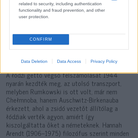
related to security, including authentication
functionality and fraud prevention, and other
user protection.
CONFIRM
Data Deletion
Data Access
Privacy Policy
A łódźi gettó végső felszámolását 1944
nyarán kezdték meg, az utolsó transzport,
melyben Rumkowski is ott volt, már nem
Chełmnoba, hanem Auschwitz-Birkenauba
érkezett, ahol a zsidó vezetőt állítólag a
łódźiak verték agyon, amiért így
kiszolgáltatta őket a németeknek. Hannah
Arendt (1906–1975) filozófus szerint minden