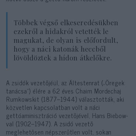
Többek végső elkeseredésükben
ezekről a hidakról vetették le
magukat, de olyan is előfordult,
hogy a náci katonák heccből
lövöldöztek a hídon átkelőkre.
A zsidók vezetőjéül, az Ältestenrat („Öregek
tanácsa”) élére a 62 éves Chaim Mordechaj
Rumkowskit (1877–1944) választották, aki
közvetlen kapcsolatban volt a náci
gettóaminisztráció vezetőjével, Hans Biebow-
val (1902–1947). A zsidó vezető
meglehetősen népszerűtlen volt, sokan