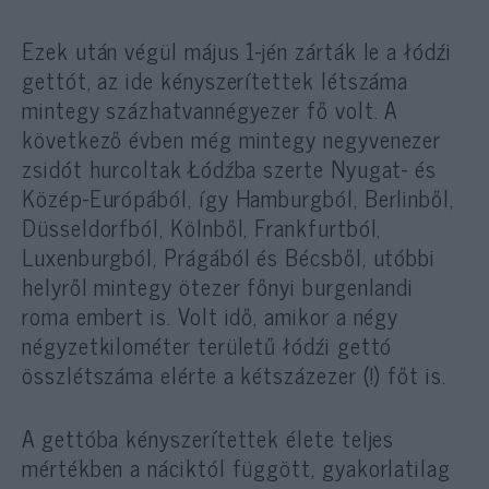
Ezek után végül május 1-jén zárták le a łódźi
gettót, az ide kényszerítettek létszáma
mintegy százhatvannégyezer fő volt. A
következő évben még mintegy negyvenezer
zsidót hurcoltak Łódźba szerte Nyugat- és
Közép-Európából, így Hamburgból, Berlinből,
Düsseldorfból, Kölnből, Frankfurtból,
Luxenburgból, Prágából és Bécsből, utóbbi
helyről mintegy ötezer főnyi burgenlandi
roma embert is. Volt idő, amikor a négy
négyzetkilométer területű łódźi gettó
összlétszáma elérte a kétszázezer (!) főt is.
A gettóba kényszerítettek élete teljes
mértékben a náciktól függött, gyakorlatilag