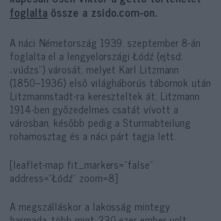
foglalta
össze a zsido.com-on.
A náci Németország 1939. szeptember 8-án
foglalta el a lengyelországi Łódź (ejtsd:
„vúdzs”) városát, melyet Karl Litzmann
(1850–1936) első világháborús tábornok után
Litzmannstadt-ra kereszteltek át; Litzmann
1914-ben győzedelmes csatát vívott a
városban, később pedig a Sturmabteilung
rohamosztag és a náci párt tagja lett.
[leaflet-map fit_markers=”false”
address=”Łódź” zoom=8]
A megszálláskor a lakosság mintegy
harmada, több mint 230 ezer ember volt