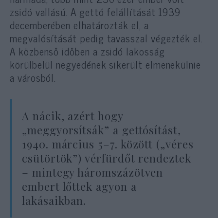
zsidó vallású. A gettó felállítását 1939
decemberében elhatározták el, a
megvalósítását pedig tavasszal végezték el.
A közbenső időben a zsidó lakosság
körülbelül negyedének sikerült elmenekülnie
a városból.
A nácik, azért hogy
„meggyorsítsák” a gettósítást,
1940. március 5–7. között („véres
csütörtök”) vérfürdőt rendeztek
– mintegy háromszázötven
embert lőttek agyon a
lakásaikban.