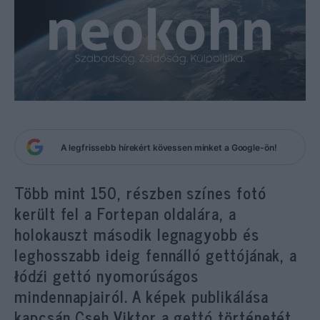
A legfrissebb hírekért kövessen minket a Google-ön!
Több mint 150, részben színes fotó
került fel a Fortepan oldalára, a
holokauszt második legnagyobb és
leghosszabb ideig fennálló gettójának, a
łódźi gettó nyomorúságos
mindennapjairól. A képek publikálása
kapcsán Cseh Viktor a gettó történetét