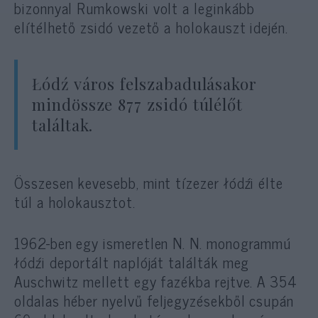
bizonnyal Rumkowski volt a leginkább
elítélhető zsidó vezető a holokauszt idején.
Łódź város felszabadulásakor
mindössze 877 zsidó túlélőt
találtak.
Összesen kevesebb, mint tízezer łódźi élte
túl a holokausztot.
1962-ben egy ismeretlen N. N. monogrammú
łódźi deportált naplóját találták meg
Auschwitz mellett egy fazékba rejtve. A 354
oldalas héber nyelvű feljegyzésekből csupán