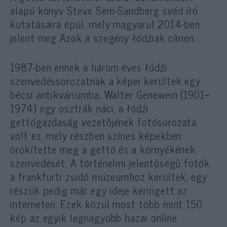
alapú könyv Steve Sem-Sandberg svéd író
kutatásaira épül, mely magyarul 2014-ben
jelent meg Azok a szegény łódźiak címen.
1987-ben ennek a három éves łódźi
szenvedéssorozatnak a képei kerültek egy
bécsi antikváriumba. Walter Genewein (1901–
1974) egy osztrák náci, a łódźi
gettógazdaság vezetőjének fotósorozata
volt ez, mely részben színes képekben
örökítette meg a gettó és a környékének
szenvedését. A történelmi jelentőségű fotók
a frankfurti zsidó múzeumhoz kerültek, egy
részük pedig már egy ideje keringett az
interneten. Ezek közül most több mint 150
kép az egyik legnagyobb hazai online