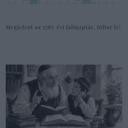
Megjelent az 5787. évi falinaptár, töltse le!