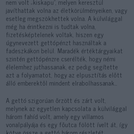
nem volt „kiskapu”, melyen keresztül
javíthattak volna az életkörülményeiken, vagy
esetleg megszökhettek volna. A külvilággal
még ha érintkezni is tudtak volna,
fizetésképtelenek voltak, hiszen egy
úgynevezett gettópénzt használtak a
fadeszkákon belül. Maradék értéktárgyaikat
szintén gettópénzre cserélték, hogy némi
élelemhez juthassanak, ez pedig segítette
azt a folyamatot, hogy az elpusztítás előtt
álló emberektől mindent elrabolhassanak…
A gettó szigorúan őrzött és zárt volt,
melynek az egyetlen kapcsolata a külvilággal
három fahíd volt, amely egy villamos
vonalpályája és egy főutca fölött ívelt át, így
kötve össze a gettó három részletét.