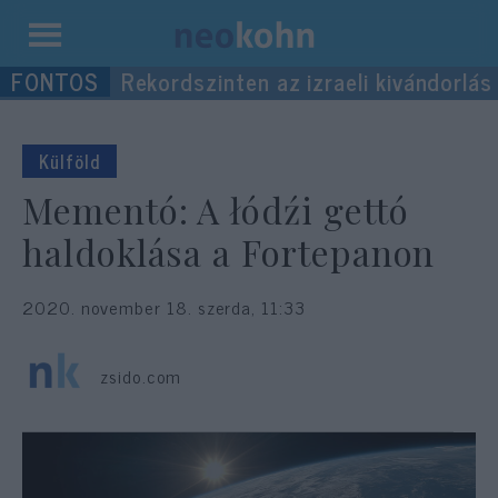
Kilépés
Rekordszinten az izraeli kivándorlás
a
tartalomba
Külföld
Mementó: A łódźi gettó
haldoklása a Fortepanon
2020. november 18. szerda, 11:33
zsido.com