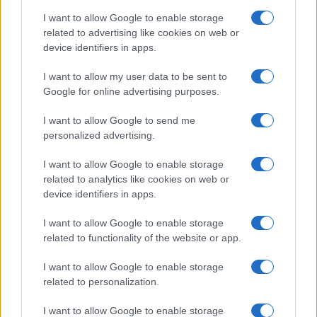
munkálkodtam. A legborzasztóbb
I want to allow Google to enable storage
álmaimban se gondoltam arra,
related to advertising like cookies on web or
hogy valaha is saját kezemmel
device identifiers in apps.
kell majd őket feláldozni.
I want to allow my user data to be sent to
Testvéreim, öregségemre avval a
Google for online advertising purposes.
szörnyű kéréssel kell hozzátok
I want to allow Google to send me
könyörögve fordulnom, hogy
personalized advertising.
adjátok nekem őket. Anyák és
apák adjátok ide
I want to allow Google to enable storage
related to analytics like cookies on web or
gyermekeiteket!”
device identifiers in apps.
I want to allow Google to enable storage
related to functionality of the website or app.
— írta a zsidó árvaház korábbi vezetője.
I want to allow Google to enable storage
related to personalization.
I want to allow Google to enable storage