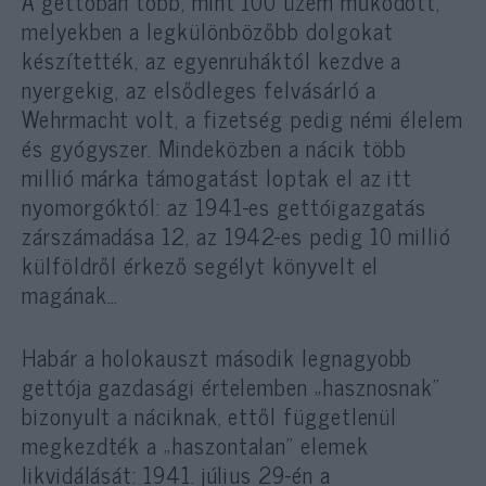
A gettóban több, mint 100 üzem működött,
melyekben a legkülönbözőbb dolgokat
készítették, az egyenruháktól kezdve a
nyergekig, az elsődleges felvásárló a
Wehrmacht volt, a fizetség pedig némi élelem
és gyógyszer. Mindeközben a nácik több
millió márka támogatást loptak el az itt
nyomorgóktól: az 1941-es gettóigazgatás
zárszámadása 12, az 1942-es pedig 10 millió
külföldről érkező segélyt könyvelt el
magának…
Habár a holokauszt második legnagyobb
gettója gazdasági értelemben „hasznosnak”
bizonyult a náciknak, ettől függetlenül
megkezdték a „haszontalan” elemek
likvidálását: 1941. július 29-én a