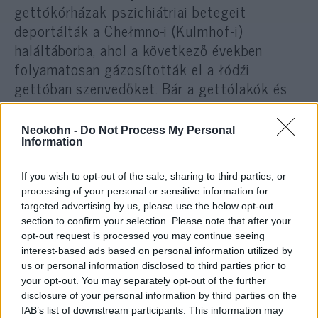
gettókórházak pszichiátriai betegeit
deportálták a Chełmno-i (Kulmhof-i)
haláltáborba, ahol a következő években
folyamatosan gázosították el a łódźi
gettóban szenvedőket. Bár a gettólakók és
elvileg Rumkowski sem tudták, hogy mi lesz
a deportáltak sorsa, miután azok csomagjai
Neokohn -
Do Not Process My Personal
„(újra)hasznosítás” gyanánt rendszeresen
Information
visszaérkezett a gettóba, így idővel rájöttek
If you wish to opt-out of the sale, sharing to third parties, or
a szörnyű igazságra. A felismerés után
processing of your personal or sensitive information for
Rumkowski jelmondatának erőssége
targeted advertising by us, please use the below opt-out
meghatványozódott, hiszen úgy tűnt, hogy
section to confirm your selection. Please note that after your
csak a munkaképeseknek van maradása.
opt-out request is processed you may continue seeing
interest-based ads based on personal information utilized by
us or personal information disclosed to third parties prior to
Ha a borzalmakkal teli napok között lehet
your opt-out. You may separately opt-out of the further
disclosure of your personal information by third parties on the
osztályozni, akkor azokból az egyik
IAB’s list of downstream participants. This information may