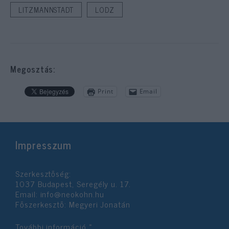
LITZMANNSTADT
LODZ
Megosztás:
Print
Email
Impresszum
Szerkesztőség:
1037 Budapest, Seregély u. 17.
Email:
info@neokohn.hu
Főszerkesztő: Megyeri Jonatán
További információ »