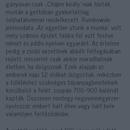
gúnyosan csak „Chájim király”-nak hívták,
miután a gettóban gyakorlatilag
teljhatalommal rendelkezett. Rumkowski
jelmondata „Az egyetlen utunk a munka” volt,
mely számos épület falára fel volt festve
német és jiddis nyelven egyaránt. Az értelme
pedig a zsidó vezetőnek abbéli felfogásában
rejlett, miszerint csak akkor maradhatnak
életben, ha dolgoznak. Ezek alapján az
emberek napi 12 órákat dolgoztak, miközben
a túléléshez szükséges tápanyagbevitelnek
körülbelül a felét, csupán 700–900 kalóriát
kapták. Összesen mintegy negyvennégyezer-
nyolcszáz embert halt éhen vagy halt bele
valamilyen fertőződésbe.