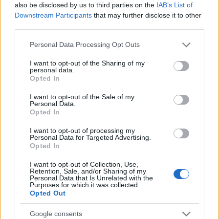
legszörnyűbb minden bizonnyal 1942.
also be disclosed by us to third parties on the
IAB’s List of
szeptember 4-e volt, amikor Rumkowski
Downstream Participants
that may further disclose it to other
bejelentette a nácik legújabb követelését,
third parties.
miszerint húszezer gyermeket és idős embert
Please note that this website/app uses one or more Google
Personal Data Processing Opt Outs
akarnak deportálni:
services and may gather and store information including but
not limited to your visit or usage behaviour. You may click to
I want to opt-out of the Sharing of my
personal data.
grant or deny consent to Google and its third-party tags to
Opted In
use your data for below specified purposes in below Google
„Borzalmas csapás érte
consent section.
I want to opt-out of the Sale of my
Personal Data.
gettónkat. A legdrágább
Opted In
kincsünktől akarnak minket
I want to opt-out of processing my
megfosztani, a gyerekeket és az
Personal Data for Targeted Advertising.
Opted In
öregeket akarják. Nekem soha
nem lehetett saját gyermekem, és
I want to opt-out of Collection, Use,
Retention, Sale, and/or Sharing of my
ezért legszebb éveimet a
Personal Data that Is Unrelated with the
Purposes for which it was collected.
gyerekeknek szenteltem. Szívvel,
Opted Out
lélekkel a gyerekekért éltem,
Google consents