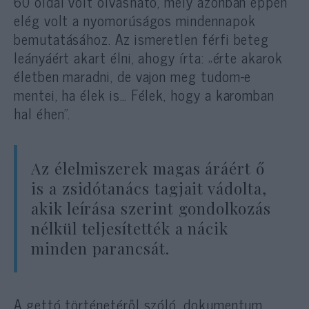
60 oldal volt olvasható, mely azonban éppen
elég volt a nyomorúságos mindennapok
bemutatásához. Az ismeretlen férfi beteg
leányáért akart élni, ahogy írta: „érte akarok
életben maradni, de vajon meg tudom-e
mentei, ha élek is… Félek, hogy a karomban
hal éhen”.
Az élelmiszerek magas áráért ő
is a zsidótanács tagjait vádolta,
akik leírása szerint gondolkozás
nélkül teljesítették a nácik
minden parancsát.
A gettó történetéről szóló, dokumentum