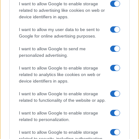
I want to allow Google to enable storage
tudjuk, hogy a gyorsteszt csak 50-60
related to advertising like cookies on web or
százalékos biztosságot ad” –
device identifiers in apps.
fogalmazott a miniszterelnök.
I want to allow my user data to be sent to
Google for online advertising purposes.
A teljes cikk
itt
olvasható.
I want to allow Google to send me
personalized advertising.
I want to allow Google to enable storage
related to analytics like cookies on web or
device identifiers in apps.
I want to allow Google to enable storage
related to functionality of the website or app.
I want to allow Google to enable storage
related to personalization.
I want to allow Google to enable storage
related to security, including authentication