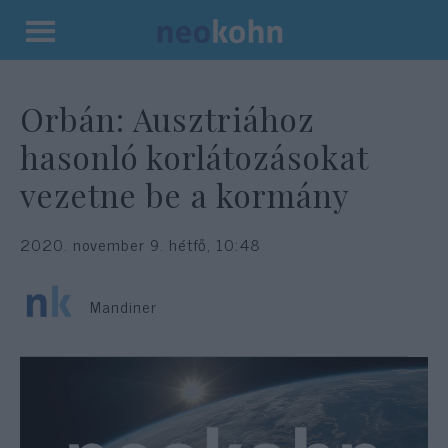
Kilépés
a
tartalomba
Orbán: Ausztriához
hasonló korlátozásokat
vezetne be a kormány
2020. november 9. hétfő, 10:48
Mandiner