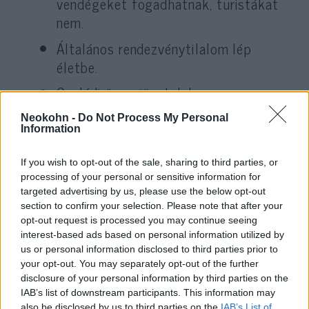
vendégeket fogadhatnak, turistákat
nem.
Általános rendezvénytilalom lép
életbe.
Családi összejöveteleken,
magánrendezvényeken legfeljebb 10-en
Neokohn -
Do Not Process My Personal
vehetnek részt.
Information
Esküvők csak lakodalom nélkül
If you wish to opt-out of the sale, sharing to third parties, or
lehetségesek (a szerztartásokon
processing of your personal or sensitive information for
szükséges személyek, a szülők, a
targeted advertising by us, please use the below opt-out
tanuk és a testvérek vehetnek részt).
section to confirm your selection. Please note that after your
opt-out request is processed you may continue seeing
A temetéseken legfeljebb 50 fő vehet
interest-based ads based on personal information utilized by
us or personal information disclosed to third parties prior to
részt.
your opt-out. You may separately opt-out of the further
A sportmérkőzéseket zárt kapuk
disclosure of your personal information by third parties on the
IAB’s list of downstream participants. This information may
között lehet megrendezni, az egyéni
also be disclosed by us to third parties on the
IAB’s List of