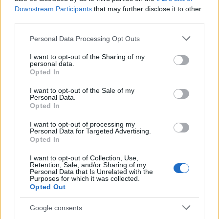
sportolás megengedett.
Downstream Participants
that may further disclose it to other
third parties.
A szabadidős létesítményeket zárva
kell tartani.
Please note that this website/app uses one or more Google
Personal Data Processing Opt Outs
services and may gather and store information including but
A felsőoktatás csak online formában
not limited to your visit or usage behaviour. You may click to
I want to opt-out of the Sharing of my
personal data.
megengedett, a felsőoktatási
grant or deny consent to Google and its third-party tags to
Opted In
use your data for below specified purposes in below Google
kollégiumokat is be kell zárni.
consent section.
I want to opt-out of the Sale of my
A középiskolákban 8. osztály felett
Personal Data.
Opted In
digitális oktatás lép életbe.
I want to opt-out of processing my
Bölcsődék, óvódák és iskolák a 14
Personal Data for Targeted Advertising.
Opted In
éven allattiak számára nyitva
maradnak.
I want to opt-out of Collection, Use,
Retention, Sale, and/or Sharing of my
Personal Data that Is Unrelated with the
A kórházi dolgozókat, az iskolai
Purposes for which it was collected.
tanárokat és az óvónőket, és a
Opted Out
bölcsődei dolgozókat hetente,
Google consents
célzottan tesztelni kell, „akkor is, ha