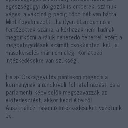
egészségügyi dolgozók is emberek, számuk
véges, a vakcináig pedig több hét van hátra.
Mint fogalmazott: „ha ilyen ütemben nő a
fertőzöttek száma, a kórházak nem tudnak
megbírkózni a rájuk nehezedő teherrel, ezért a
megbetegedések számát csökkenteni kell, a
maszkviselés már nem elég. Korlátozó
intézkedésekre van szükség”.
Ha az Országgyülés pénteken megadja a
kormánynak a rendkívüli felhatalmazást, és a
parlamenti képviselők megszavazzák az
előterjesztést, akkor kedd éjféltől
Ausztriához hasonló intézkedéseket vezetünk
be.