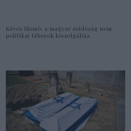
Köves Slomó: a magyar zsidóság nem
politikai táborok kiszolgálója