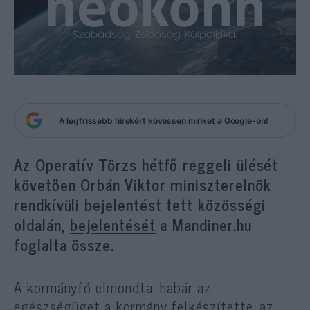
A legfrissebb hírekért kövessen minket a Google-ön!
Az Operatív Törzs hétfő reggeli ülését
követően Orbán Viktor miniszterelnök
rendkívüli bejelentést tett közösségi
oldalán,
bejelentését
a Mandiner.hu
foglalta össze.
A kormányfő elmondta, habár az
egészségüget a kormány felkészítette, az