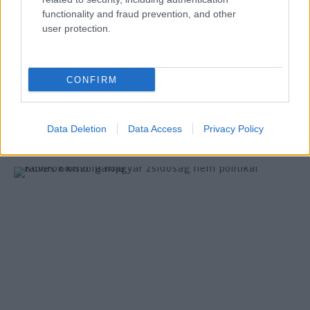
functionality and fraud prevention, and other
user protection.
Mázel tov, Salom és Menuchi!
Megházasodott Köves Slomó rabbi
CONFIRM
elsőszülött fia
Data Deletion
Data Access
Privacy Policy