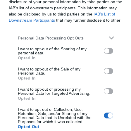
hogy a gazdaságot földrengés pusztította el,
disclosure of your personal information by third parties on the
IAB’s list of downstream participants. This information may
és körülbelül ezernégyszáz éve annak, hogy a
also be disclosed by us to third parties on the
IAB’s List of
helyszínt elhagyták annak lakói.
Downstream Participants
that may further disclose it to other
third parties.
Mivel a mikvét nem sikerült az eredeti helyén
Please note that this website/app uses one or more Google
Personal Data Processing Opt Outs
megőrizni – hiszen egy nagy autópálya
services and may gather and store information including but
not limited to your visit or usage behaviour. You may click to
I want to opt-out of the Sharing of my
kereszteződés közelében találtak rá –, úgy
personal data.
grant or deny consent to Google and its third-party tags to
döntöttek, hogy egy védett helyre
Opted In
use your data for below specified purposes in below Google
költöztetik át, ahol nyilvánosan látogatható
consent section.
I want to opt-out of the Sale of my
Personal Data.
lesz.
Opted In
I want to opt-out of processing my
Personal Data for Targeted Advertising.
Opted In
I want to opt-out of Collection, Use,
Retention, Sale, and/or Sharing of my
Personal Data that Is Unrelated with the
Purposes for which it was collected.
Opted Out