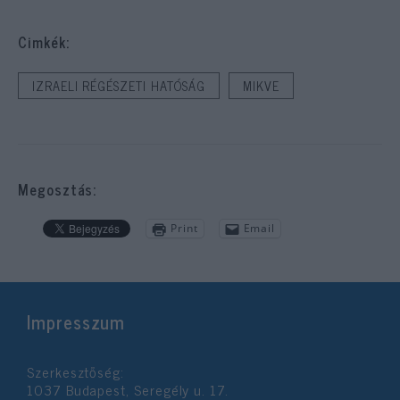
Cimkék:
IZRAELI RÉGÉSZETI HATÓSÁG
MIKVE
Megosztás:
Print
Email
Impresszum
Szerkesztőség:
1037 Budapest, Seregély u. 17.