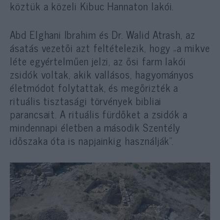
köztük a közeli Kibuc Hannaton lakói.
Abd Elghani Ibrahim és Dr. Walid Atrash, az
ásatás vezetői azt feltételezik, hogy „a mikve
léte egyértelműen jelzi, az ősi farm lakói
zsidók voltak, akik vallásos, hagyományos
életmódot folytattak, és megőrizték a
rituális tisztasági törvények bibliai
parancsait. A rituális fürdőket a zsidók a
mindennapi életben a második Szentély
időszaka óta is napjainkig használják”.