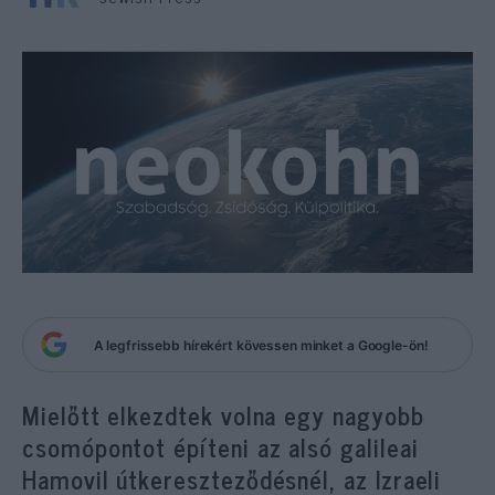
A legfrissebb hírekért kövessen minket a Google-ön!
Mielőtt elkezdtek volna egy nagyobb
csomópontot építeni az alsó galileai
Hamovil útkereszteződésnél, az Izraeli