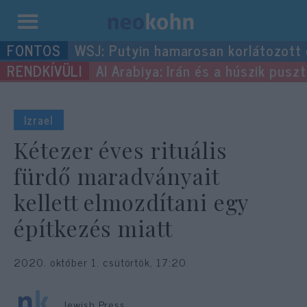
Kilépés
WSJ: Putyin hamarosan korlátozott
a
Al Arabiya: Irán és a húszik pus
tartalomba
Izrael
Kétezer éves rituális
fürdő maradványait
kellett elmozdítani egy
építkezés miatt
2020. október 1. csütörtök, 17:20
Jewish Press