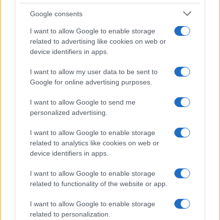
Google consents
I want to allow Google to enable storage
related to advertising like cookies on web or
device identifiers in apps.
I want to allow my user data to be sent to
Google for online advertising purposes.
Az Izraeli Régészeti Hatóság a Hannaton
kibuccal összefogva közösségi
I want to allow Google to send me
personalized advertising.
adománygyűjtő kampányt indított, azzal a
céllal, hogy az ősi mikvét egy mai mikve
I want to allow Google to enable storage
mellé helyezzék a kibuc területén. A projekt a
related to analytics like cookies on web or
Jeruzsálemi és Örökség Minisztérium, a
device identifiers in apps.
Jezreel-völgyi Regionális Tanács és a helyi
I want to allow Google to enable storage
lakosok támogatását is elnyerte.
related to functionality of the website or app.
I want to allow Google to enable storage
Az ásatás előkészítő munkálatait az elmúlt
related to personalization.