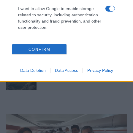
héten kezdték meg. A hozzávetőleg 57 tonna
súlyú mikvét leválasztották az alapkőzetről,
I want to allow Google to enable storage
related to security, including authentication
és acélketreccel fogatták körbe annak
functionality and fraud prevention, and other
érdekében, hogy megvédjék emelés közben.
user protection.
Végül e hét kedden sikerült a leletet
felemelni és biztonságos helyre szállítani.
CONFIRM
Data Deletion
Data Access
Privacy Policy
Szenzációs régészeti lelet Izraelben