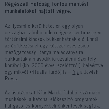
Régészeti Hatóság fontos mentési
munkálatokat hajtott végre.
Az ilyesmi elkerülhetetlen egy olyan
országban, ahol minden négyzetcentiméteren
történelmi kincsek bukkanhatnak elő. Ennél
az építkezésnél egy kétezer éves zsidó
mezőgazdasági tanya maradványaira
bukkantak a második jeruzsálemi Szentély
korából (kb. 2000 évvel ezelőttről), beleértve
egy mikvét (rituális fürdő) is –
írja
a Jewish
Press.
Az ásatásokat Kfar Manda faluból származó
munkások, a katonai előkészítő programok
hallgatói és környékbeli önkéntesek segítik,