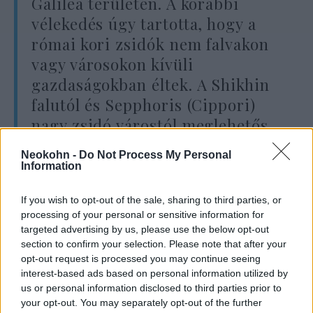
Galilea területén. A korábbi
vélekedés úgy tartotta, hogy a
római kori zsidók nem falvakon
vagy városokon kívüli
gazdaságokban éltek. A Shikhin
falutól és Sepphoris (Cippori)
nagy zsidó várostól meglehetős
távolságban elhelyezkedő tanya
Neokohn -
Do Not Process My Personal
felfedezése rámutat arra, hogy a
Information
zsidók olyan farmokon is
If you wish to opt-out of the sale, sharing to third parties, or
megtelepedtek, amelyek Cippori
processing of your personal or sensitive information for
település hátországaként
targeted advertising by us, please use the below opt-out
működhettek”.
section to confirm your selection. Please note that after your
opt-out request is processed you may continue seeing
interest-based ads based on personal information utilized by
us or personal information disclosed to third parties prior to
Körülbelül ezerhétszáz év telhetett el azóta,
your opt-out. You may separately opt-out of the further