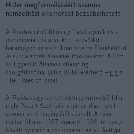
Hitler megformálásáért számos
nemzetközi elismerést bezsebelhetett.
A
Trafikos
című film egy fiatal gyerek és a
pszichoanalízis atya közt szövődött
barátságon keresztül mutatja be Freud életét
Ausztria annektálásának időszakában. A film
az Egyesült Államok streaming
szolgáltatóinál július 10-től elérhető –
írja
a
The Times of Israel.
A
Trafikos
egy kortörténeti jelentőségű film,
mely Robert Seethaler számos díjat nyert
azonos című regényéből készült. A német
nyelvű film az 1937 nyarától 1938 júniusáig
követi nyomon a pszichoanalízis szülőatyja