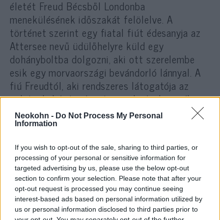
életét Freud Bécsből Londonba
menekülésének időszakát felölelve. A
történet szerint egy fiatal fiút édesanyja az
Attersee nevű üdülőhelyre küld egy
dohányboltba dolgozni, aki ott szerelembe
esik egy morvaországi bevándorló lánnyal. A
fiú Freudtól, aki rendszeres látogatója az
üzletnek, kér tanácsot szerelmének ügyében.
Neokohn -
Do Not Process My Personal
Information
If you wish to opt-out of the sale, sharing to third parties, or
processing of your personal or sensitive information for
targeted advertising by us, please use the below opt-out
section to confirm your selection. Please note that after your
opt-out request is processed you may continue seeing
interest-based ads based on personal information utilized by
us or personal information disclosed to third parties prior to
your opt-out. You may separately opt-out of the further