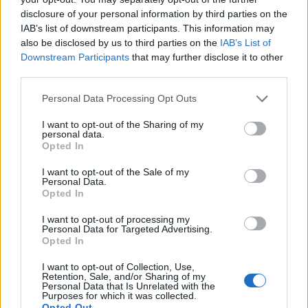
disclosure of your personal information by third parties on the
IAB’s list of downstream participants. This information may
also be disclosed by us to third parties on the
IAB’s List of
Downstream Participants
that may further disclose it to other
Az idős professzor szárnyai alá veszi a fiatal
third parties.
fiút, számos beszélgetésük során meséli el
Please note that this website/app uses one or more Google
Personal Data Processing Opt Outs
neki a szerelem és az élet fortélyait.
services and may gather and store information including but
not limited to your visit or usage behaviour. You may click to
I want to opt-out of the Sharing of my
personal data.
grant or deny consent to Google and its third-party tags to
Opted In
Az pszichoanalízis atyját az egyebek mellett
use your data for below specified purposes in below Google
a
Bukás
című filmből ismert, tavaly elhunyt
consent section.
I want to opt-out of the Sale of my
Personal Data.
svájci színész, Bruno Ganz, a fiút az osztrák
Opted In
Simon Morzé alakítja.
I want to opt-out of processing my
Personal Data for Targeted Advertising.
Opted In
I want to opt-out of Collection, Use,
Retention, Sale, and/or Sharing of my
Personal Data that Is Unrelated with the
Purposes for which it was collected.
Opted Out