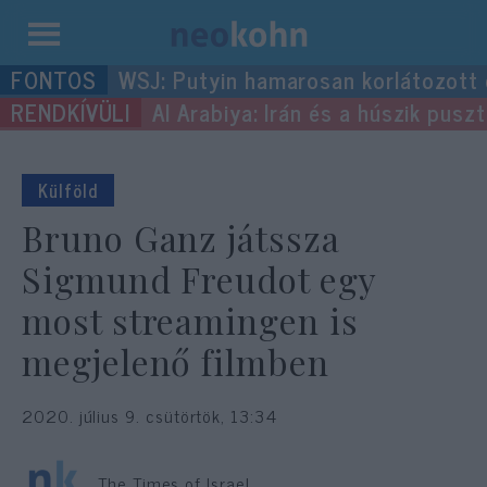
Kilépés
WSJ: Putyin hamarosan korlátozott
a
Al Arabiya: Irán és a húszik pus
tartalomba
Külföld
Bruno Ganz játssza
Sigmund Freudot egy
most streamingen is
megjelenő filmben
2020. július 9. csütörtök, 13:34
The Times of Israel