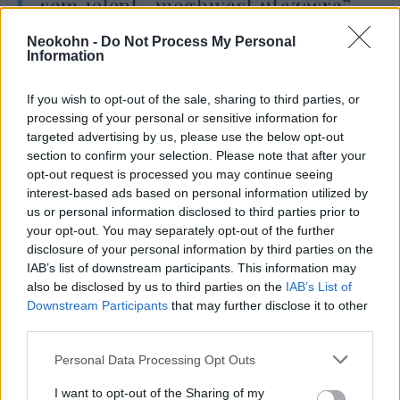
sem jelent „meghívást utazásra”.
Neokohn -
Do Not Process My Personal
Information
Az embereknek önállóan, felelősen kell
dönteniük, és tudniuk kell, hogy a kormány
If you wish to opt-out of the sale, sharing to third parties, or
processing of your personal or sensitive information for
nem indít ismét olyan nagyszabású
targeted advertising by us, please use the below opt-out
hazaszállítási műveletet, mint a járvány
section to confirm your selection. Please note that after your
elején, kora tavasszal, amikor külföldön
opt-out request is processed you may continue seeing
rekedt németek tömegeit juttatták vissza
interest-based ads based on personal information utilized by
us or personal information disclosed to third parties prior to
hazájukba.
your opt-out. You may separately opt-out of the further
disclosure of your personal information by third parties on the
IAB’s list of downstream participants. This information may
also be disclosed by us to third parties on the
IAB’s List of
Downstream Participants
that may further disclose it to other
Jó hír: Németországban lassul a vírus
terjedése
third parties.
Please note that this website/app uses one or more Google
Personal Data Processing Opt Outs
services and may gather and store information including but
Elmondta, hogy az úgynevezett harmadik
not limited to your visit or usage behaviour. You may click to
I want to opt-out of the Sharing of my