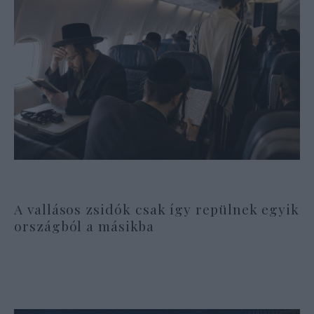
A vallásos zsidók csak így repülnek egyik
országból a másikba