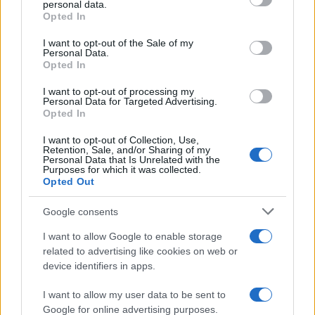
personal data.
országokról – az EU, a schengeni övezet és
grant or deny consent to Google and its third-party tags to
Opted In
use your data for below specified purposes in below Google
az Egyesült Királyság területén kívüli
consent section.
I want to opt-out of the Sale of my
térségek államairól – szóló figyelmeztetést
Personal Data.
egyelőre nem vonják vissza, ebben az ügyben
Opted In
bevárják az Európai Bizottság javaslatait.
I want to opt-out of processing my
Personal Data for Targeted Advertising.
Opted In
A német kormány március 17-én példa nélküli
I want to opt-out of Collection, Use,
módon a világ valamennyi országára utazási
Retention, Sale, and/or Sharing of my
Personal Data that Is Unrelated with the
figyelmeztetést adott ki a koronavírus-
Purposes for which it was collected.
járvány miatt. A hazaszállítási műveletben
Opted Out
240 ezer embert mentettek ki.
Google consents
I want to allow Google to enable storage
related to advertising like cookies on web or
A koronavírus-járvány előtt a
device identifiers in apps.
németeket az utazás
I want to allow my user data to be sent to
világbajnokaiként tartották
Google for online advertising purposes.