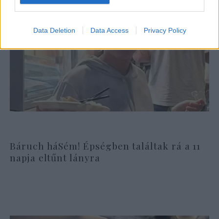
Data Deletion
Data Access
Privacy Policy
Báruch háSém! Épségben találtak rá a 11
napja eltűnt lányra