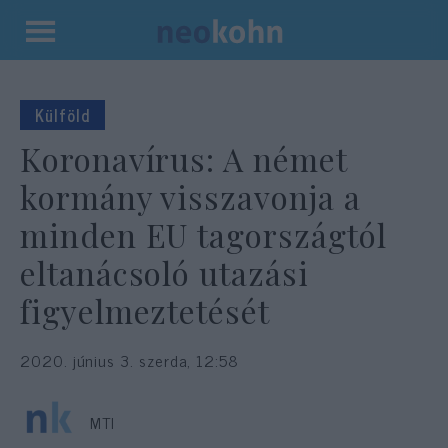
Kilépés
a
tartalomba
Külföld
Koronavírus: A német
kormány visszavonja a
minden EU tagországtól
eltanácsoló utazási
figyelmeztetését
2020. június 3. szerda, 12:58
MTI