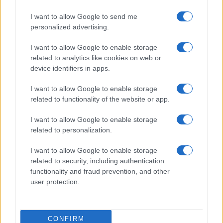
számon.
I want to allow Google to send me
personalized advertising.
Az utazásszervező és utazásközvetítő
I want to allow Google to enable storage
vállalkozások szövetségéhez (Deutscher
related to analytics like cookies on web or
device identifiers in apps.
Reiseverband -DRV) tartozó cégek
szolgáltatásait tavaly 55,2 millió ügyfél
I want to allow Google to enable storage
vette igénybe. Az utak 73,6 százaléka
related to functionality of the website or app.
külföldi, 26,4 százaléka belföldi volt. A
I want to allow Google to enable storage
szervezett és a nem szervezett utakat
related to personalization.
együttvéve a német turisták tavaly 82,7
milliárd eurót (29 ezer milliárd forint)
I want to allow Google to enable storage
related to security, including authentication
költöttek el külföldön.
functionality and fraud prevention, and other
user protection.
CONFIRM