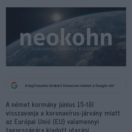
A legfrissebb hírekért kövessen minket a Google-ön!
A német kormány június 15-től
visszavonja a koronavírus-járvány miatt
az Európai Unió (EU) valamennyi
tagországára kiadott utazási