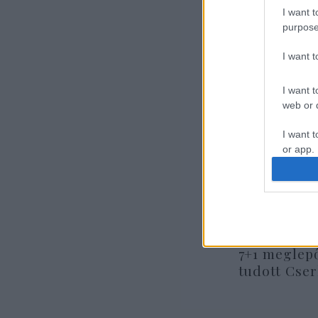
meg
I want t
Gáz
purpose
I want 
I want t
web or d
I want t
or app.
I want t
I want t
authenti
7+1 meglep
tudott Cse