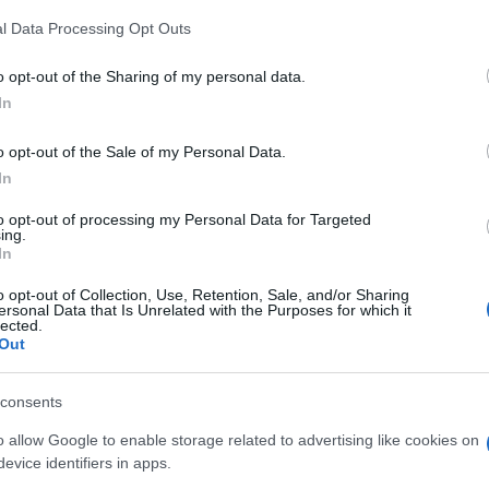
 Musa később tagadta, hogy bármilyen „közeli vagy
aeli szakemberekkel, a törölt bejegyzésben még fotó
l Data Processing Opt Outs
esztin Hatóság alkalmazottainak is izraeli egész
o opt-out of the Sharing of my personal data.
tottak továbbképzést a Jerikói Katonai Akadémián
In
o opt-out of the Sale of my Personal Data.
In
Betegei helyett inkább t
to opt-out of processing my Personal Data for Targeted
Palesztin Hatóság
ing.
In
o opt-out of Collection, Use, Retention, Sale, and/or Sharing
ersonal Data that Is Unrelated with the Purposes for which it
lected.
el egybehangzóan több arab média platformon is arr
Out
elónban és Erez átkelőpontnál is jártak gázai orv
kemberek.
consents
o allow Google to enable storage related to advertising like cookies on
ewish Press
szerint a megszokott 14 napos karant
evice identifiers in apps.