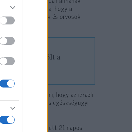
 távoli” kapcsolatban állnának
kkal is illusztrálta, hogy a
ségügyi szakemberek és orvosok
.
erroristáira költ a
ól lehetett olvasni, hogy az izraeli
osok, nővérek és más egészségügyi
én helyett bevezetett 21 napos