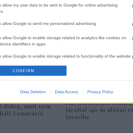
figyelést is izraeli szakemberek javasolták — am
o allow my user data to be sent to Google for online advertising
ai övezetben.
s.
to allow Google to send me personalized advertising.
o allow Google to enable storage related to analytics like cookies on
evice identifiers in apps.
o allow Google to enable storage related to functionality of the website
CONFIRM
o allow Google to enable storage related to personalization.
o allow Google to enable storage related to security, including
Data Deletion
Data Access
Privacy Policy
cation functionality and fraud prevention, and other user protection.
Egy különleges családi
ő dolog, amit nem
járattal 140 új alijázó é
rháti Tamaráról
Izraelbe