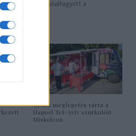
it végül a Hamász jóváhagyott a
Óriási meglepetés várta a
rkezett
Hapoel Tel-Aviv szurkolóit
Miskolcon