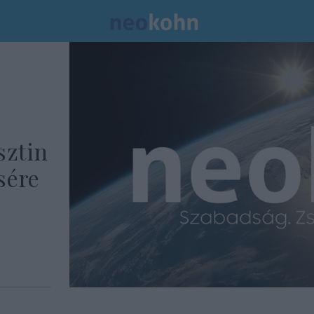
sztin
sére