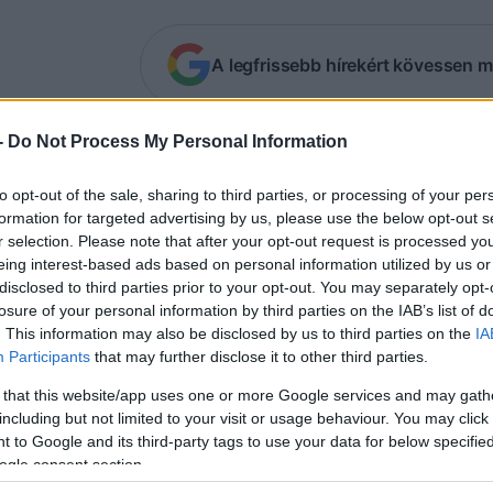
A legfrissebb hírekért kövessen m
Hamász terrorszervezet szóvivője a Facebooko
-
Do Not Process My Personal Information
ggondolta magát.
to opt-out of the sale, sharing to third parties, or processing of your per
formation for targeted advertising by us, please use the below opt-out s
ázai egészségügyi minisztérium szóvivője, Kamal
r selection. Please note that after your opt-out request is processed y
eing interest-based ads based on personal information utilized by us or
ormációkat arról, hogy miként vettek részt paleszt
disclosed to third parties prior to your opt-out. You may separately opt-
ábbképzésein, hogy a koronavírus járvány elleni ha
losure of your personal information by third parties on the IAB’s list of
. This information may also be disclosed by us to third parties on the
IA
Participants
that may further disclose it to other third parties.
ért van felháborodva és miért fúj ránk a média azu
előnél jártak?” — vetette fel Musa a posztban, am
 that this website/app uses one or more Google services and may gath
including but not limited to your visit or usage behaviour. You may click 
ávolított az oldaláról.
 to Google and its third-party tags to use your data for below specifi
ogle consent section.