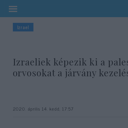
Kilépés
a
Izrael
tartalomba
Izraeliek képezik ki a pale
orvosokat a járvány kezelé
2020. április 14. kedd, 17:57